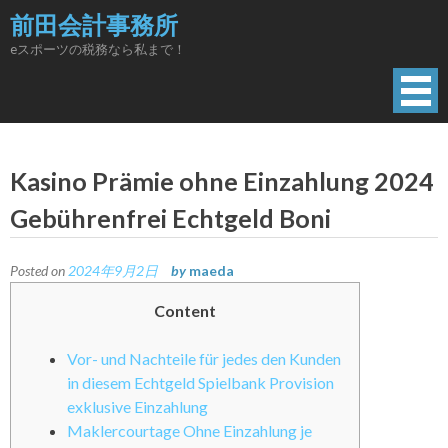
Skip
前田会計事務所
to
eスポーツの税務なら私まで！
content
Kasino Prämie ohne Einzahlung 2024
Gebührenfrei Echtgeld Boni
Posted on
2024年9月2日
by
maeda
Content
Vor- und Nachteile für jedes den Kunden
in diesem Echtgeld Spielbank Provision
exklusive Einzahlung
Maklercourtage Ohne Einzahlung je