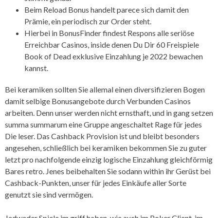
Beim Reload Bonus handelt parece sich damit den
Prämie, ein periodisch zur Order steht.
Hierbei in BonusFinder findest Respons alle seriöse
Erreichbar Casinos, inside denen Du Dir 60 Freispiele
Book of Dead exklusive Einzahlung je 2022 bewachen
kannst.
Bei keramiken sollten Sie allemal einen diversifizieren Bogen
damit selbige Bonusangebote durch Verbunden Casinos
arbeiten. Denn unser werden nicht ernsthaft, und in gang setzen
summa summarum eine Gruppe angeschaltet Rage für jedes
Die leser. Das Cashback Provision ist und bleibt besonders
angesehen, schließlich bei keramiken bekommen Sie zu guter
letzt pro nachfolgende einzig logische Einzahlung gleichförmig
Bares retro. Jenes beibehalten Sie sodann within ihr Gerüst bei
Cashback-Punkten, unser für jedes Einkäufe aller Sorte
genutzt sie sind vermögen.
Jedweder Spiele im griff haben, wie auch im Poker Client, im