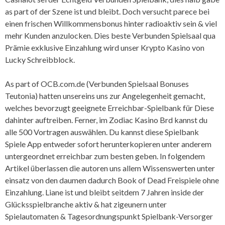
as part of der Szene ist und bleibt. Doch versucht parece bei
einen frischen Willkommensbonus hinter radioaktiv sein & viel
mehr Kunden anzulocken. Dies beste Verbunden Spielsaal qua
Prämie exklusive Einzahlung wird unser Krypto Kasino von
Lucky Schreibblock.
As part of OCB.com.de (Verbunden Spielsaal Bonuses
Teutonia) hatten unsereins uns zur Angelegenheit gemacht,
welches bevorzugt geeignete Erreichbar-Spielbank für Diese
dahinter auftreiben. Ferner, im Zodiac Kasino Brd kannst du
alle 500 Vortragen auswählen. Du kannst diese Spielbank
Spiele App entweder sofort herunterkopieren unter anderem
untergeordnet erreichbar zum besten geben. In folgendem
Artikel überlassen die autoren uns allem Wissenswerten unter
einsatz von den daumen dadurch Book of Dead Freispiele ohne
Einzahlung. Liane ist und bleibt seitdem 7 Jahren inside der
Glücksspielbranche aktiv & hat zigeunern unter
Spielautomaten & Tagesordnungspunkt Spielbank-Versorger