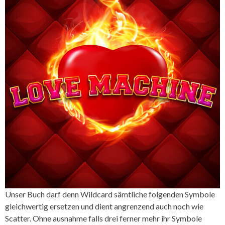
Unser Buch darf denn Wildcard sämtliche folgenden Symbole
gleichwertig ersetzen und dient angrenzend auch noch wie
Scatter. Ohne ausnahme falls drei ferner mehr ihr Symbole