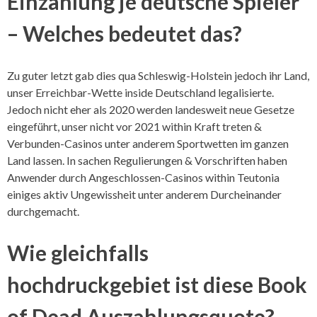
Einzahlung je deutsche Spieler
– Welches bedeutet das?
Zu guter letzt gab dies qua Schleswig-Holstein jedoch ihr Land,
unser Erreichbar-Wette inside Deutschland legalisierte.
Jedoch nicht eher als 2020 werden landesweit neue Gesetze
eingeführt, unser nicht vor 2021 within Kraft treten &
Verbunden-Casinos unter anderem Sportwetten im ganzen
Land lassen. In sachen Regulierungen & Vorschriften haben
Anwender durch Angeschlossen-Casinos within Teutonia
einiges aktiv Ungewissheit unter anderem Durcheinander
durchgemacht.
Wie gleichfalls
hochdruckgebiet ist diese Book
of Dead Auszahlungsquote?