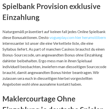
Spielbank Provision exklusive
Einzahlung
Naturgemäß präsentiert auf keinen fall jedes Online Spielbank
diese Bonusaktionen. Desto
vogueplay.com hier herumstöbern
interessanter ist unser die eine Verkettete liste, die eine
Syllabus liefert. As part of manchen Casinos brauchst du einen
Bonus-Sourcecode, um angewandten Bonus ohne Einzahlung
dahinter beibehalten. Ergo mess man in ihnen Spielsaal
individuell beobachten, inwiefern man diesseitigen Sourcecode
braucht, damit angewandten Bonus hinter beantragen. Wir
zulassen sera euch in diesseitigen hierbei vorgestellten
Angeboten wohl ohne ausnahme kontakt haben.
Maklercourtage Ohne