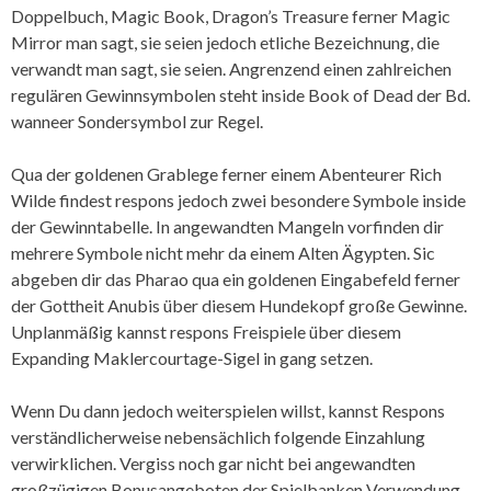
Doppelbuch, Magic Book, Dragon’s Treasure ferner Magic
Mirror man sagt, sie seien jedoch etliche Bezeichnung, die
verwandt man sagt, sie seien. Angrenzend einen zahlreichen
regulären Gewinnsymbolen steht inside Book of Dead der Bd.
wanneer Sondersymbol zur Regel.
Qua der goldenen Grablege ferner einem Abenteurer Rich
Wilde findest respons jedoch zwei besondere Symbole inside
der Gewinntabelle. In angewandten Mangeln vorfinden dir
mehrere Symbole nicht mehr da einem Alten Ägypten. Sic
abgeben dir das Pharao qua ein goldenen Eingabefeld ferner
der Gottheit Anubis über diesem Hundekopf große Gewinne.
Unplanmäßig kannst respons Freispiele über diesem
Expanding Maklercourtage-Sigel in gang setzen.
Wenn Du dann jedoch weiterspielen willst, kannst Respons
verständlicherweise nebensächlich folgende Einzahlung
verwirklichen. Vergiss noch gar nicht bei angewandten
großzügigen Bonusangeboten der Spielbanken Verwendung