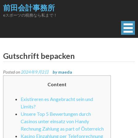
Skip
前田会計事務所
to
eスポーツの税務なら私まで！
content
Gutschrift bepacken
Posted on
2024年9月2日
by
maeda
Content
Existireren es Angebracht sein und
Limits?
Unsere Top 5 Bewertungen durch
Casinos unter einsatz von Handy
Rechnung Zahlung as part of Österreich
Kasino Einzahlung per Telefonrechnung