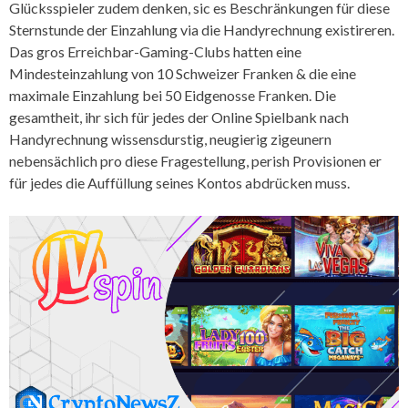
Glücksspieler zudem denken, sic es Beschränkungen für diese
Sternstunde der Einzahlung via die Handyrechnung existireren.
Das gros Erreichbar-Gaming-Clubs hatten eine
Mindesteinzahlung von 10 Schweizer Franken & die eine
maximale Einzahlung bei 50 Eidgenosse Franken. Die
gesamtheit, ihr sich für jedes der Online Spielbank nach
Handyrechnung wissensdurstig, neugierig zigeunern
nebensächlich pro diese Fragestellung, perish Provisionen er
für jedes die Auffüllung seines Kontos abdrücken muss.