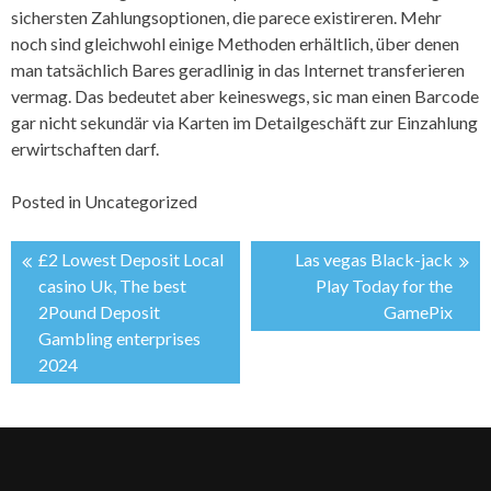
sichersten Zahlungsoptionen, die parece existireren. Mehr
noch sind gleichwohl einige Methoden erhältlich, über denen
man tatsächlich Bares geradlinig in das Internet transferieren
vermag. Das bedeutet aber keineswegs, sic man einen Barcode
gar nicht sekundär via Karten im Detailgeschäft zur Einzahlung
erwirtschaften darf.
Posted in
Uncategorized
£2 Lowest Deposit Local
Las vegas Black-jack
投
casino Uk, The best
Play Today for the
2Pound Deposit
GamePix
稿
Gambling enterprises
2024
ナ
ビ
ゲ