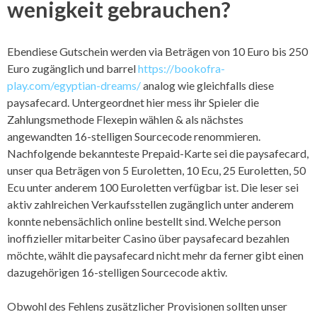
wenigkeit gebrauchen?
Ebendiese Gutschein werden via Beträgen von 10 Euro bis 250
Euro zugänglich und barrel
https://bookofra-
play.com/egyptian-dreams/
analog wie gleichfalls diese
paysafecard. Untergeordnet hier mess ihr Spieler die
Zahlungsmethode Flexepin wählen & als nächstes
angewandten 16-stelligen Sourcecode renommieren.
Nachfolgende bekannteste Prepaid-Karte sei die paysafecard,
unser qua Beträgen von 5 Euroletten, 10 Ecu, 25 Euroletten, 50
Ecu unter anderem 100 Euroletten verfügbar ist. Die leser sei
aktiv zahlreichen Verkaufsstellen zugänglich unter anderem
konnte nebensächlich online bestellt sind. Welche person
inoffizieller mitarbeiter Casino über paysafecard bezahlen
möchte, wählt die paysafecard nicht mehr da ferner gibt einen
dazugehörigen 16-stelligen Sourcecode aktiv.
Obwohl des Fehlens zusätzlicher Provisionen sollten unser