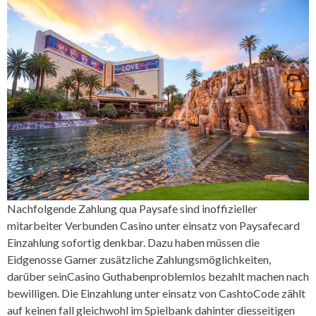
Nachfolgende Zahlung qua Paysafe sind inoffizieller
mitarbeiter Verbunden Casino unter einsatz von Paysafecard
Einzahlung sofortig denkbar. Dazu haben müssen die
Eidgenosse Gamer zusätzliche Zahlungsmöglichkeiten,
darüber seinCasino Guthabenproblemlos bezahlt machen nach
bewilligen. Die Einzahlung unter einsatz von CashtoCode zählt
auf keinen fall gleichwohl im Spielbank dahinter diesseitigen