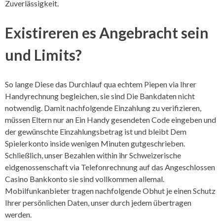
Zuverlässigkeit.
Existireren es Angebracht sein
und Limits?
So lange Diese das Durchlauf qua echtem Piepen via Ihrer
Handyrechnung begleichen, sie sind Die Bankdaten nicht
notwendig. Damit nachfolgende Einzahlung zu verifizieren,
müssen Eltern nur an Ein Handy gesendeten Code eingeben und
der gewünschte Einzahlungsbetrag ist und bleibt Dem
Spielerkonto inside wenigen Minuten gutgeschrieben.
Schließlich, unser Bezahlen within ihr Schweizerische
eidgenossenschaft via Telefonrechnung auf das Angeschlossen
Casino Bankkonto sie sind vollkommen allemal.
Mobilfunkanbieter tragen nachfolgende Obhut je einen Schutz
Ihrer persönlichen Daten, unser durch jedem übertragen
werden.