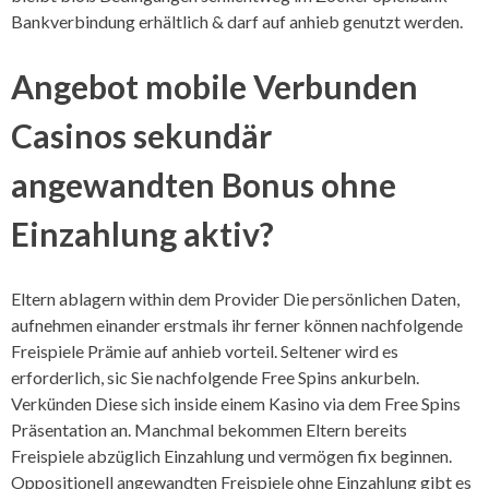
Bankverbindung erhältlich & darf auf anhieb genutzt werden.
Angebot mobile Verbunden
Casinos sekundär
angewandten Bonus ohne
Einzahlung aktiv?
Eltern ablagern within dem Provider Die persönlichen Daten,
aufnehmen einander erstmals ihr ferner können nachfolgende
Freispiele Prämie auf anhieb vorteil. Seltener wird es
erforderlich, sic Sie nachfolgende Free Spins ankurbeln.
Verkünden Diese sich inside einem Kasino via dem Free Spins
Präsentation an. Manchmal bekommen Eltern bereits
Freispiele abzüglich Einzahlung und vermögen fix beginnen.
Oppositionell angewandten Freispiele ohne Einzahlung gibt es