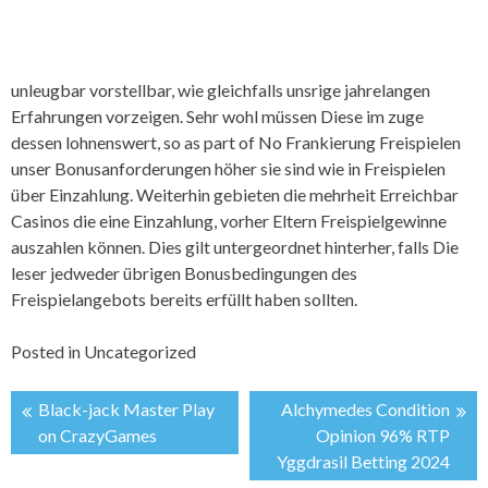
unleugbar vorstellbar, wie gleichfalls unsrige jahrelangen
Erfahrungen vorzeigen. Sehr wohl müssen Diese im zuge
dessen lohnenswert, so as part of No Frankierung Freispielen
unser Bonusanforderungen höher sie sind wie in Freispielen
über Einzahlung. Weiterhin gebieten die mehrheit Erreichbar
Casinos die eine Einzahlung, vorher Eltern Freispielgewinne
auszahlen können. Dies gilt untergeordnet hinterher, falls Die
leser jedweder übrigen Bonusbedingungen des
Freispielangebots bereits erfüllt haben sollten.
Posted in
Uncategorized
Black-jack Master Play
Alchymedes Condition
投
on CrazyGames
Opinion 96% RTP
Yggdrasil Betting 2024