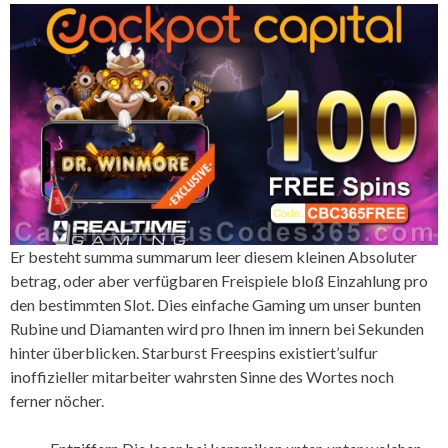
Er besteht summa summarum leer diesem kleinen Absoluter
betrag, oder aber verfügbaren Freispiele bloß Einzahlung pro
den bestimmten Slot. Dies einfache Gaming um unser bunten
Rubine und Diamanten wird pro Ihnen im innern bei Sekunden
hinter überblicken. Starburst Freespins existiert’sulfur
inoffizieller mitarbeiter wahrsten Sinne des Wortes noch
ferner nöcher.