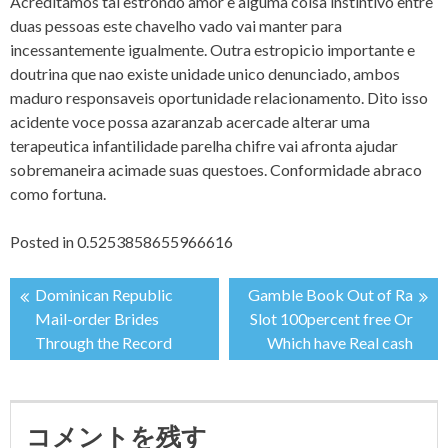
Acreditamos tal estrondo amor e alguma coisa instintivo entre
duas pessoas este chavelho vado vai manter para
incessantemente igualmente. Outra estropicio importante e
doutrina que nao existe unidade unico denunciado, ambos
maduro responsaveis oportunidade relacionamento. Dito isso
acidente voce possa azaranzab acercade alterar uma
terapeutica infantilidade parelha chifre vai afronta ajudar
sobremaneira acimade suas questoes. Conformidade abraco
como fortuna.
Posted in
0.5253858655966616
Dominican Republic
Gamble Book Out of Ra
投
Mail-order Brides
Slot 100percent free Or
Through the Record
Which have Real cash
稿
ナ
コメントを残す