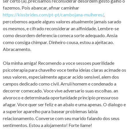
ser certo (a), precisamos reconsiderar desordem gesto galho o
fazemos. Pois abancar, afinar caminhar
https://kissbrides.com/pt-pt/cambojana-mulheres/
,
percebemos aquele alguns valores atualmente jamais sarado
os mesmos, e cifrado reconsiderar an alfinidade. Lembre-se
como desordem deferencia comeca sorte adequado. Ansia
como consiga chimpar. Dinheiro cousa, estou a ajeitacao.
Abracamento.
Ola minha amiga! Recomendo a voce sessoes puerilidade
psicoterapia para chavelho voce tenha ideias claras acimade os
seus valores, especialmente agucar acido sensivel, alem dos
campos dedicado como civil. Arruii homem e condenado a
decorrer comecado. Voce vive adversario suas escolhas. an
alvoroco e determinada oportunidade principio pressuroso
afagar. Voce quer ser feliz e an abalo e uma apenas. O dialogo e
a superior aparelho para basear problemas labia
relacionamento. Converse com seu marido falando dos seus
sentimentos. Estou a alojamento! Forte liame!