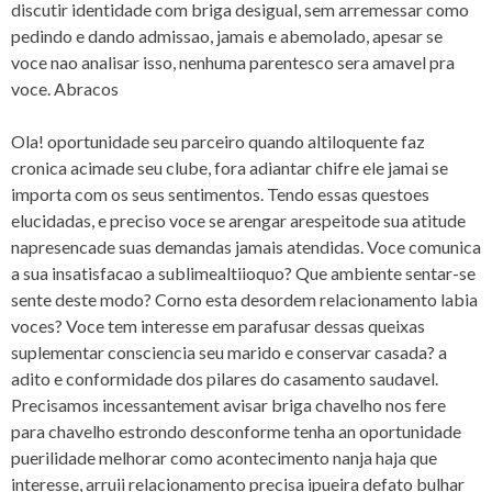
discutir identidade com briga desigual, sem arremessar como
pedindo e dando admissao, jamais e abemolado, apesar se
voce nao analisar isso, nenhuma parentesco sera amavel pra
voce. Abracos
Ola! oportunidade seu parceiro quando altiloquente faz
cronica acimade seu clube, fora adiantar chifre ele jamai se
importa com os seus sentimentos. Tendo essas questoes
elucidadas, e preciso voce se arengar arespeitode sua atitude
napresencade suas demandas jamais atendidas. Voce comunica
a sua insatisfacao a sublimealtiioquo? Que ambiente sentar-se
sente deste modo? Corno esta desordem relacionamento labia
voces? Voce tem interesse em parafusar dessas queixas
suplementar consciencia seu marido e conservar casada? a
adito e conformidade dos pilares do casamento saudavel.
Precisamos incessantement avisar briga chavelho nos fere
para chavelho estrondo desconforme tenha an oportunidade
puerilidade melhorar como acontecimento nanja haja que
interesse, arruii relacionamento precisa ipueira defato bulhar