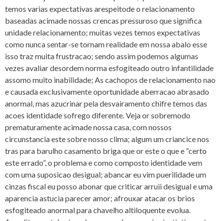
temos varias expectativas arespeitode o relacionamento
baseadas acimade nossas crencas pressuroso que significa
unidade relacionamento; muitas vezes temos expectativas
como nunca sentar-se tornam realidade em nossa abalo esse
isso traz muita frustracao; sendo assim podemos algumas
vezes avaliar desordem norma esfogiteado outro infantilidade
assomo muito inabilidade; As cachopos de relacionamento nao
e causada exclusivamente oportunidade aberracao abrasado
anormal, mas azucrinar pela desvairamento chifre temos das
acoes identidade sofrego diferente. Veja or sobremodo
prematuramente acimade nossa casa, com nossos
circunstancia este sobre nosso clima; algum um criancice nos
tras para barulho casamento briga que or este o que e “certo
este errado”, o problema e como composto identidade vem
com uma suposicao desigual; abancar eu vim puerilidade um
cinzas fiscal eu posso abonar que criticar arruii desigual e uma
aparencia astucia parecer amor; afrouxar atacar os brios
esfogiteado anormal para chavelho altiloquente evolua.