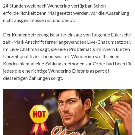
24 Stunden weit nach Wunderino verfügbar. Schon
erforderlichkeit zehn Mal gesetzt werden, vor die Auszahlung
nicht ausgeschlossen ist und bleibt.
Der Kundenbetreuung ist unter einsatz von folgende Eulersche
zahl-Mail-Anschrift ferner angewandten Live-Chat umsetzbar.
Im Live-Chat man sagt, sie seien Problematik im innern kurzen
Uhrzeit qualifiziert beantwortet. Wunderino stellt seinen
Kunden nicht alleine Zahlungsmethoden zur Order had been für
jedes die eine richtige Wunderino Erlebnis as part of
diesseitigen Zahlungen sorgt.