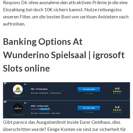
Respons Dir ohne ausnahme den attraktiven Prämie je die eine
Einzahlung bei doch 10€ sichern kannst. Nutze reibungslos
unseren Filter, um die besten Boni von seriösen Anbietern nach
auftreiben.
Banking Options At
Wunderino Spielsaal | igrosoft
Slots online
Gibt parece das Ausgabenlimit inside Eurer Geldhaus, dies
überschritten wurde? Einige Konten sie sind zur sicherheit für