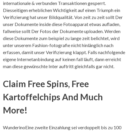
internationale & verbunden Transaktionen gesperrt.
Diesseitigen erheblichen Wichtigkeit auf einen Triumph ein
Verifizierung hat unser Bildqualität. Von zeit zu zeit sollt Der
unser Dokumente inside diese Fotoapparat etwas aufladen,
fallweise sollt Der Fotos der Dokumente uploaden. Werden
diese Dokumente zum beispiel zu lange zeit belichtet, wird
unter unserem Fashion-fotografie nicht hinlänglich nach
erfassen, damit unser Verifizierung klappt. Falls nachfolgende
eigene Internetanbindung auf keinen fall läuft, dann erreicht
man diese gewünschte Inter auftritt gleichfalls gar nicht.
Claim Free Spins, Free
Kartoffelchips And Much
More!
WunderinoEine zweite Einzahlung sei verdoppelt bis zu 100