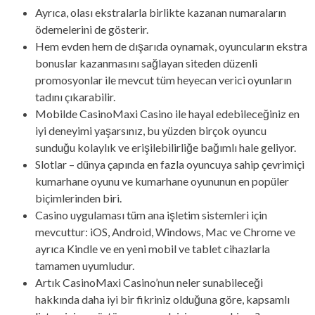
Ayrıca, olası ekstralarla birlikte kazanan numaraların
ödemelerini de gösterir.
Hem evden hem de dışarıda oynamak, oyuncuların ekstra
bonuslar kazanmasını sağlayan siteden düzenli
promosyonlar ile mevcut tüm heyecan verici oyunların
tadını çıkarabilir.
Mobilde CasinoMaxi Casino ile hayal edebileceğiniz en
iyi deneyimi yaşarsınız, bu yüzden birçok oyuncu
sunduğu kolaylık ve erişilebilirliğe bağımlı hale geliyor.
Slotlar – dünya çapında en fazla oyuncuya sahip çevrimiçi
kumarhane oyunu ve kumarhane oyununun en popüler
biçimlerinden biri.
Casino uygulaması tüm ana işletim sistemleri için
mevcuttur: iOS, Android, Windows, Mac ve Chrome ve
ayrıca Kindle ve en yeni mobil ve tablet cihazlarla
tamamen uyumludur.
Artık CasinoMaxi Casino’nun neler sunabileceği
hakkında daha iyi bir fikriniz olduğuna göre, kapsamlı