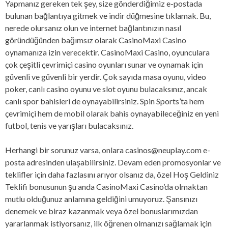
Yapmanız gereken tek şey, size gönderdiğimiz e-postada
bulunan bağlantıya gitmek ve indir düğmesine tıklamak. Bu,
nerede olursanız olun ve internet bağlantınızın nasıl
göründüğünden bağımsız olarak CasinoMaxi Casino
oynamanıza izin verecektir. CasinoMaxi Casino, oyunculara
çok çeşitli çevrimiçi casino oyunları sunar ve oynamak için
güvenli ve güvenli bir yerdir. Çok sayıda masa oyunu, video
poker, canlı casino oyunu ve slot oyunu bulacaksınız, ancak
canlı spor bahisleri de oynayabilirsiniz. Spin Sports’ta hem
çevrimiçi hem de mobil olarak bahis oynayabileceğiniz en yeni
futbol, tenis ve yarışları bulacaksınız.
Herhangi bir sorunuz varsa, onlara casinos@neuplay.com e-
posta adresinden ulaşabilirsiniz. Devam eden promosyonlar ve
teklifler için daha fazlasını arıyor olsanız da, özel Hoş Geldiniz
Teklifi bonusunun şu anda CasinoMaxi Casino’da olmaktan
mutlu olduğunuz anlamına geldiğini umuyoruz. Şansınızı
denemek ve biraz kazanmak veya özel bonuslarımızdan
yararlanmak istiyorsanız, ilk öğrenen olmanızı sağlamak için