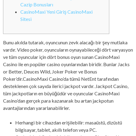
Cazip Bonusları
CasinoMaxi Yeni Giriş CasinoMaxi
Sitesi
Bunu akılda tutarak, oyuncunun zevk alacağı bir şey mutlaka
vardır. Video poker, oyuncuların oynayabileceği dört varyasyon
ve tüm oyuncular için dört bonus oyun sunan CasinoMaxi
Casino ile en popüler casino oyunlarından biridir. Bunlar Jacks
or Better, Deuces Wild, Joker Poker ve Bonus
Poker’dir.CasinoMaxi Casino’da tümü NetEnt tarafından
desteklenen çok sayıda ilerici jackpot vardır. Jackpot Casino,
tüm jackpotların en büyüğüdür ve oyuncular CasinoMaxi
Casino’dan gerçek para kazanarak bu artan jackpotun
avantajlarından yararlanabilirler.
Herhangi bir cihazdan erişilebilir: masaüstü, dizüstü
bilgisayar, tablet, akıllı telefon veya PC.