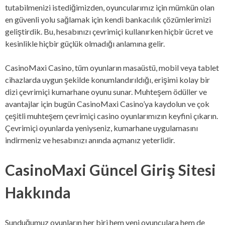
tutabilmenizi istediğimizden, oyuncularımız için mümkün olan
en güvenli yolu sağlamak için kendi bankacılık çözümlerimizi
geliştirdik. Bu, hesabınızı çevrimiçi kullanırken hiçbir ücret ve
kesinlikle hiçbir güçlük olmadığı anlamına gelir.
CasinoMaxi Casino, tüm oyunların masaüstü, mobil veya tablet
cihazlarda uygun şekilde konumlandırıldığı, erişimi kolay bir
dizi çevrimiçi kumarhane oyunu sunar. Muhteşem ödüller ve
avantajlar için bugün CasinoMaxi Casino’ya kaydolun ve çok
çeşitli muhteşem çevrimiçi casino oyunlarımızın keyfini çıkarın.
Çevrimiçi oyunlarda yeniyseniz, kumarhane uygulamasını
indirmeniz ve hesabınızı anında açmanız yeterlidir.
CasinoMaxi Güncel Giriş Sitesi
Hakkında
Sunduğumuz oyunların her biri hem yeni oyunculara hem de