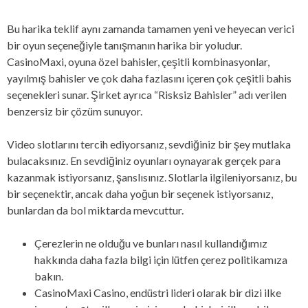
Bu harika teklif aynı zamanda tamamen yeni ve heyecan verici
bir oyun seçeneğiyle tanışmanın harika bir yoludur.
CasinoMaxi, oyuna özel bahisler, çeşitli kombinasyonlar,
yayılmış bahisler ve çok daha fazlasını içeren çok çeşitli bahis
seçenekleri sunar. Şirket ayrıca “Risksiz Bahisler” adı verilen
benzersiz bir çözüm sunuyor.
Video slotlarını tercih ediyorsanız, sevdiğiniz bir şey mutlaka
bulacaksınız. En sevdiğiniz oyunları oynayarak gerçek para
kazanmak istiyorsanız, şanslısınız. Slotlarla ilgileniyorsanız, bu
bir seçenektir, ancak daha yoğun bir seçenek istiyorsanız,
bunlardan da bol miktarda mevcuttur.
Çerezlerin ne olduğu ve bunları nasıl kullandığımız
hakkında daha fazla bilgi için lütfen çerez politikamıza
bakın.
CasinoMaxi Casino, endüstri lideri olarak bir dizi ilke