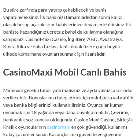
Bu süre zarfında para yatırıp çekebilecek ve bahis
yapabileceksiniz. İlk bahsinizi tamamladıktan sonra kalıcı
olarak hesap açarak spor bahislerinize devam edebilirsiniz. İlk
bahiste kazandığınız ücretsiz bahsi de kullanma olanağına
sahipsiniz. CasinoMaxi Casino, İngiltere, ABD, Avustralya,
Kosta Rika ve daha fazlası dahil olmak üzere çoğu büyük
ülkede kumarhane oyunları sunmak için lisanslıdır.
CasinoMaxi Mobil Canlı Bahis
Minimum gerekli tutarı yatırmalısınız ve ayda yalnızca bir ödül
verilecektir. Bonuslarınızı talep etmek için nakit para yatırabilir
veya banka bilgilerinizi kullanabilirsiniz. Oyuncular kumar
oynamak için 18 yaşında veya daha büyük olmalıdır, Çevrimiçi
bankacılık söz konusu olduğunda, CasinoMaxi Casino, Birleşik
Krallık oyuncularının
casinomaxi
en çok güvendiği, kullanımı
kolay çözümler sunar. Kazançlarınızı güvende ve güvende