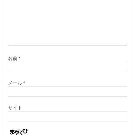
ョ
ン
名前
*
メール
*
サイト