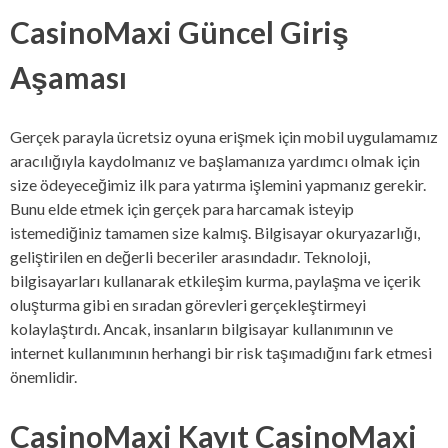
CasinoMaxi Güncel Giriş
Aşaması
Gerçek parayla ücretsiz oyuna erişmek için mobil uygulamamız
aracılığıyla kaydolmanız ve başlamanıza yardımcı olmak için
size ödeyeceğimiz ilk para yatırma işlemini yapmanız gerekir.
Bunu elde etmek için gerçek para harcamak isteyip
istemediğiniz tamamen size kalmış. Bilgisayar okuryazarlığı,
geliştirilen en değerli beceriler arasındadır. Teknoloji,
bilgisayarları kullanarak etkileşim kurma, paylaşma ve içerik
oluşturma gibi en sıradan görevleri gerçekleştirmeyi
kolaylaştırdı. Ancak, insanların bilgisayar kullanımının ve
internet kullanımının herhangi bir risk taşımadığını fark etmesi
önemlidir.
CasinoMaxi Kayıt CasinoMaxi