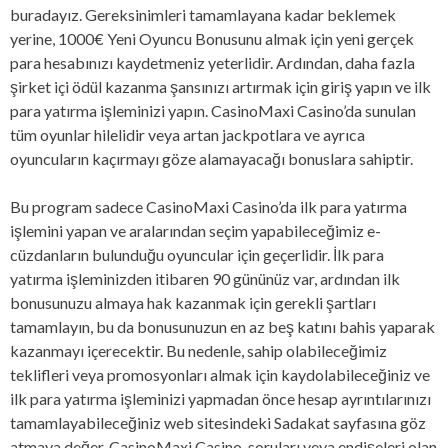
buradayız. Gereksinimleri tamamlayana kadar beklemek
yerine, 1000€ Yeni Oyuncu Bonusunu almak için yeni gerçek
para hesabınızı kaydetmeniz yeterlidir. Ardından, daha fazla
şirket içi ödül kazanma şansınızı artırmak için giriş yapın ve ilk
para yatırma işleminizi yapın. CasinoMaxi Casino’da sunulan
tüm oyunlar hilelidir veya artan jackpotlara ve ayrıca
oyuncuların kaçırmayı göze alamayacağı bonuslara sahiptir.
Bu program sadece CasinoMaxi Casino’da ilk para yatırma
işlemini yapan ve aralarından seçim yapabileceğimiz e-
cüzdanların bulunduğu oyuncular için geçerlidir. İlk para
yatırma işleminizden itibaren 90 gününüz var, ardından ilk
bonusunuzu almaya hak kazanmak için gerekli şartları
tamamlayın, bu da bonusunuzun en az beş katını bahis yaparak
kazanmayı içerecektir. Bu nedenle, sahip olabileceğimiz
teklifleri veya promosyonları almak için kaydolabileceğiniz ve
ilk para yatırma işleminizi yapmadan önce hesap ayrıntılarınızı
tamamlayabileceğiniz web sitesindeki Sadakat sayfasına göz
atmaya değer. CasinoMaxi Casino, soruları veya endişeleri olan