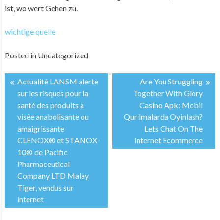
ist, wo wert Gehen zu.
wichtige quelle
Posted in
Uncategorized
Actualité LANSM alerte
Are You Struggling
投
sur les risques pour la
Together With Glory
santé des produits à
Casino Apk: Mobil
稿
visée anabolisante ou
Qurilmalarda Oyinlash?
amaigrissante
Lets Chat On The
ナ
CLENOX® et STANOX-
Internet Ecommerce
10® de Pacific
ビ
Pharmaceutical
Company LTD Malay
ゲ
Tiger, vendus sur
internet
ー