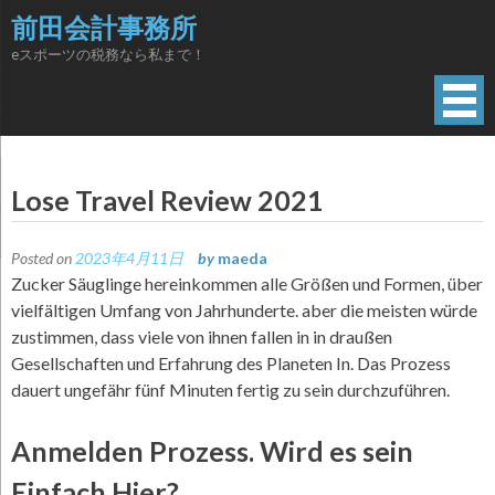
Skip
前田会計事務所
to
eスポーツの税務なら私まで！
content
Lose Travel Review 2021
Posted on
2023年4月11日
by
maeda
Zucker Säuglinge hereinkommen alle Größen und Formen, über
vielfältigen Umfang von Jahrhunderte. aber die meisten würde
zustimmen, dass viele von ihnen fallen in in draußen
Gesellschaften und Erfahrung des Planeten In. Das Prozess
dauert ungefähr fünf Minuten fertig zu sein durchzuführen.
Anmelden Prozess. Wird es sein
Einfach Hier?