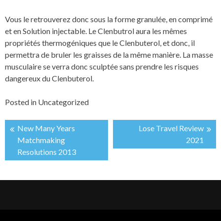
Vous le retrouverez donc sous la forme granulée, en comprimé
et en Solution injectable. Le Clenbutrol aura les mêmes
propriétés thermogéniques que le Clenbuterol, et donc, il
permettra de bruler les graisses de la même manière. La masse
musculaire se verra donc sculptée sans prendre les risques
dangereux du Clenbuterol.
Posted in
Uncategorized
New Many Years
Lose Travel Review
投
Matchmaking
2021
Resolutions 2013
稿
ナ
ビ