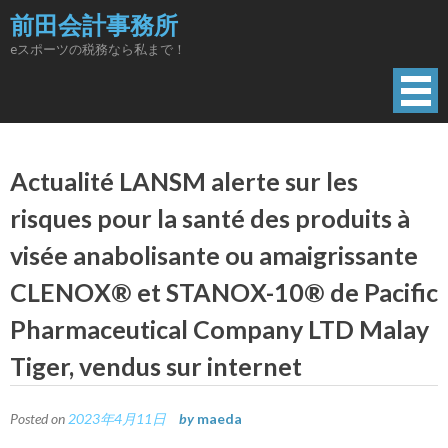
Skip
前田会計事務所
to
eスポーツの税務なら私まで！
content
Actualité LANSM alerte sur les
risques pour la santé des produits à
visée anabolisante ou amaigrissante
CLENOX® et STANOX-10® de Pacific
Pharmaceutical Company LTD Malay
Tiger, vendus sur internet
Posted on
2023年4月11日
by
maeda