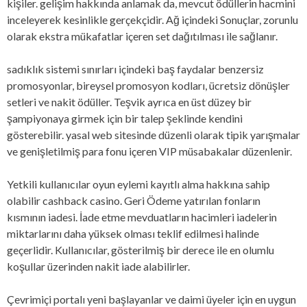
kişiler. gelişim hakkında anlamak da, mevcut ödüllerin hacmini
inceleyerek kesinlikle gerçekçidir. Ağ içindeki Sonuçlar, zorunlu
olarak ekstra mükafatlar içeren set dağıtılması ile sağlanır.
sadıklık sistemi sınırları içindeki baş faydalar benzersiz
promosyonlar, bireysel promosyon kodları, ücretsiz dönüşler
setleri ve nakit ödüller. Teşvik ayrıca en üst düzey bir
şampiyonaya girmek için bir talep şeklinde kendini
gösterebilir. yasal web sitesinde düzenli olarak tipik yarışmalar
ve genişletilmiş para fonu içeren VIP müsabakalar düzenlenir.
Yetkili kullanıcılar oyun eylemi kayıtlı alma hakkına sahip
olabilir cashback casino. Geri Ödeme yatırılan fonların
kısmının iadesi. İade etme mevduatların hacimleri iadelerin
miktarlarını daha yüksek olması teklif edilmesi halinde
geçerlidir. Kullanıcılar, gösterilmiş bir derece ile en olumlu
koşullar üzerinden nakit iade alabilirler.
Çevrimiçi portalı yeni başlayanlar ve daimi üyeler için en uygun