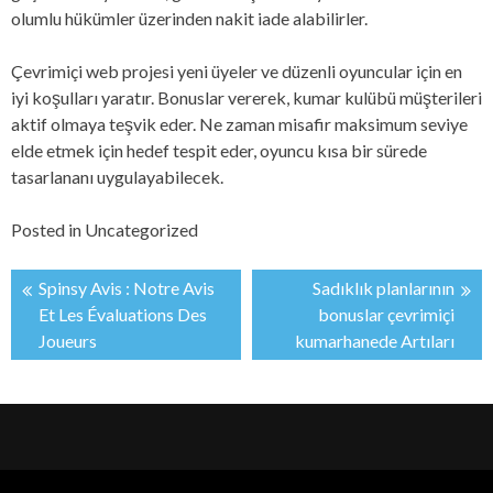
olumlu hükümler üzerinden nakit iade alabilirler.
Çevrimiçi web projesi yeni üyeler ve düzenli oyuncular için en
iyi koşulları yaratır. Bonuslar vererek, kumar kulübü müşterileri
aktif olmaya teşvik eder. Ne zaman misafir maksimum seviye
elde etmek için hedef tespit eder, oyuncu kısa bir sürede
tasarlananı uygulayabilecek.
Posted in
Uncategorized
Spinsy Avis : Notre Avis
Sadıklık planlarının
投
Et Les Évaluations Des
bonuslar çevrimiçi
Joueurs
kumarhanede Artıları
稿
ナ
ビ