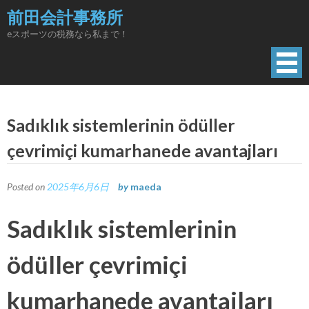
Skip
前田会計事務所
to
eスポーツの税務なら私まで！
content
Sadıklık sistemlerinin ödüller
çevrimiçi kumarhanede avantajları
Posted on
2025年6月6日
by
maeda
Sadıklık sistemlerinin
ödüller çevrimiçi
kumarhanede avantajları