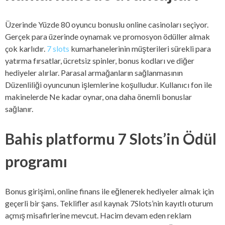
Üzerinde Yüzde 80 oyuncu bonuslu online casinoları seçiyor.
Gerçek para üzerinde oynamak ve promosyon ödüller almak
çok karlıdır.
7 slots
kumarhanelerinin müşterileri sürekli para
yatırma fırsatlar, ücretsiz spinler, bonus kodları ve diğer
hediyeler alırlar. Parasal armağanların sağlanmasının
Düzenliliği oyuncunun işlemlerine koşulludur. Kullanıcı fon ile
makinelerde Ne kadar oynar, ona daha önemli bonuslar
sağlanır.
Bahis platformu 7 Slots’in Ödül
programı
Bonus girişimi, online finans ile eğlenerek hediyeler almak için
geçerli bir şans. Teklifler asıl kaynak 7Slots’nin kayıtlı oturum
açmış misafirlerine mevcut. Hacim devam eden reklam