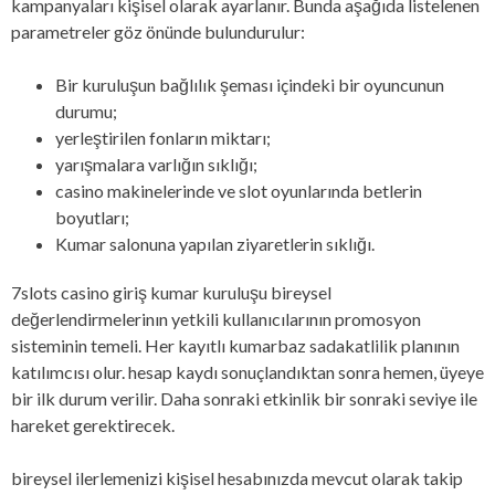
kampanyaları kişisel olarak ayarlanır. Bunda aşağıda listelenen
parametreler göz önünde bulundurulur:
Bir kuruluşun bağlılık şeması içindeki bir oyuncunun
durumu;
yerleştirilen fonların miktarı;
yarışmalara varlığın sıklığı;
casino makinelerinde ve slot oyunlarında betlerin
boyutları;
Kumar salonuna yapılan ziyaretlerin sıklığı.
7slots casino giriş kumar kuruluşu bireysel
değerlendirmelerinın yetkili kullanıcılarının promosyon
sisteminin temeli. Her kayıtlı kumarbaz sadakatlilik planının
katılımcısı olur. hesap kaydı sonuçlandıktan sonra hemen, üyeye
bir ilk durum verilir. Daha sonraki etkinlik bir sonraki seviye ile
hareket gerektirecek.
bireysel ilerlemenizi kişisel hesabınızda mevcut olarak takip