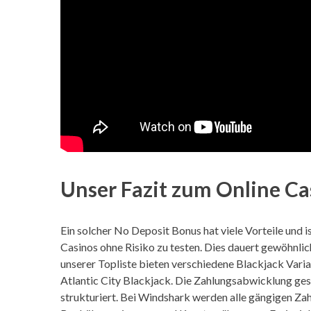
Unser Fazit zum Online Cas
Ein solcher No Deposit Bonus hat viele Vorteile und i
Casinos ohne Risiko zu testen. Dies dauert gewöhnlic
unserer Topliste bieten verschiedene Blackjack Varia
Atlantic City Blackjack. Die Zahlungsabwicklung ges
strukturiert. Bei Windshark werden alle gängigen Zah