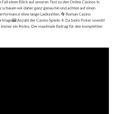
m Fall einen Blick auf unseren Test zu den Online Casinos in
 schauen wir daher ganz genau hin und achten auf einen
Performance ohne lange Ladezeiten. 🔄 Roman Casino
erktage🎰 Anzahl der Casino Spiele: 4. Da beim Poker sowohl
ht immer ein Risiko. Der maximale Betrag für den kompletten