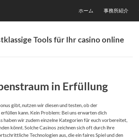
ホーム
事務所紹介
klassige Tools für Ihr casino online
benstraum in Erfüllung
us gibt, nutzen wir diesen und testen, ob der
rfüllen kann. Kein Problem: Bei uns erwarten dich
s haben wir zudem einzelne Kategorien für euch vorbereitet,
inden könnt. Solche Casinos zeichnen sich oft durch ihre
rtschrittliche Technologien aus, die ein faires Spiel und den