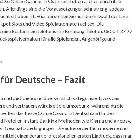
ie Online Casinos in Österreich überraschen durch ihre
. Allerdings sind die Voraussetzungen sehr streng, sodass
acht erhaben ist. Hierbei sollten Sie auf die Auswahl der Live
ackpot Slots und Video Spielautomaten achten. Die
 eine kostenfreie telefonische Beratung Telefon: 0800 1 37 27
cksspielverhalten für alle Spielenden, Angehörige und
für Deutsche – Fazit
 und die Spiele sind übersichtlich kategorisiert, was das
chere und vertrauenswürdige Spielumgebung, während du die
e wollen das beste Online Casino in Deutschland finden.
und Neteller, Instant Banking Methoden wie Klarna und giropay.
einen Geschäftsbedingungen. Die außerordentlich moderne und
ttelt einen derart professionellen ersten Eindruck, dass man