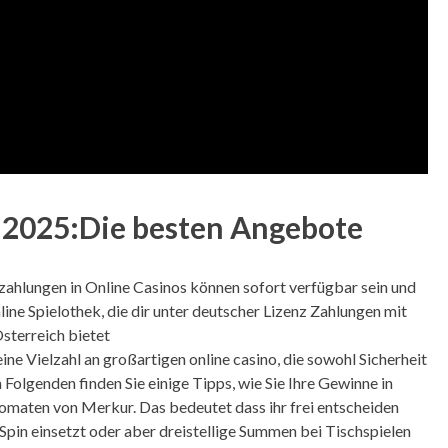
h 2025:Die besten Angebote
Einzahlungen in Online Casinos können sofort verfügbar sein und
nline Spielothek, die dir unter deutscher Lizenz Zahlungen mit
sterreich bietet
ine Vielzahl an großartigen online casino, die sowohl Sicherheit
 Folgenden finden Sie einige Tipps, wie Sie Ihre Gewinne in
omaten von Merkur. Das bedeutet dass ihr frei entscheiden
Spin einsetzt oder aber dreistellige Summen bei Tischspielen