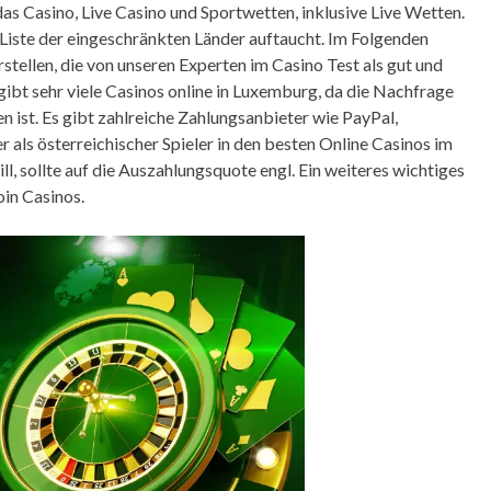
das Casino, Live Casino und Sportwetten, inklusive Live Wetten.
r Liste der eingeschränkten Länder auftaucht. Im Folgenden
stellen, die von unseren Experten im Casino Test als gut und
 gibt sehr viele Casinos online in Luxemburg, da die Nachfrage
n ist. Es gibt zahlreiche Zahlungsanbieter wie PayPal,
r als österreichischer Spieler in den besten Online Casinos im
ll, sollte auf die Auszahlungsquote engl. Ein weiteres wichtiges
oin Casinos.