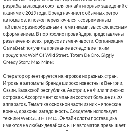
разрабатывающая софт для онлайн игорных заведений с
акциями с 2019 года. Бренд начинал с обычных ретро
автоматов, а позже переключился к современным
тайтлам с разнообразными тематиками, высококлассным
оформлением. В портфолио провайдера представлены
развлечения всех градусов изменчивости. Организация
GameBeat получила признание вследствие таким
продуктам: Wolf Of Wild Street, Totem De Oro, Giggly
Greedy Story, Max Miner.
Оператор ориентируется на игроков из разных стран.
Игровые автоматы бренда широко известны в Венгрии,
Оззии, Казахской республике, Австрии, на Филиппинских
островах. Ассортимент компании состоит больше из 20
аппаратов. Тематика основной части из них – японские
воины, драконы, загадочность. Создатель использует
техники WebGL и HTML5. Онлайн слоты поставщика
имеются на любых девайсах. RTP автоматов превышает