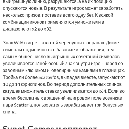
выигрышную линию, разрушаются, а на их позицию
опускаются новые. В результате игрок может заработать
несколько призов, поставив всего одну бет. К всякой
комбинации иконок применяются умножители в
диапазоне от x2 до x32.
Знак Wild в игре – золотой черепушка с оправах. Дикие
символы подменяют все базовые изображения, тем
самым общее число выигрышных сочетаний символов
увеличивается. Иной особый знак внутри игре – череп со
заводным ключиком и ювелирными камнями в глазницах.
Тройка ли более Scatter’ов, выпадая вместе, запускают от
10 до 14 фриспинов. Во период дополнительных спинов
катушек множитель ставки увеличивается до x64. Если во
время бесплатных вращений на игровом поле возникает
пара Scatter’а, пользователь зарабатывает три бонусных
спина.
Synot Games и аппарат