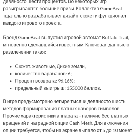
девяносто шести процентов. Во некоторых игр
разыгрываются большие призы. Коллектив GameBeat
тщательно разрабатывает дизайн, сюжет и функционал
каждого игрового проекта.
Бренд GameBeat выпустил игровой автомат Buffalo Trail,
мгновенно сделавшийся известным. Ключевая данные о
развлечении такая:
Сюжет: животные, Дикие земли;
количество барабанов: 6;
Процент возврата: 96,16%;
предельный выигрыш: 155000 баллов.
В игре предусмотрено четыре тысячи девяносто шесть
методов формирования платных наборов символов.
Прочие характеристики аппарата – наличие бесплатных
вращений и наградной опции Cash Mesh. Для включения
опции требуется, чтобы на экране выпало от 5 до 10 монет