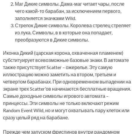
Маг Дикие символы. Дама-маг читает чары, после
чего какой-то барабан, за исключением первого,
заполняется значками Wild.
Стрелок Дикие символы. Королева стрелец стреляет
из лука. Символы, в в которые она попадает,
преобразуются в Дикие символы.
Иконка Дикий (царская корона, охваченная пламенем)
субституирует всевозможные базовые знаки. В автомате
также присутствует Scatter – ожерелье. Эту самую
иллюстрацию можно заметить на втором, третьем и
четвертом барабанах. При одновременном выпадении на
экране трех Scatter’ов начинаются бесплатные вращения.
Самые доходные символы игрового автомата –
принцессы. Эти символы не только включают режим
Random Event Wild, но и могут охватывать пару клеток или
сразу целый ряд на барабане.
Прежде чем запуском фриспинов внутри рандомном