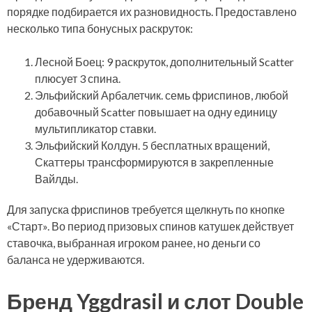
порядке подбирается их разновидность. Предоставлено
несколько типа бонусных раскруток:
Лесной Боец: 9 раскруток, дополнительный Scatter
плюсует 3 спина.
Эльфийский Арбалетчик. семь фриспинов, любой
добавочный Scatter повышает на одну единицу
мультипликатор ставки.
Эльфийский Колдун. 5 бесплатных вращений,
Скаттеры трансформируются в закрепленные
Вайлды.
Для запуска фриспинов требуется щелкнуть по кнопке
«Старт». Во период призовых спинов катушек действует
ставочка, выбранная игроком ранее, но деньги со
баланса не удерживаются.
Бренд Yggdrasil и слот Double