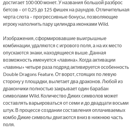
достигает 100 000 монет. У названия большой разброс
бетсов – от 0,25 до 125 фишек на раундов. Отличительная
черта слота – прогрессивные бонусы, позволяющие
игроку наполнить пару цилиндра иконками Wild.
Изображения, сформировавшие выигрышные
комбинации, удаляются с игрового поля, а на их место
опускаются знаки, находящиеся выше. Данная
возможность именуется «лавина». Когда активации
«лавины» четыре раза подряд активируется особенность
Double Dragons Feature. От ворот, стоящих по левую
сторону у площадки, вылетает два драконов. Любой из
дракончики полностью закрывает один барабан
символами Wild. Количество Диких символов может
составлять варьироваться от семи и до двадцати восьми
штук. В процессе создании составления оплачиваемых
комбо Дикие символы двигаются вниз в нижнюю часть
поля.