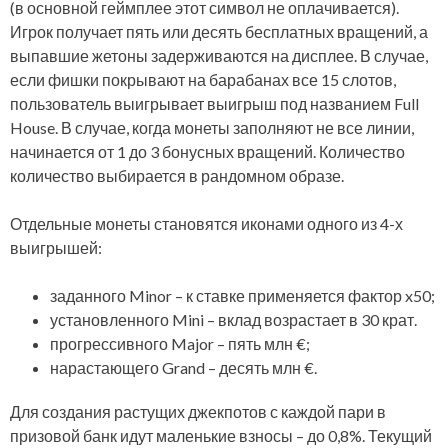
(в основной геймплее этот символ не оплачивается).
Игрок получает пять или десять бесплатных вращений, а
выпавшие жетоны задерживаются на дисплее. В случае,
если фишки покрывают на барабанах все 15 слотов,
пользователь выигрывает выигрыш под названием Full
House. В случае, когда монеты заполняют не все линии,
начинается от 1 до 3 бонусных вращений. Количество
количество выбирается в рандомном образе.
Отдельные монеты становятся иконами одного из 4-х
выигрышей:
заданного Minor – к ставке применяется фактор x50;
установленного Mini – вклад возрастает в 30 крат.
прогрессивного Major – пять млн €;
нарастающего Grand – десять млн €.
Для создания растущих джекпотов с каждой пари в
призовой банк идут маленькие взносы – до 0,8%. Текущий