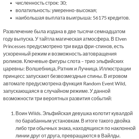
численность строк: 30;
волатильность: умеренно-высокая;
наибольшая выплата выигрыша: 56175 кредитов.
Развлечение была издана в две тысячи семнадцатом
году выпуска. У тайтла магическая атмосфера. В Elven
Princesses предусмотрено три вида фри-спинов, есть
ускоренный режим и возможность автовращения
роликов. Ключевые фигуры слота – трио эльфийских
царевны: Волшебница, Ратник и Лучница. Иллюстрации
принцесс запускают безвозмездные спины. В игровом
автомате предусмотрена функция Random Event Wild,
запускающаяся в случайном режиме. У данной
возможности три вероятных развития событий:
Воин Wilds. Эльфийская девушка колотит кувалдой
по барабанным установкам. В итоге такого двойка
либо три обычных знака, находящихся по наклонной
линии друг от друга, превращаются в Вайлды.