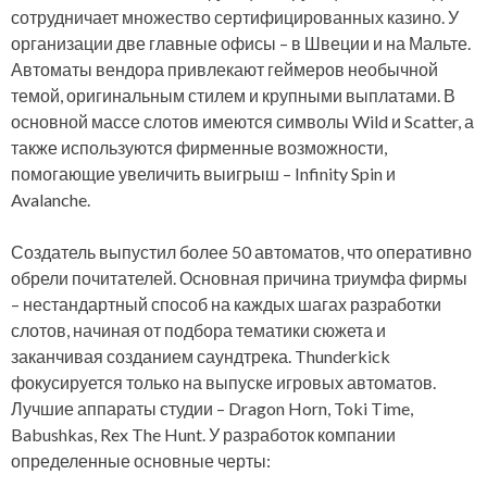
сотрудничает множество сертифицированных казино. У
организации две главные офисы – в Швеции и на Мальте.
Автоматы вендора привлекают геймеров необычной
темой, оригинальным стилем и крупными выплатами. В
основной массе слотов имеются символы Wild и Scatter, а
также используются фирменные возможности,
помогающие увеличить выигрыш – Infinity Spin и
Avalanche.
Создатель выпустил более 50 автоматов, что оперативно
обрели почитателей. Основная причина триумфа фирмы
– нестандартный способ на каждых шагах разработки
слотов, начиная от подбора тематики сюжета и
заканчивая созданием саундтрека. Thunderkick
фокусируется только на выпуске игровых автоматов.
Лучшие аппараты студии – Dragon Horn, Toki Time,
Babushkas, Rex The Hunt. У разработок компании
определенные основные черты: