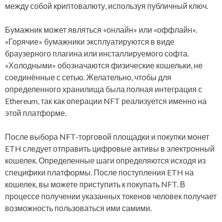
между собой криптовалюту, используя публичный ключ.
Бумажник может являться «онлайн» или «оффлайн».
«Горячие» бумажники эксплуатируются в виде
браузерного плагина или инсталлируемого софта.
«Холодными» обозначаются физические кошельки, не
соединённые с сетью. Желательно, чтобы для
определенного хранилища была полная интеграция с
Ethereum, так как операции NFT реализуется именно на
этой платформе.
После выбора NFT-торговой площадки и покупки монет
ETH следует отправить цифровые активы в электронный
кошелек. Определенные шаги определяются исходя из
специфики платформы. После поступления ETH на
кошелек, вы можете приступить к покупать NFT. В
процессе получении указанных токенов человек получает
возможность пользоваться ими самими.