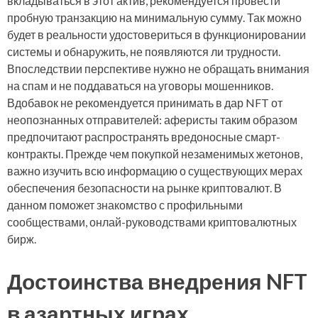
вкладываться в этот актив, рекомендуется провести
пробную транзакцию на минимальную сумму. Так можно
будет в реальности удостовериться в функционировании
системы и обнаружить, не появляются ли трудности.
Впоследствии перспективе нужно не обращать внимания
на спам и не поддаваться на уговоры мошенников.
Вдобавок не рекомендуется принимать в дар NFT от
неопознанных отправителей: аферисты таким образом
предпочитают распространять вредоносные смарт-
контракты. Прежде чем покупкой незаменимых жетонов,
важно изучить всю информацию о существующих мерах
обеспечения безопасности на рынке криптовалют. В
данном поможет знакомство с профильными
сообществами, онлай-руководствами криптовалютных
бирж.
Достоинства внедрения NFT
в азартных играх