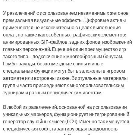
У развлечений с использованием незаменимых жетонов
премиальная визуальные эффекты. Цифровые активы
применяются не исключительно в целях выполнения
оплат, но также как особенных графических элементов:
анимированных GIF-файлов, задних фонов, изображений
главных персонажей. Еще ещё один преимущество игр
такого типа – подключение к многообразным бонусам.
Гэмбл-раунды, безвозмездные спины и иные
специальные функции могут быть заложены в игровом
автомате или встроены извне. Виртуальные материалы
группы часто присоединяют к многопользовательским
турнирам и разным периодическим ивентам.
В любой из развлечений, основанной на использовании
уникальных маркеров, функционирует интегрированный
генератор случайных чисел (ГСЧ). Именно так именуется
специфическая софт, гарантирующая рандомность