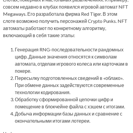
совсем недавно в клубах появился игровой автомат NFT
Megaways. Его разработала фирма Red Tiger. В этом
слоте возможно получить персонажей Crypto Punks. NFT
автоматы работают по конкретному алгоритму,
включающий в себя такие этапы:
Генерация RNG-последовательности рандомных
цифр. Данные значения относятся к символам
автомата, отделам игрового колеса или карточкам в
покере.
Пересылку подготовленных сведений в «облако».
При обмене данных задействуются современные
технологии кодирования.
Обработку сформированной цепочки цифр и
помещение в блокчейне файла с хэшем с итогами.
Добыча информации базы данных и сравнение с
окончательными итогами лотереи.