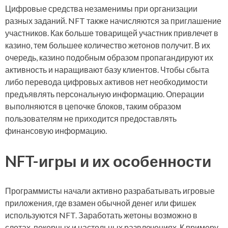
Цифровые средства незаменимы при организации
разных заданий. NFT также начисляются за приглашение
участников. Как больше товарищей участник привлечет в
казино, тем большее количество жетонов получит. В их
очередь, казино подобным образом пропагандируют их
активность и наращивают базу клиентов. Чтобы сбыта
либо перевода цифровых активов нет необходимости
предъявлять персональную информацию. Операции
выполняются в цепочке блоков, таким образом
пользователям не приходится предоставлять
финансовую информацию.
NFT-игры и их особенности
Программисты начали активно разрабатывать игровые
приложения, где взамен обычной денег или фишек
используются NFT. Заработать жетоны возможно в
слотах, покерных и настольных развлечениях. К примеру,