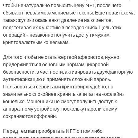
чтобы ненатурально повысить цену NFT, после чего
сбывают невзаимозаменяемые токены. Еще новая схема
такая: жулики оказывают давление на клиентов,
подстегивая их к участию в псевдоакциях. Цель этих
операций – незаконно получить доступ к чужим
криптовалютным кошелькам.
Для того чтобы не стать жертвой аферистов, нужно
придерживаться основным нормам цифровой
безопасности, в частности, активировать двухфакторную
аутентификацию и применять сложный пароль.
Пользоваться сервисами криптобирж удобно, но
значительно спокойнее хранить капитал на «офлайн»
кошельке. Мошенники не смогут получить доступ к
аппаратному устройству, поскольку пароли к нему
сохраняются оффлайн.
Перед тем как приобретать NFT оптом либо