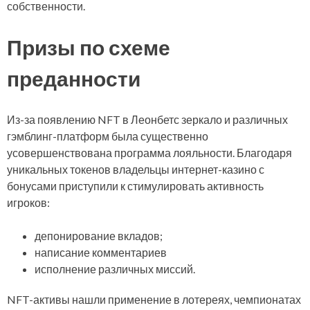
собственности.
Призы по схеме
преданности
Из-за появлению NFT в Леонбетс зеркало и различных
гэмблинг-платформ была существенно
усовершенствована программа лояльности. Благодаря
уникальных токенов владельцы интернет-казино с
бонусами приступили к стимулировать активность
игроков:
депонирование вкладов;
написание комментариев
исполнение различных миссий.
NFT-активы нашли применение в лотереях, чемпионатах