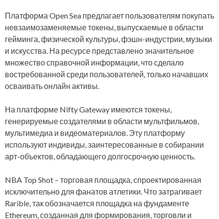
Платформа Open Sea предлагает пользователям покупать
невзаимозаменяемые токены, выпускаемые в области
гейминга, физической культуры, фэшн-индустрии, музыки
и искусства. На ресурсе представлено значительное
множество справочной информации, что сделало
востребованной среди пользователей, только начавших
осваивать онлайн активы.
На платформе Nifty Gateway имеются токены,
генерируемые создателями в области мультфильмов,
мультимедиа и видеоматериалов. Эту платформу
используют индивиды, заинтересованные в собирании
арт-объектов, обладающего долгосрочную ценность.
NBA Top Shot – торговая площадка, спроектированная
исключительно для фанатов атлетики. Что затрагивает
Rarible, так обозначается площадка на фундаменте
Ethereum, созданная для формирования, торговли и