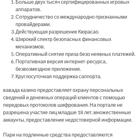
Больше двух тысяч сертифицированных игровых
аппаратов.
Сотрудничество со международно признанными
провайдерами.
Действующая разрешение Кюрасао.
Широкий спектр безопасных финансовых
механизмов.
Оперативный снятие приза безо неявных платежей.
Портативная версия интернет-ресурса,
безвозмездное приложение.
Круглосуточная поддержка саппорта.
вавада казино предоставляет охрану персональных
сведений и денежных операций клиентов с помощью
передовых протоколов шифрования. На портале не
разрешена участие лиц младше 18 лет, множественные
аккаунты, предоставление недостоверной информации.
Пари на подлинные средства предоставляются