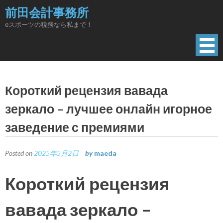
Skip
前田会計事務所
to
eスポーツの税務なら私まで！
content
Короткий рецензия вавада
зеркало – лучшее онлайн игорное
заведение с премиями
Posted on
2025年5月2日
by
maeda
Короткий рецензия
вавада зеркало –