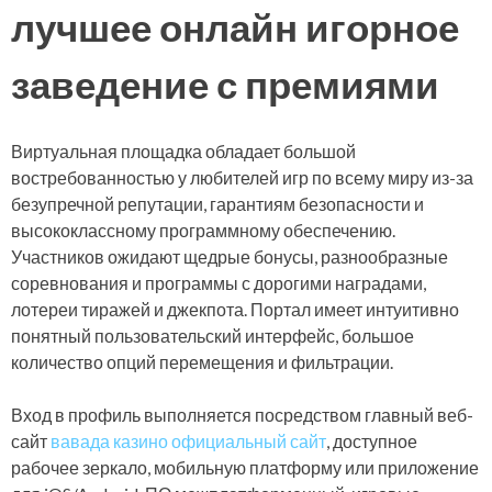
лучшее онлайн игорное
заведение с премиями
Виртуальная площадка обладает большой
востребованностью у любителей игр по всему миру из-за
безупречной репутации, гарантиям безопасности и
высококлассному программному обеспечению.
Участников ожидают щедрые бонусы, разнообразные
соревнования и программы с дорогими наградами,
лотереи тиражей и джекпота. Портал имеет интуитивно
понятный пользовательский интерфейс, большое
количество опций перемещения и фильтрации.
Вход в профиль выполняется посредством главный веб-
сайт
вавада казино официальный сайт
, доступное
рабочее зеркало, мобильную платформу или приложение