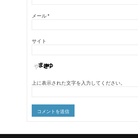
メール
*
サイト
上に表示された文字を入力してください。