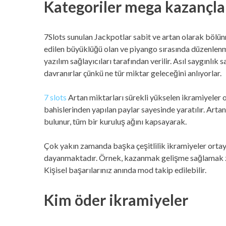
Kategoriler mega kazançla
7Slots sunulan Jackpotlar sabit ve artan olarak bölün
edilen büyüklüğü olan ve piyango sırasında düzenlenmey
yazılım sağlayıcıları tarafından verilir. Asıl saygınlık 
davranırlar çünkü ne tür miktar geleceğini anlıyorlar.
7 slots
Artan miktarları sürekli yükselen ikramiyeler o
bahislerinden yapılan paylar sayesinde yaratılır. Arta
bulunur, tüm bir kuruluş ağını kapsayarak.
Çok yakın zamanda başka çeşitlilik ikramiyeler ortaya 
dayanmaktadır. Örnek, kazanmak gelişme sağlamak zoru
Kişisel başarılarınız anında mod takip edilebilir.
Kim öder ikramiyeler