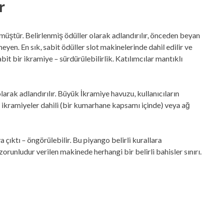
r
müştür. Belirlenmiş ödüller olarak adlandırılır, önceden beyan
en. En sık, sabit ödüller slot makinelerinde dahil edilir ve
sabit bir ikramiye – sürdürülebilirlik. Katılımcılar mantıklı
larak adlandırılır. Büyük İkramiye havuzu, kullanıcıların
n ikramiyeler dahili (bir kumarhane kapsamı içinde) veya ağ
çıktı – öngörülebilir. Bu piyango belirli kurallara
nludur verilen makinede herhangi bir belirli bahisler sınırı.