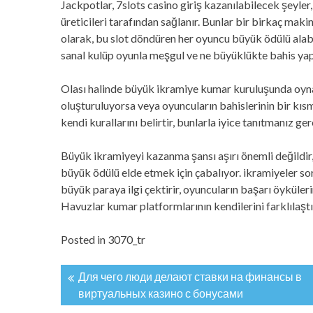
Jackpotlar, 7slots casino giriş kazanılabilecek şeyler,
üreticileri tarafından sağlanır. Bunlar bir birkaç mak
olarak, bu slot döndüren her oyuncu büyük ödülü alabi
sanal kulüp oyunla meşgul ve ne büyüklükte bahis yap
Olası halinde büyük ikramiye kumar kuruluşunda oyna
oluşturuluyorsa veya oyuncuların bahislerinin bir kı
kendi kurallarını belirtir, bunlarla iyice tanıtmanız ger
Büyük ikramiyeyi kazanma şansı aşırı önemli değildir,
büyük ödülü elde etmek için çabalıyor. ikramiyeler s
büyük paraya ilgi çektirir, oyuncuların başarı öyküler
Havuzlar kumar platformlarının kendilerini farklılaştır
Posted in
3070_tr
Для чего люди делают ставки на финансы в
投
виртуальных казино с бонусами