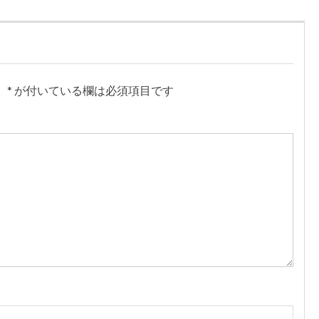
。
*
が付いている欄は必須項目です