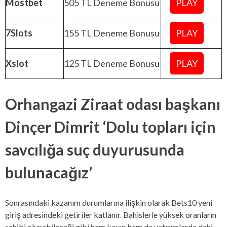
Mostbet
505 TL Deneme Bonusu
PLAY
7Slots
155 TL Deneme Bonusu
PLAY
Xslot
125 TL Deneme Bonusu
PLAY
Orhangazi Ziraat odası başkanı
Dinçer Dimrit ‘Dolu topları için
savcılığa suç duyurusunda
bulunacağız’
Sonrasındaki kazanım durumlarına ilişkin olarak Bets10 yeni
giriş adresindeki getiriler katlanır. Bahislerle yüksek oranların
sahibi olunabileceği gibi hem kayıp hem de yatırımlarda dahi