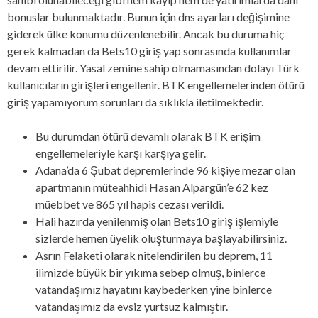
bonuslar bulunmaktadır. Bunun için dns ayarları değişimine
giderek ülke konumu düzenlenebilir. Ancak bu duruma hiç
gerek kalmadan da Bets10 giriş yap sonrasında kullanımlar
devam ettirilir. Yasal zemine sahip olmamasından dolayı Türk
kullanıcıların girişleri engellenir. BTK engellemelerinden ötürü
giriş yapamıyorum sorunları da sıklıkla iletilmektedir.
Bu durumdan ötürü devamlı olarak BTK erişim
engellemeleriyle karşı karşıya gelir.
Adana’da 6 Şubat depremlerinde 96 kişiye mezar olan
apartmanın müteahhidi Hasan Alpargün’e 62 kez
müebbet ve 865 yıl hapis cezası verildi.
Hali hazırda yenilenmiş olan Bets10 giriş işlemiyle
sizlerde hemen üyelik oluşturmaya başlayabilirsiniz.
Asrın Felaketi olarak nitelendirilen bu deprem, 11
ilimizde büyük bir yıkıma sebep olmuş, binlerce
vatandaşımız hayatını kaybederken yine binlerce
vatandaşımız da evsiz yurtsuz kalmıştır.