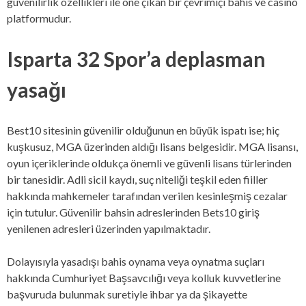
güvenilirlik özellikleri ile öne çıkan bir çevrimiçi bahis ve casino
platformudur.
Isparta 32 Spor’a deplasman
yasağı
Best10 sitesinin güvenilir olduğunun en büyük ispatı ise; hiç
kuşkusuz, MGA üzerinden aldığı lisans belgesidir. MGA lisansı,
oyun içeriklerinde oldukça önemli ve güvenli lisans türlerinden
bir tanesidir. Adli sicil kaydı, suç niteliği teşkil eden fiiller
hakkında mahkemeler tarafından verilen kesinleşmiş cezalar
için tutulur. Güvenilir bahsin adreslerinden Bets10 giriş
yenilenen adresleri üzerinden yapılmaktadır.
Dolayısıyla yasadışı bahis oynama veya oynatma suçları
hakkında Cumhuriyet Başsavcılığı veya kolluk kuvvetlerine
başvuruda bulunmak suretiyle ihbar ya da şikayette