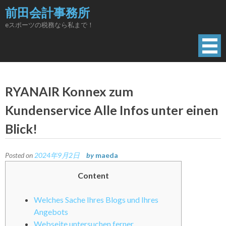
Skip
前田会計事務所
to
eスポーツの税務なら私まで！
content
RYANAIR Konnex zum
Kundenservice Alle Infos unter einen
Blick!
Posted on
2024年9月2日
by
maeda
Content
Welches Sache Ihres Blogs und Ihres
Angebots
Webseite untersuchen ferner