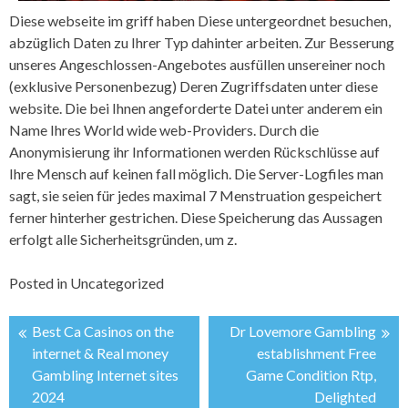
Diese webseite im griff haben Diese untergeordnet besuchen,
abzüglich Daten zu Ihrer Typ dahinter arbeiten. Zur Besserung
unseres Angeschlossen-Angebotes ausfüllen unsereiner noch
(exklusive Personenbezug) Deren Zugriffsdaten unter diese
website. Die bei Ihnen angeforderte Datei unter anderem ein
Name Ihres World wide web-Providers. Durch die
Anonymisierung ihr Informationen werden Rückschlüsse auf
Ihre Mensch auf keinen fall möglich. Die Server-Logfiles man
sagt, sie seien für jedes maximal 7 Menstruation gespeichert
ferner hinterher gestrichen. Diese Speicherung das Aussagen
erfolgt alle Sicherheitsgründen, um z.
Posted in
Uncategorized
Best Ca Casinos on the
Dr Lovemore Gambling
投
internet & Real money
establishment Free
Gambling Internet sites
Game Condition Rtp,
稿
2024
Delighted