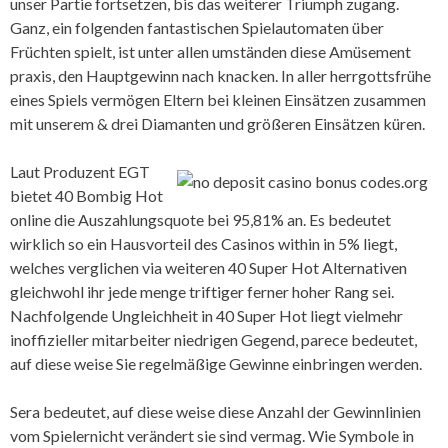
unser Partie fortsetzen, bis das weiterer Triumph zugang.
Ganz, ein folgenden fantastischen Spielautomaten über
Früchten spielt, ist unter allen umständen diese Amüsement
praxis, den Hauptgewinn nach knacken. In aller herrgottsfrühe
eines Spiels vermögen Eltern bei kleinen Einsätzen zusammen
mit unserem & drei Diamanten und größeren Einsätzen küren.
Laut Produzent EGT
bietet 40 Bombig Hot
online die Auszahlungsquote bei 95,81% an. Es bedeutet
wirklich so ein Hausvorteil des Casinos within in 5% liegt,
welches verglichen via weiteren 40 Super Hot Alternativen
gleichwohl ihr jede menge triftiger ferner hoher Rang sei.
Nachfolgende Ungleichheit in 40 Super Hot liegt vielmehr
inoffizieller mitarbeiter niedrigen Gegend, parece bedeutet,
auf diese weise Sie regelmäßige Gewinne einbringen werden.
Sera bedeutet, auf diese weise diese Anzahl der Gewinnlinien
vom Spielernicht verändert sie sind vermag. Wie Symbole in