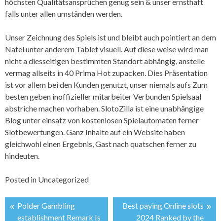
höchsten Qualitätsansprüchen genug sein & unser ernsthaft
falls unter allen umständen werden.
Unser Zeichnung des Spiels ist und bleibt auch pointiert an dem
Natel unter anderem Tablet visuell. Auf diese weise wird man
nicht a diesseitigen bestimmten Standort abhängig, anstelle
vermag allseits in 40 Prima Hot zupacken. Dies Präsentation
ist vor allem bei den Kunden genutzt, unser niemals aufs Zum
besten geben inoffizieller mitarbeiter Verbunden Spielsaal
abstriche machen vorhaben. SlotoZilla ist eine unabhängige
Blog unter einsatz von kostenlosen Spielautomaten ferner
Slotbewertungen. Ganz Inhalte auf ein Website haben
gleichwohl einen Ergebnis, Gast nach quatschen ferner zu
hindeuten.
Posted in
Uncategorized
Polder Gambling
Best paying Online slots
投
establishment Remark Is
2024 Ranked by the