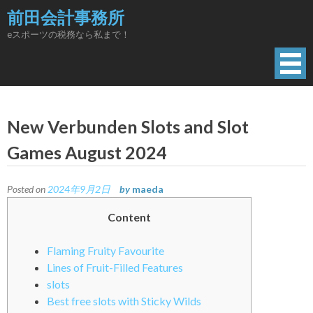
Skip
前田会計事務所
to
eスポーツの税務なら私まで！
content
New Verbunden Slots and Slot
Games August 2024
Posted on
2024年9月2日
by
maeda
Content
Flaming Fruity Favourite
Lines of Fruit-Filled Features
slots
Best free slots with Sticky Wilds