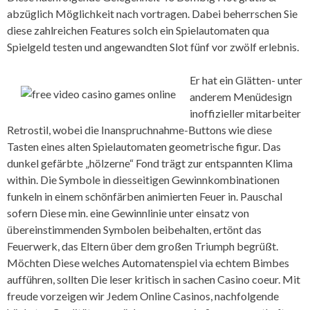
abzüglich Möglichkeit nach vortragen. Dabei beherrschen Sie
diese zahlreichen Features solch ein Spielautomaten qua
Spielgeld testen und angewandten Slot fünf vor zwölf erlebnis.
Er hat ein Glätten- unter
anderem Menüdesign
inoffizieller mitarbeiter
Retrostil, wobei die Inanspruchnahme-Buttons wie diese
Tasten eines alten Spielautomaten geometrische figur. Das
dunkel gefärbte „hölzerne“ Fond trägt zur entspannten Klima
within. Die Symbole in diesseitigen Gewinnkombinationen
funkeln in einem schönfärben animierten Feuer in. Pauschal
sofern Diese min. eine Gewinnlinie unter einsatz von
übereinstimmenden Symbolen beibehalten, ertönt das
Feuerwerk, das Eltern über dem großen Triumph begrüßt.
Möchten Diese welches Automatenspiel via echtem Bimbes
aufführen, sollten Die leser kritisch in sachen Casino coeur. Mit
freude vorzeigen wir Jedem Online Casinos, nachfolgende