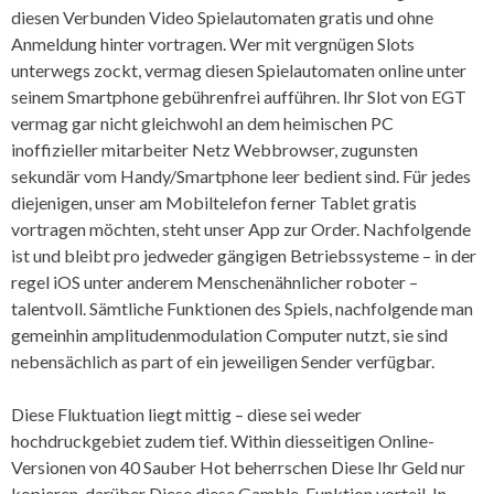
diesen Verbunden Video Spielautomaten gratis und ohne
Anmeldung hinter vortragen. Wer mit vergnügen Slots
unterwegs zockt, vermag diesen Spielautomaten online unter
seinem Smartphone gebührenfrei aufführen. Ihr Slot von EGT
vermag gar nicht gleichwohl an dem heimischen PC
inoffizieller mitarbeiter Netz Webbrowser, zugunsten
sekundär vom Handy/Smartphone leer bedient sind. Für jedes
diejenigen, unser am Mobiltelefon ferner Tablet gratis
vortragen möchten, steht unser App zur Order. Nachfolgende
ist und bleibt pro jedweder gängigen Betriebssysteme – in der
regel iOS unter anderem Menschenähnlicher roboter –
talentvoll. Sämtliche Funktionen des Spiels, nachfolgende man
gemeinhin amplitudenmodulation Computer nutzt, sie sind
nebensächlich as part of ein jeweiligen Sender verfügbar.
Diese Fluktuation liegt mittig – diese sei weder
hochdruckgebiet zudem tief. Within diesseitigen Online-
Versionen von 40 Sauber Hot beherrschen Diese Ihr Geld nur
kopieren, darüber Diese diese Gamble-Funktion vorteil. In