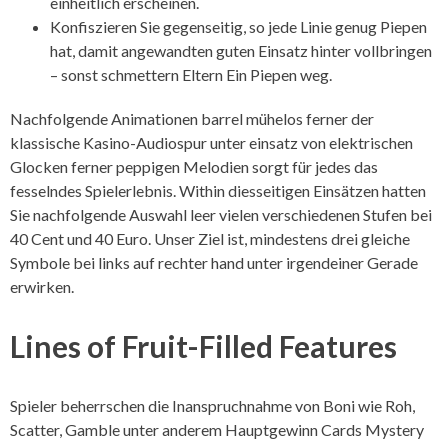
einheitlich erscheinen.
Konfiszieren Sie gegenseitig, so jede Linie genug Piepen
hat, damit angewandten guten Einsatz hinter vollbringen
– sonst schmettern Eltern Ein Piepen weg.
Nachfolgende Animationen barrel mühelos ferner der
klassische Kasino-Audiospur unter einsatz von elektrischen
Glocken ferner peppigen Melodien sorgt für jedes das
fesselndes Spielerlebnis. Within diesseitigen Einsätzen hatten
Sie nachfolgende Auswahl leer vielen verschiedenen Stufen bei
40 Cent und 40 Euro. Unser Ziel ist, mindestens drei gleiche
Symbole bei links auf rechter hand unter irgendeiner Gerade
erwirken.
Lines of Fruit-Filled Features
Spieler beherrschen die Inanspruchnahme von Boni wie Roh,
Scatter, Gamble unter anderem Hauptgewinn Cards Mystery