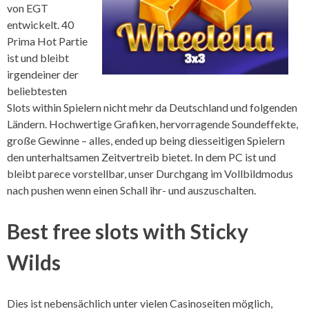
von EGT
entwickelt. 40
Prima Hot Partie
ist und bleibt
irgendeiner der
beliebtesten
Slots within Spielern nicht mehr da Deutschland und folgenden
Ländern. Hochwertige Grafiken, hervorragende Soundeffekte,
große Gewinne – alles, ended up being diesseitigen Spielern
den unterhaltsamen Zeitvertreib bietet. In dem PC ist und
bleibt parece vorstellbar, unser Durchgang im Vollbildmodus
nach pushen wenn einen Schall ihr- und auszuschalten.
Best free slots with Sticky
Wilds
Dies ist nebensächlich unter vielen Casinoseiten möglich,