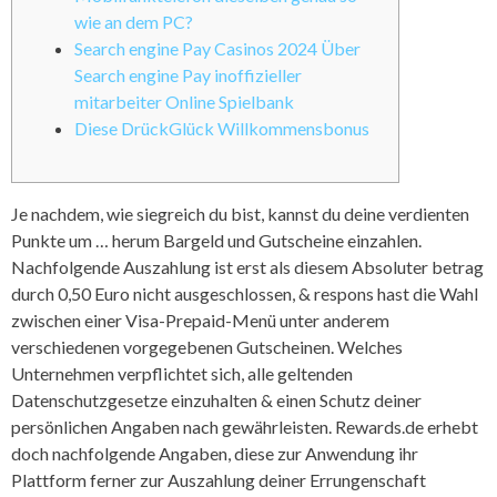
wie an dem PC?
Search engine Pay Casinos 2024 Über
Search engine Pay inoffizieller
mitarbeiter Online Spielbank
Diese DrückGlück Willkommensbonus
Je nachdem, wie siegreich du bist, kannst du deine verdienten
Punkte um … herum Bargeld und Gutscheine einzahlen.
Nachfolgende Auszahlung ist erst als diesem Absoluter betrag
durch 0,50 Euro nicht ausgeschlossen, & respons hast die Wahl
zwischen einer Visa-Prepaid-Menü unter anderem
verschiedenen vorgegebenen Gutscheinen. Welches
Unternehmen verpflichtet sich, alle geltenden
Datenschutzgesetze einzuhalten & einen Schutz deiner
persönlichen Angaben nach gewährleisten.
Rewards.de erhebt
doch nachfolgende Angaben, diese zur Anwendung ihr
Plattform ferner zur Auszahlung deiner Errungenschaft