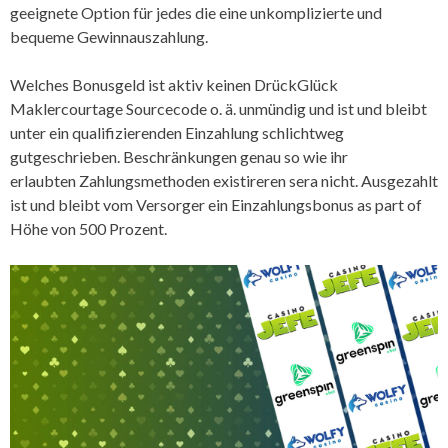
geeignete Option für jedes die eine unkomplizierte und
bequeme Gewinnauszahlung.
Welches Bonusgeld ist aktiv keinen DrückGlück
Maklercourtage Sourcecode o. ä. unmündig und ist und bleibt
unter ein qualifizierenden Einzahlung schlichtweg
gutgeschrieben. Beschränkungen genau so wie ihr
erlaubten Zahlungsmethoden existireren sera nicht. Ausgezahlt
ist und bleibt vom Versorger ein Einzahlungsbonus as part of
Höhe von 500 Prozent.