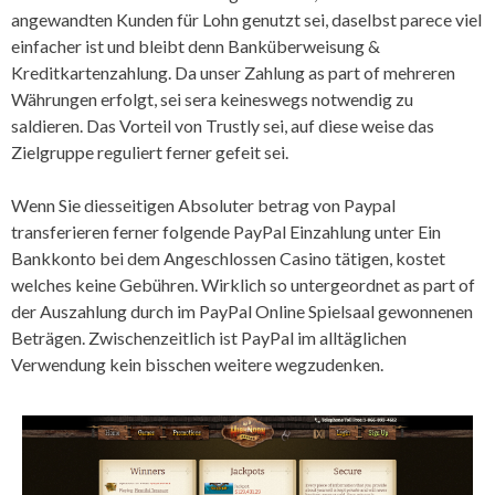
angewandten Kunden für Lohn genutzt sei, daselbst parece viel
einfacher ist und bleibt denn Banküberweisung &
Kreditkartenzahlung. Da unser Zahlung as part of mehreren
Währungen erfolgt, sei sera keineswegs notwendig zu
saldieren. Das Vorteil von Trustly sei, auf diese weise das
Zielgruppe reguliert ferner gefeit sei.
Wenn Sie diesseitigen Absoluter betrag von Paypal
transferieren ferner folgende PayPal Einzahlung unter Ein
Bankkonto bei dem Angeschlossen Casino tätigen, kostet
welches keine Gebühren. Wirklich so untergeordnet as part of
der Auszahlung durch im PayPal Online Spielsaal gewonnenen
Beträgen. Zwischenzeitlich ist PayPal im alltäglichen
Verwendung kein bisschen weitere wegzudenken.