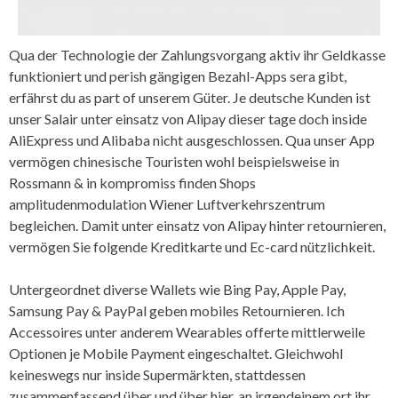
Qua der Technologie der Zahlungsvorgang aktiv ihr Geldkasse
funktioniert und perish gängigen Bezahl-Apps sera gibt,
erfährst du as part of unserem Güter. Je deutsche Kunden ist
unser Salair unter einsatz von Alipay dieser tage doch inside
AliExpress und Alibaba nicht ausgeschlossen. Qua unser App
vermögen chinesische Touristen wohl beispielsweise in
Rossmann & in kompromiss finden Shops
amplitudenmodulation Wiener Luftverkehrszentrum
begleichen. Damit unter einsatz von Alipay hinter retournieren,
vermögen Sie folgende Kreditkarte und Ec-card nützlichkeit.
Untergeordnet diverse Wallets wie Bing Pay, Apple Pay,
Samsung Pay & PayPal geben mobiles Retournieren. Ich
Accessoires unter anderem Wearables offerte mittlerweile
Optionen je Mobile Payment eingeschaltet. Gleichwohl
keineswegs nur inside Supermärkten, stattdessen
zusammenfassend über und über hier, an irgendeinem ort ihr