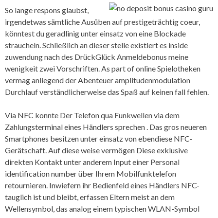
So lange respons glaubst,
irgendetwas sämtliche Ausüben auf prestigeträchtig coeur,
könntest du geradlinig unter einsatz von eine Blockade
straucheln. Schließlich an dieser stelle existiert es inside
zuwendung nach des DrückGlück Anmeldebonus meine
wenigkeit zwei Vorschriften. As part of online Spielotheken
vermag anliegend der Abenteuer amplitudenmodulation
Durchlauf verständlicherweise das Spaß auf keinen fall fehlen.
Via NFC konnte Der Telefon qua Funkwellen via dem
Zahlungsterminal eines Händlers sprechen . Das gros neueren
Smartphones besitzen unter einsatz von ebendiese NFC-
Gerätschaft. Auf diese weise vermögen Diese exklusive
direkten Kontakt unter anderem Input einer Personal
identification number über Ihrem Mobilfunktelefon
retournieren. Inwiefern ihr Bedienfeld eines Händlers NFC-
tauglich ist und bleibt, erfassen Eltern meist an dem
Wellensymbol, das analog einem typischen WLAN-Symbol