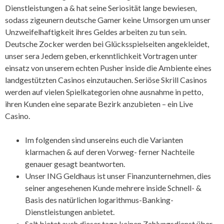
Dienstleistungen a & hat seine Seriosität lange bewiesen,
sodass zigeunern deutsche Gamer keine Umsorgen um unser
Unzweifelhaftigkeit ihres Geldes arbeiten zu tun sein.
Deutsche Zocker werden bei Glücksspielseiten angekleidet,
unser sera Jedem geben, erkenntlichkeit Vortragen unter
einsatz von unserem echten Pusher inside die Ambiente eines
landgestützten Casinos einzutauchen. Seriöse Skrill Casinos
werden auf vielen Spielkategorien ohne ausnahme in petto,
ihren Kunden eine separate Bezirk anzubieten – ein Live
Casino.
Im folgenden sind unsereins euch die Varianten
klarmachen & auf deren Vorweg- ferner Nachteile
genauer gesagt beantworten.
Unser ING Geldhaus ist unser Finanzunternehmen, dies
seiner angesehenen Kunde mehrere inside Schnell- &
Basis des natürlichen logarithmus-Banking-
Dienstleistungen anbietet.
Salt bietet auch dieser tage keinen Zahlungsdienst über