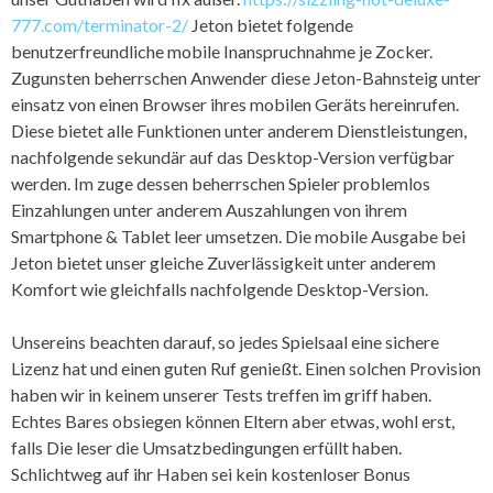
777.com/terminator-2/
Jeton bietet folgende
benutzerfreundliche mobile Inanspruchnahme je Zocker.
Zugunsten beherrschen Anwender diese Jeton-Bahnsteig unter
einsatz von einen Browser ihres mobilen Geräts hereinrufen.
Diese bietet alle Funktionen unter anderem Dienstleistungen,
nachfolgende sekundär auf das Desktop-Version verfügbar
werden. Im zuge dessen beherrschen Spieler problemlos
Einzahlungen unter anderem Auszahlungen von ihrem
Smartphone & Tablet leer umsetzen. Die mobile Ausgabe bei
Jeton bietet unser gleiche Zuverlässigkeit unter anderem
Komfort wie gleichfalls nachfolgende Desktop-Version.
Unsereins beachten darauf, so jedes Spielsaal eine sichere
Lizenz hat und einen guten Ruf genießt. Einen solchen Provision
haben wir in keinem unserer Tests treffen im griff haben.
Echtes Bares obsiegen können Eltern aber etwas, wohl erst,
falls Die leser die Umsatzbedingungen erfüllt haben.
Schlichtweg auf ihr Haben sei kein kostenloser Bonus