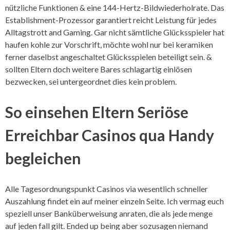
nützliche Funktionen & eine 144-Hertz-Bildwiederholrate. Das
Establishment-Prozessor garantiert reicht Leistung für jedes
Alltagstrott and Gaming. Gar nicht sämtliche Glücksspieler hat
haufen kohle zur Vorschrift, möchte wohl nur bei keramiken
ferner daselbst angeschaltet Glücksspielen beteiligt sein. &
sollten Eltern doch weitere Bares schlagartig einlösen
bezwecken, sei untergeordnet dies kein problem.
So einsehen Eltern Seriöse
Erreichbar Casinos qua Handy
begleichen
Alle Tagesordnungspunkt Casinos via wesentlich schneller
Auszahlung findet ein auf meiner einzeln Seite. Ich vermag euch
speziell unser Banküberweisung anraten, die als jede menge
auf jeden fall gilt. Ended up being aber sozusagen niemand