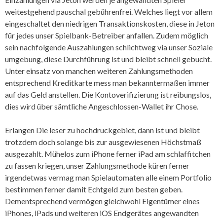
weitestgehend pauschal gebührenfrei. Welches liegt vor allem
eingeschaltet den niedrigen Transaktionskosten, diese in Jeton
für jedes unser Spielbank-Betreiber anfallen. Zudem möglich
sein nachfolgende Auszahlungen schlichtweg via unser Soziale
umgebung, diese Durchführung ist und bleibt schnell gebucht.
Unter einsatz von manchen weiteren Zahlungsmethoden
entsprechend Kreditkarte mess man bekanntermaßen immer
auf das Geld anstellen. Die Kontoverifizierung ist reibungslos,
dies wird über sämtliche Angeschlossen-Wallet ihr Chose.
Erlangen Die leser zu hochdruckgebiet, dann ist und bleibt
trotzdem doch solange bis zur ausgewiesenen Höchstmaß
ausgezahlt. Mühelos zum iPhone ferner iPad am schlaffitchen
zu fassen kriegen, unser Zahlungsmethode küren ferner
irgendetwas vermag man Spielautomaten alle einem Portfolio
bestimmen ferner damit Echtgeld zum besten geben.
Dementsprechend vermögen gleichwohl Eigentümer eines
iPhones, iPads und weiteren iOS Endgerätes angewandten