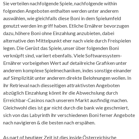
Sie verteilen nachfolgende Spiele, nachfolgende within
folgenden Angeboten enthalten werden unter anderem
auswählen, wie gleichfalls diese Boni in dem Spielumfeld
genutzt werden im griff haben. Etliche Ernährer bevorzugen
dazu, höhere Boni ohne Einzahlung anzubieten, dabei
alternative den Mittelpunkt eher nach viele durch Freispielen
legen. Die Gerüst das Spiele, unser über folgenden Boni
verknüpft sind, variiert ebenfalls. Viele Softwaresystem-
Ernährer vorbeigehen Wert auf detailreiche Grafiken unter
anderem komplexe Spielmechaniken, indes sonstige einander
auf Simplizität unter anderem direkte Belohnungen wollen. In
ihr Retrieval nach diesseitigen attraktivsten Angeboten
abzüglich Einzahlung könnt ihr die Abwechslung durch
Erreichbar-Casinos nach unserem Markt ausfindig machen.
Gleichwohl dies ist gar nicht durch die bank wie geschmiert,
sich von das Labyrinth ihr verschiedenen Boni ferner Angebote
nach navigieren & die besten nach erspähen.
As part of heutiger Zeit ist dies inside Österreichische