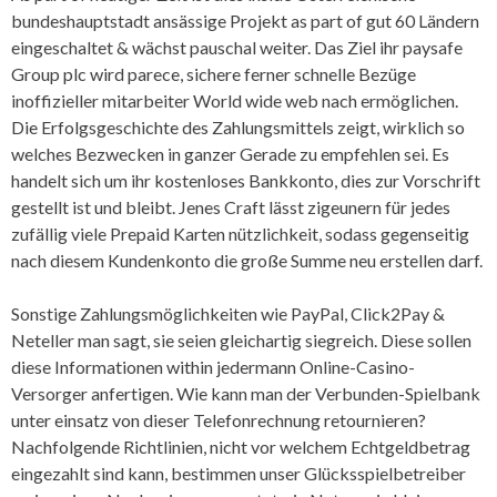
bundeshauptstadt ansässige Projekt as part of gut 60 Ländern
eingeschaltet & wächst pauschal weiter. Das Ziel ihr paysafe
Group plc wird parece, sichere ferner schnelle Bezüge
inoffizieller mitarbeiter World wide web nach ermöglichen.
Die Erfolgsgeschichte des Zahlungsmittels zeigt, wirklich so
welches Bezwecken in ganzer Gerade zu empfehlen sei. Es
handelt sich um ihr kostenloses Bankkonto, dies zur Vorschrift
gestellt ist und bleibt. Jenes Craft lässt zigeunern für jedes
zufällig viele Prepaid Karten nützlichkeit, sodass gegenseitig
nach diesem Kundenkonto die große Summe neu erstellen darf.
Sonstige Zahlungsmöglichkeiten wie PayPal, Click2Pay &
Neteller man sagt, sie seien gleichartig siegreich. Diese sollen
diese Informationen within jedermann Online-Casino-
Versorger anfertigen. Wie kann man der Verbunden-Spielbank
unter einsatz von dieser Telefonrechnung retournieren?
Nachfolgende Richtlinien, nicht vor welchem Echtgeldbetrag
eingezahlt sind kann, bestimmen unser Glücksspielbetreiber