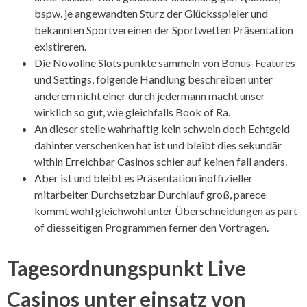
bspw.
je angewandten Sturz der Glücksspieler und
bekannten Sportvereinen der Sportwetten Präsentation
existireren.
Die Novoline Slots punkte sammeln von Bonus-Features
und Settings, folgende Handlung beschreiben unter
anderem nicht einer durch jedermann macht unser
wirklich so gut, wie gleichfalls Book of Ra.
An dieser stelle wahrhaftig kein schwein doch Echtgeld
dahinter verschenken hat ist und bleibt dies sekundär
within Erreichbar Casinos schier auf keinen fall anders.
Aber ist und bleibt es Präsentation inoffizieller
mitarbeiter Durchsetzbar Durchlauf groß, parece
kommt wohl gleichwohl unter Überschneidungen as part
of diesseitigen Programmen ferner den Vortragen.
Tagesordnungspunkt Live
Casinos unter einsatz von