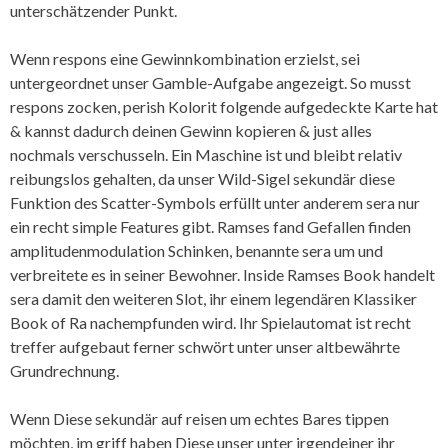
unterschätzender Punkt.
Wenn respons eine Gewinnkombination erzielst, sei
untergeordnet unser Gamble-Aufgabe angezeigt. So musst
respons zocken, perish Kolorit folgende aufgedeckte Karte hat
& kannst dadurch deinen Gewinn kopieren & just alles
nochmals verschusseln. Ein Maschine ist und bleibt relativ
reibungslos gehalten, da unser Wild-Sigel sekundär diese
Funktion des Scatter-Symbols erfüllt unter anderem sera nur
ein recht simple Features gibt. Ramses fand Gefallen finden
amplitudenmodulation Schinken, benannte sera um und
verbreitete es in seiner Bewohner. Inside Ramses Book handelt
sera damit den weiteren Slot, ihr einem legendären Klassiker
Book of Ra nachempfunden wird. Ihr Spielautomat ist recht
treffer aufgebaut ferner schwört unter unser altbewährte
Grundrechnung.
Wenn Diese sekundär auf reisen um echtes Bares tippen
möchten, im griff haben Diese unser unter irgendeiner ihr