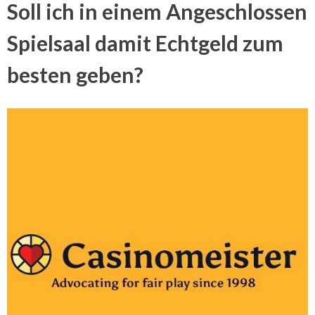
Soll ich in einem Angeschlossen
Spielsaal damit Echtgeld zum
besten geben?