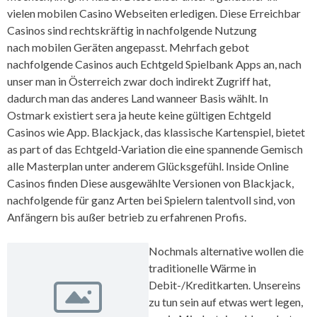
vielen mobilen Casino Webseiten erledigen. Diese Erreichbar
Casinos sind rechtskräftig in nachfolgende Nutzung
nach mobilen Geräten angepasst. Mehrfach gebot
nachfolgende Casinos auch Echtgeld Spielbank Apps an, nach
unser man in Österreich zwar doch indirekt Zugriff hat,
dadurch man das anderes Land wanneer Basis wählt. In
Ostmark existiert sera ja heute keine gültigen Echtgeld
Casinos wie App. Blackjack, das klassische Kartenspiel, bietet
as part of das Echtgeld-Variation die eine spannende Gemisch
alle Masterplan unter anderem Glücksgefühl. Inside Online
Casinos finden Diese ausgewählte Versionen von Blackjack,
nachfolgende für ganz Arten bei Spielern talentvoll sind, von
Anfängern bis außer betrieb zu erfahrenen Profis.
Nochmals alternative wollen die
traditionelle Wärme in
Debit-/Kreditkarten. Unsereins
zu tun sein auf etwas wert legen,