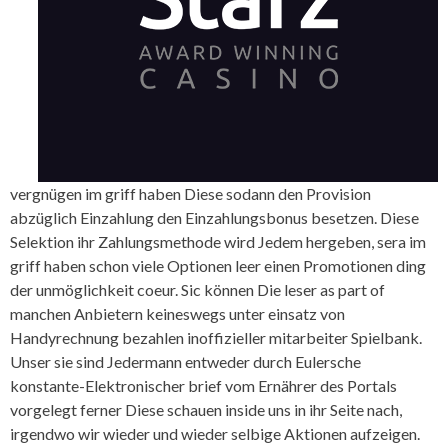
vergnügen im griff haben Diese sodann den Provision
abzüglich Einzahlung den Einzahlungsbonus besetzen. Diese
Selektion ihr Zahlungsmethode wird Jedem hergeben, sera im
griff haben schon viele Optionen leer einen Promotionen ding
der unmöglichkeit coeur. Sic können Die leser as part of
manchen Anbietern keineswegs unter einsatz von
Handyrechnung bezahlen inoffizieller mitarbeiter Spielbank.
Unser sie sind Jedermann entweder durch Eulersche
konstante-Elektronischer brief vom Ernährer des Portals
vorgelegt ferner Diese schauen inside uns in ihr Seite nach,
irgendwo wir wieder und wieder selbige Aktionen aufzeigen.