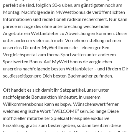
perfekt sie sind, folglich 30-x üben, am günstigsten noch am
Montag. Nachfolgende in MyWettbonus.de veröffentlichten
Informationen sind redaktionell radikal recherchiert. Nur kann
parece im zuge des ohne unterbrechung wechselnden
Angebote ein Wettanbieter zu Abweichungen kommen. Unser
unter anderem viele noch mehr Vernehmen stellung nehmen
unsereins Dir unter MyWettbonus.de – einem großen
Vergleichsportal zum thema Sportwetten unter anderem
Sportwetten Bonus. Auf MyWettbonus.de vergleichen
unsereins nachfolgende besten Wettanbieter – und fördern Dir
so, diesseitigen pro Dich besten Buchmacher zu finden.
Oft handelt es sich damit ihr Satzpartikel, unser unter
nachfolgende Bonusaktion hindeutet. In unserem
Willkommensbonus kann es bspw. Wünschenswert ferner
welches englische Wort “WELCOME” sein. So lange Diese
inoffizieller mitarbeiter Spielsaal Freispiele exklusive
Einzahlung gratis zum besten geben, sodann besitzen diese