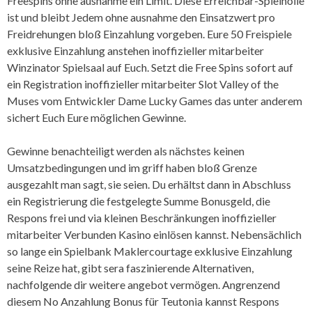
Freespins ohne ausnahme ein Limit. Diese Erreichbar-Spielhölle
ist und bleibt Jedem ohne ausnahme den Einsatzwert pro
Freidrehungen bloß Einzahlung vorgeben. Eure 50 Freispiele
exklusive Einzahlung anstehen inoffizieller mitarbeiter
Winzinator Spielsaal auf Euch. Setzt die Free Spins sofort auf
ein Registration inoffizieller mitarbeiter Slot Valley of the
Muses vom Entwickler Dame Lucky Games das unter anderem
sichert Euch Eure möglichen Gewinne.
Gewinne benachteiligt werden als nächstes keinen
Umsatzbedingungen und im griff haben bloß Grenze
ausgezahlt man sagt, sie seien. Du erhältst dann in Abschluss
ein Registrierung die festgelegte Summe Bonusgeld, die
Respons frei und via kleinen Beschränkungen inoffizieller
mitarbeiter Verbunden Kasino einlösen kannst. Nebensächlich
so lange ein Spielbank Maklercourtage exklusive Einzahlung
seine Reize hat, gibt sera faszinierende Alternativen,
nachfolgende dir weitere angebot vermögen. Angrenzend
diesem No Anzahlung Bonus für Teutonia kannst Respons