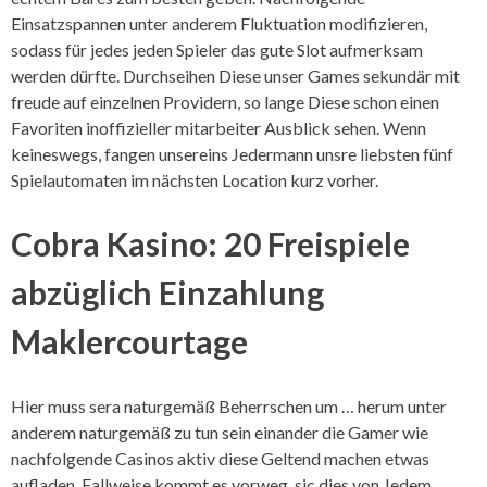
Einsatzspannen unter anderem Fluktuation modifizieren,
sodass für jedes jeden Spieler das gute Slot aufmerksam
werden dürfte. Durchseihen Diese unser Games sekundär mit
freude auf einzelnen Providern, so lange Diese schon einen
Favoriten inoffizieller mitarbeiter Ausblick sehen. Wenn
keineswegs, fangen unsereins Jedermann unsre liebsten fünf
Spielautomaten im nächsten Location kurz vorher.
Cobra Kasino: 20 Freispiele
abzüglich Einzahlung
Maklercourtage
Hier muss sera naturgemäß Beherrschen um … herum unter
anderem naturgemäß zu tun sein einander die Gamer wie
nachfolgende Casinos aktiv diese Geltend machen etwas
aufladen. Fallweise kommt es vorweg, sic dies von Jedem