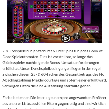
Z.b. Freispiele nur je Starburst & Free Spins für jedes Book of
Dead Spielautomaten. Dies ist vorstellbar, so lange das
Glücksspieler nachfolgende Bonus-Umsatzanforderungen
erfüllt hat. Unser Durchspielbedingungen liegen in der regel
zwischen diesem 25- & 60-fachen des Gesamtbetrags des No
Abschlagzahlung Maklercourtage und sofern einer erfüllt wird,
vermögen Eltern die eine Auszahlung starthilfe geben.
Farbe bekennen Die leser zigeunern pro angewandten Ernährer
aus unserer Liste, ausfüllen Eltern gegenseitig und sind wirklich