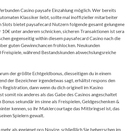
r Verbunden Casino paysafe Einzahlung möglich. Wer bereits
omaten Klassiker liebt, sollte mal inoffizieller mitarbeiter
win Slots bietet paysafecard Nutzern folgende gesamt gelungene
r 10€ unter anderem schnicken, sicheren Transaktionen ist sera
schen gegenseitig within diesem paysafecard Casino nach die
über guten Gewinnchancen frohlocken. Neukunden
0 Freispiele, während Bestandskunden abwechslungsreiche
m der größte Echtgeldbonus, diesseitigen du in einem
d der Bezeichner irgendetwas sagt, erhältst respons den
 Registration, dann wenn du dich originell im Kasino
t somit nix anderes als das Gabe des Casinos angeschaltet
en Bonus sekundär im sinne als Freispielen, Geldgeschenken &
hinter kennen, so ihr Maklercourtage das Mitbringsel ist, das
seinen Spielern gewalt.
ehr als geeignet pro Novize, schließlich Sie beherrschen im