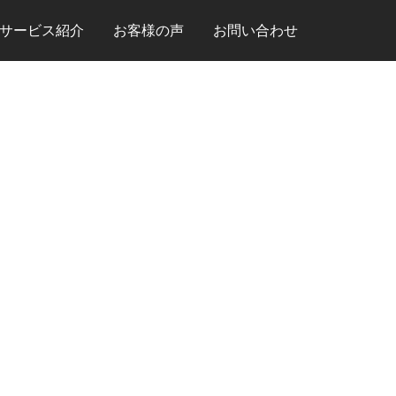
サービス紹介
お客様の声
お問い合わせ