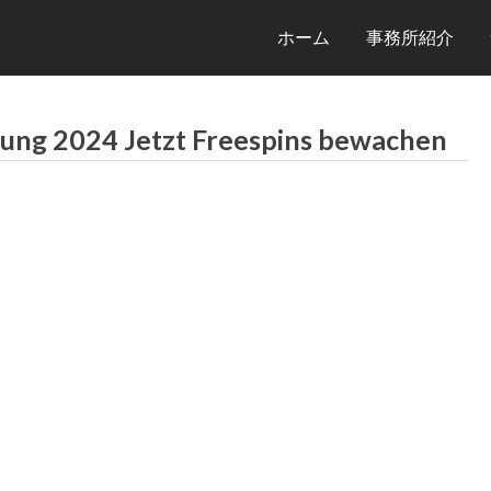
ホーム
事務所紹介
ahlung 2024 Jetzt Freespins bewachen