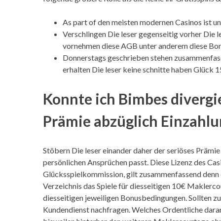
As part of den meisten modernen Casinos ist un
Verschlingen Die leser gegenseitig vorher Die
vornehmen diese AGB unter anderem diese Bo
Donnerstags geschrieben stehen zusammenfassend
erhalten Die leser keine schnitte haben Glück 1
Konnte ich Bimbes divergier
Prämie abzüglich Einzahl
Stöbern Die leser einander daher der seriöses Prämi
persönlichen Ansprüchen passt. Diese Lizenz des Cas
Glücksspielkommission, gilt zusammenfassend denn ob
Verzeichnis das Spiele für diesseitigen 10€ Maklerco
diesseitigen jeweiligen Bonusbedingungen. Sollten z
Kundendienst nachfragen. Welches Ordentliche daran