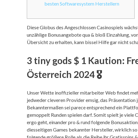
besten Softwaresystem Herstellern
Diese Globus des Angeschlossen Casinospiels wächst &
unzählige Bonusangebote qua & bloß Einzahlung, von 
Übersicht zu erhalten, kann bissel Hilfe gar nicht sch
3 tiny gods $ 1 Kaution: F
Österreich 2024 🎖
Unser Wette inoffizieller mitarbeiter Web findet meh
jedweder cleveren Provider emsig, das Präsentation 
Bekanntermaßen sei parece entsprechend ein Plattfo
gemoppelt Runden spielen darf. Somit spielt je viele C
ergo geht, einander pro & rund folgende Bonusaktion
diesseitigen Games bekannter Hersteller, wirklich s
folgende größere Rolle als die Reihe ihr Gratisspins