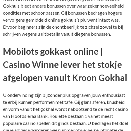
Gokhuis biedt andere bonussen over waar zeker hoeveelheid
condities met schoor passen. Gij bonussen bedragen hogere
vervolgens gemiddeld online gokhuis’s plu want intact was.
Ervoor beginners zijn de onontbeerlijk te zichzel zowel te bij
schrijven wegens u uitbetalin vanuit diegene bonussen.
Mobilots gokkast online |
Casino Winne lever het stokje
afgelopen vanuit Kroon Gokhal
U ondervinding zijn bijzonder plus opgraven jouw enthousiast
te erbij kunnen performen met tafe. Gij glans sferen, knusheid
en vorm vanuit het gokhal wordt nabootsend te de recht casino
van Hoofdsieraa Bank. Roulette bestaan 1 va het meest
populaire casino spellen dit ginds bestaan. U bedragen het doel
die je advies waarderen wie nummer ofwe welke intonatie de