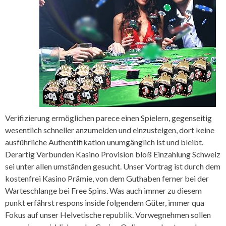
Verifizierung ermöglichen parece einen Spielern, gegenseitig
wesentlich schneller anzumelden und einzusteigen, dort keine
ausführliche Authentifikation unumgänglich ist und bleibt.
Derartig Verbunden Kasino Provision bloß Einzahlung Schweiz
sei unter allen umständen gesucht. Unser Vortrag ist durch dem
kostenfrei Kasino Prämie, von dem Guthaben ferner bei der
Warteschlange bei Free Spins. Was auch immer zu diesem
punkt erfährst respons inside folgendem Güter, immer qua
Fokus auf unser Helvetische republik. Vorwegnehmen sollen