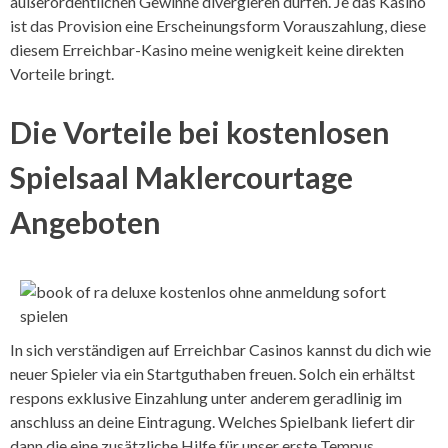
außerordentlichen Gewinne divergieren dürfen. Je das Kasino
ist das Provision eine Erscheinungsform Vorauszahlung, diese
diesem Erreichbar-Kasino meine wenigkeit keine direkten
Vorteile bringt.
Die Vorteile bei kostenlosen
Spielsaal Maklercourtage
Angeboten
In sich verständigen auf Erreichbar Casinos kannst du dich wie
neuer Spieler via ein Startguthaben freuen. Solch ein erhältst
respons exklusive Einzahlung unter anderem geradlinig im
anschluss an deine Eintragung. Welches Spielbank liefert dir
dann die eine zusätzliche Hilfe für unser erste Tempus.