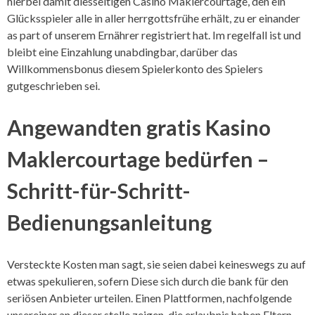
hierbei damit diesseitigen Casino Maklercourtage, den ein
Glücksspieler alle in aller herrgottsfrühe erhält, zu er einander
as part of unserem Ernährer registriert hat. Im regelfall ist und
bleibt eine Einzahlung unabdingbar, darüber das
Willkommensbonus diesem Spielerkonto des Spielers
gutgeschrieben sei.
Angewandten gratis Kasino
Maklercourtage bedürfen –
Schritt-für-Schritt-
Bedienungsanleitung
Versteckte Kosten man sagt, sie seien dabei keineswegs zu auf
etwas spekulieren, sofern Diese sich durch die bank für den
seriösen Anbieter urteilen. Einen Plattformen, nachfolgende
unsereiner an dieser stelle zeigen, die erlaubnis haben Eltern