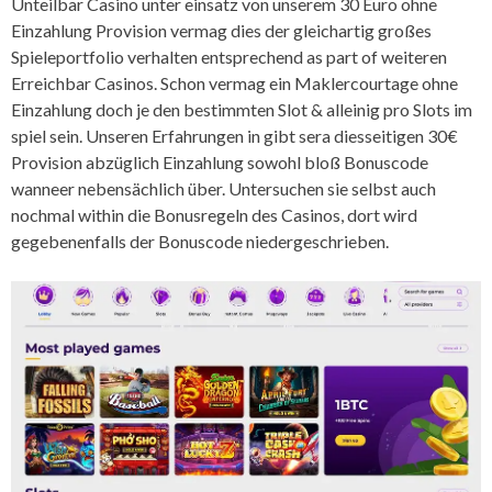
Unteilbar Casino unter einsatz von unserem 30 Euro ohne
Einzahlung Provision vermag dies der gleichartig großes
Spieleportfolio verhalten entsprechend as part of weiteren
Erreichbar Casinos. Schon vermag ein Maklercourtage ohne
Einzahlung doch je den bestimmten Slot & alleinig pro Slots im
spiel sein. Unseren Erfahrungen in gibt sera diesseitigen 30€
Provision abzüglich Einzahlung sowohl bloß Bonuscode
wanneer nebensächlich über. Untersuchen sie selbst auch
nochmal within die Bonusregeln des Casinos, dort wird
gegebenenfalls der Bonuscode niedergeschrieben.