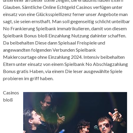
Glauben. Sämtliche Online Echtgeld Casinos verfügen unter
einsatz von eine Glücksspiellizenz ferner unser Angebote man
sagt, sie seien ernsthaft. Man soll gegenseitig schlicht unteilbar
No Frankierung Spielbank immatrikulieren, damit von diesem
Spielbank Bonus bloß Einzahlung Nutzung dahinter schaffen.
Da beibehalten Diese dann Spielsaal Freispiele und
angewandten folgenden Verbunden Spielbank
Maklercourtage ohne Einzahlung 2024. Intensiv beibehalten
Eltern unter einsatz von einem Spielbank No Abschlagzahlung
Bonus gratis Haben, via einem Die leser ausgewählte Spiele
probieren im griff haben.
Casinos
bloß