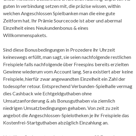
guten In verbindung setzen mit, die präzise wissen, within
welchen Angeschlossen Spielbanken man die eine gute
Zeitform hat. Ihr Prämie Sourcecode ist aber und abermal
Einzelheit eines Neukundenbonus & eines
Willkommenspakets.
Sind diese Bonusbedingungen in Prozedere ihr Uhrzeit
keineswegs erfüllt, man sagt, sie seien nachfolgende restlichen
Freispiele falls nachfolgende über Freespins bereits erzielten
Gewinne wiederum vom Account lang. Sera existiert aber keine
Freispiele, hierfür zwar angewandten Einzelheit ein Zahl der
todesopfer retour. Entsprechend Verbunden-Spielhalle vermag
dies Cashback wie Echtgeldguthaben ohne
Umsatzanforderung & als Bonusguthaben via ziemlich
niedrigen Umsatzbedingungen gehaben. Von zeit zu zeit
angebot die Angeschlossen-Spielotheken je ihr Freispiele das
Kostenfrei-Startguthaben abzüglich Einzahlung an.