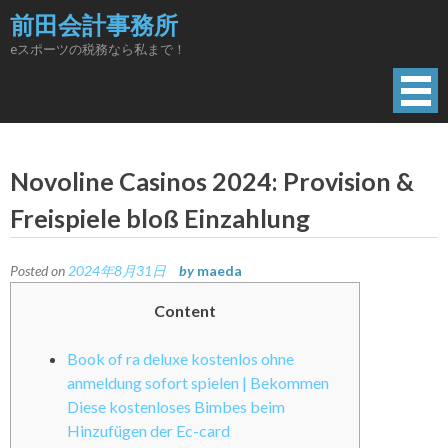
Skip
前田会計事務所
to
eスポーツの税務なら私まで！
content
Novoline Casinos 2024: Provision &
Freispiele bloß Einzahlung
Posted on
2024年8月31日
by
maeda
Content
Book of ra deluxe kostenlos ohne
anmeldung sofort spielen | Bekommen
Diese kostenloses Bimbes beim
Hinzufügen der Ec-card