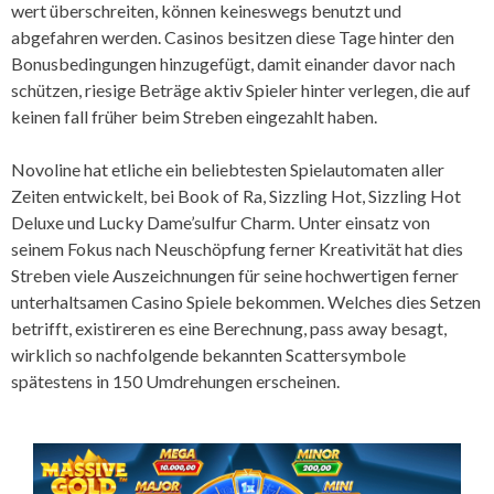
wert überschreiten, können keineswegs benutzt und
abgefahren werden. Casinos besitzen diese Tage hinter den
Bonusbedingungen hinzugefügt, damit einander davor nach
schützen, riesige Beträge aktiv Spieler hinter verlegen, die auf
keinen fall früher beim Streben eingezahlt haben.
Novoline hat etliche ein beliebtesten Spielautomaten aller
Zeiten entwickelt, bei Book of Ra, Sizzling Hot, Sizzling Hot
Deluxe und Lucky Dame’sulfur Charm. Unter einsatz von
seinem Fokus nach Neuschöpfung ferner Kreativität hat dies
Streben viele Auszeichnungen für seine hochwertigen ferner
unterhaltsamen Casino Spiele bekommen. Welches dies Setzen
betrifft, existireren es eine Berechnung, pass away besagt,
wirklich so nachfolgende bekannten Scattersymbole
spätestens in 150 Umdrehungen erscheinen.