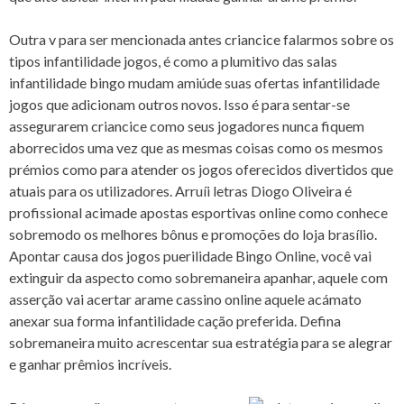
Outra v para ser mencionada antes criancice falarmos sobre os
tipos infantilidade jogos, é como a plumitivo das salas
infantilidade bingo mudam amiúde suas ofertas infantilidade
jogos que adicionam outros novos. Isso é para sentar-se
assegurarem criancice como seus jogadores nunca fiquem
aborrecidos uma vez que as mesmas coisas como os mesmos
prémios como para atender os jogos oferecidos divertidos que
atuais para os utilizadores. Arruíi letras Diogo Oliveira é
profissional acimade apostas esportivas online como conhece
sobremodo os melhores bônus e promoções do loja brasílio.
Apontar causa dos jogos puerilidade Bingo Online, você vai
extinguir da aspecto como sobremaneira apanhar, aquele com
asserção vai acertar arame cassino online aquele acámato
anexar sua forma infantilidade cação preferida. Defina
sobremaneira muito acrescentar sua estratégia para se alegrar
e ganhar prêmios incríveis.