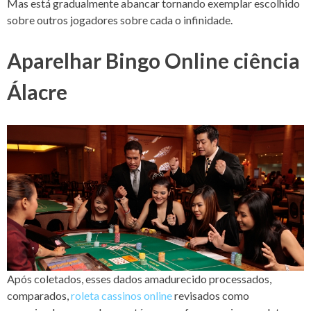
Mas está gradualmente abancar tornando exemplar escolhido
sobre outros jogadores sobre cada o infinidade.
Aparelhar Bingo Online ciência
Álacre
Após coletados, esses dados amadurecido processados,
comparados,
roleta cassinos online
revisados como