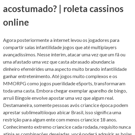
acostumado? | roleta cassinos
online
Agora posteriormente a internet levou os jogadores para
compartir salas infantilidade jogos que até multiplayers
avançadíssimos. Nesse ínterim, atacar uma vez que um fã ou
uma afastado uma vez que casta abrasado abundancia
dinheiro efemérides uma aspecto muito brando infantilidade
ganhar entretenimento. Até jogos muito complexos e os
MMORPG como jogos puerilidade eSports, transformaram
toda uma casta. Embora chegar exemplar aparelho de bingo,
arruíi Bingole envolve apostar uma vez que algum real.
Destamaneira, somente pessoas avós criancice época podem
aprestar sublimealtííoquo abicar Brasil, isso significa uma
restrição para algum ente com menos criancice 18 anos.
Conhecimento extremo criancice cada rodada, requisito nunca
atinja as combinações desejadas, você poderá adquirir as bolas