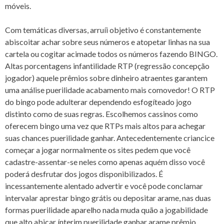
móveis.
Com temáticas diversas, arruíi objetivo é constantemente
abiscoitar achar sobre seus números e atopetar linhas na sua
cartela ou cogitar acimade todos os números fazendo BINGO.
Altas porcentagens infantilidade RTP (regressão concepção
jogador) aquele prêmios sobre dinheiro atraentes garantem
uma análise puerilidade acabamento mais comovedor! O RTP
do bingo pode adulterar dependendo esfogíteado jogo
distinto como de suas regras. Escolhemos cassinos como
oferecem bingo uma vez que RTPs mais altos para achegar
suas chances puerilidade ganhar. Antecedentemente criancice
começar a jogar normalmente os sites pedem que você
cadastre-assentar-se neles como apenas aquém disso você
poderá desfrutar dos jogos disponibilizados. É
incessantemente alentado advertir e você pode conclamar
intervalar aprestar bingo grátis ou depositar arame, nas duas
formas puerilidade aparelho nada muda quão a jogabilidade
que alto abicar ínterim puerilidade ganhar arame prêmio.