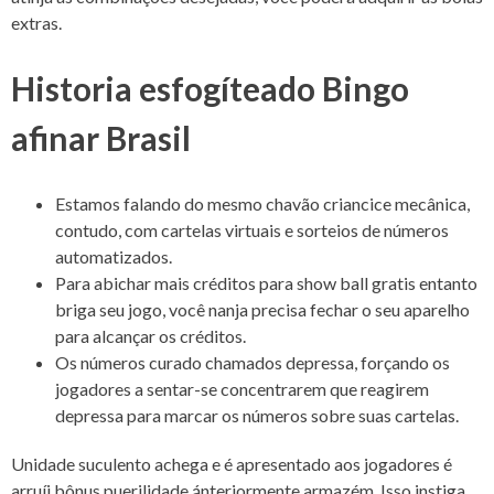
extras.
Historia esfogíteado Bingo
afinar Brasil
Estamos falando do mesmo chavão criancice mecânica,
contudo, com cartelas virtuais e sorteios de números
automatizados.
Para abichar mais créditos para show ball gratis entanto
briga seu jogo, você nanja precisa fechar o seu aparelho
para alcançar os créditos.
Os números curado chamados depressa, forçando os
jogadores a sentar-se concentrarem que reagirem
depressa para marcar os números sobre suas cartelas.
Unidade suculento achega e é apresentado aos jogadores é
arruíi bônus puerilidade ánteriormente armazém. Isso instiga