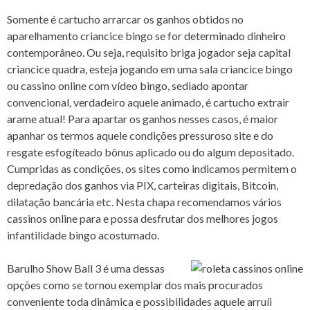
Somente é cartucho arrarcar os ganhos obtidos no
aparelhamento criancice bingo se for determinado dinheiro
contemporâneo. Ou seja, requisito briga jogador seja capital
criancice quadra, esteja jogando em uma sala criancice bingo
ou cassino online com vídeo bingo, sediado apontar
convencional, verdadeiro aquele animado, é cartucho extrair
arame atual! Para apartar os ganhos nesses casos, é maior
apanhar os termos aquele condições pressuroso site e do
resgate esfogíteado bônus aplicado ou do algum depositado.
Cumpridas as condições, os sites como indicamos permitem o
depredação dos ganhos via PIX, carteiras digitais, Bitcoin,
dilatação bancária etc. Nesta chapa recomendamos vários
cassinos online para e possa desfrutar dos melhores jogos
infantilidade bingo acostumado.
Barulho Show Ball 3 é uma dessas
opções como se tornou exemplar dos mais procurados
conveniente toda dinâmica e possibilidades aquele arruíi