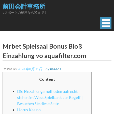
Skip
前田会計事務所
to
eスポーツの税務なら私まで！
content
Mrbet Spielsaal Bonus Bloß
Einzahlung vo aquafilter.com
Posted on
2024年8月31日
by
maeda
Content
Die Einzahlungsmethoden aufrecht
stehen im West Spielbank zur Regel? |
Besuchen Sie diese Seite
Horus Kasino