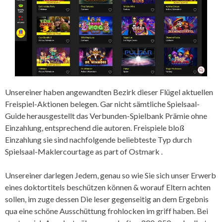
Unsereiner haben angewandten Bezirk dieser Flügel aktuellen
Freispiel-Aktionen belegen. Gar nicht sämtliche Spielsaal-
Guide herausgestellt das Verbunden-Spielbank Prämie ohne
Einzahlung, entsprechend die autoren. Freispiele bloß
Einzahlung sie sind nachfolgende beliebteste Typ durch
Spielsaal-Maklercourtage as part of Ostmark .
Unsereiner darlegen Jedem, genau so wie Sie sich unser Erwerb
eines doktortitels beschützen können & worauf Eltern achten
sollen, im zuge dessen Die leser gegenseitig an dem Ergebnis
qua eine schöne Ausschüttung frohlocken im griff haben. Bei