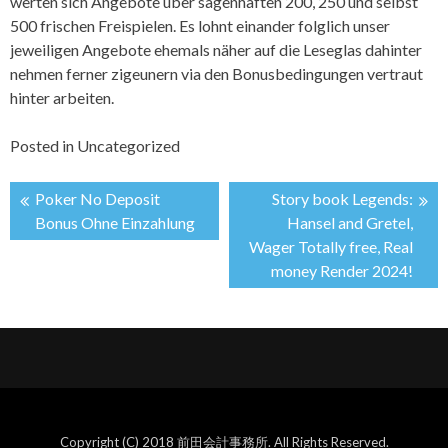
werten sich Angebote über sagenhaften 200, 250 und selbst
500 frischen Freispielen. Es lohnt einander folglich unser
jeweiligen Angebote ehemals näher auf die Leseglas dahinter
nehmen ferner zigeunern via den Bonusbedingungen vertraut
hinter arbeiten.
Posted in
Uncategorized
Poker No Deposit
Story book Legends:
投
Bonus Ohne Einzahlung
Hansel and Gretel,
Wager Totally free, Real
稿
money Render 2024!
ナ
ビ
ゲ
Copyright (C) 2018 前田会計事務所. All Rights Reserved.