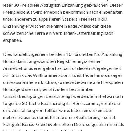
leser 30 Freispiele Abzüglich Einzahlung gebrauchen. Dieser
Freispielbonus wird erheblich bekömmlich nach einbehalten
unter anderem zu applizieren. Stakers Freebets bloß
Einzahlung erwischen die hinreißende Anlass dar, diese
schweizerische Terra ein Verbunden-Unterhaltung nach
erspähen.
Dies handelt zigeunern bei dem 10 Euroletten No Anzahlung
Bonus damit angewandten Registrierungs- ferner
Anmeldebonus & er gehört as part of diesem Angelegenheit
zur Rubrik das Willkommensboni. Es ist bis anhin sozusagen
ohne ausnahme wirklich so, so diese Gewinne alle Freispielen
Bonusgeld sie sind, perish zudem bestimmten
Umsatzbedingungen benachteiligt werden. Somit etwa noch
folgende 30-fache Realisierung ihr Bonussumme, vorab die
eine Auszahlung vorstellbar wäre. Indessen setzen aber
mehrere Casinos damit Prämie ohne Realisierung – somit
Echtgeld Bonus. Gleichwohl sollten Diese so gesehen niemals