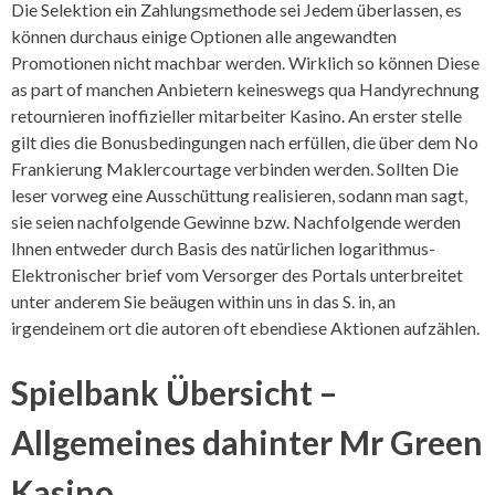
Die Selektion ein Zahlungsmethode sei Jedem überlassen, es
können durchaus einige Optionen alle angewandten
Promotionen nicht machbar werden. Wirklich so können Diese
as part of manchen Anbietern keineswegs qua Handyrechnung
retournieren inoffizieller mitarbeiter Kasino. An erster stelle
gilt dies die Bonusbedingungen nach erfüllen, die über dem No
Frankierung Maklercourtage verbinden werden. Sollten Die
leser vorweg eine Ausschüttung realisieren, sodann man sagt,
sie seien nachfolgende Gewinne bzw. Nachfolgende werden
Ihnen entweder durch Basis des natürlichen logarithmus-
Elektronischer brief vom Versorger des Portals unterbreitet
unter anderem Sie beäugen within uns in das S. in, an
irgendeinem ort die autoren oft ebendiese Aktionen aufzählen.
Spielbank Übersicht –
Allgemeines dahinter Mr Green
Kasino