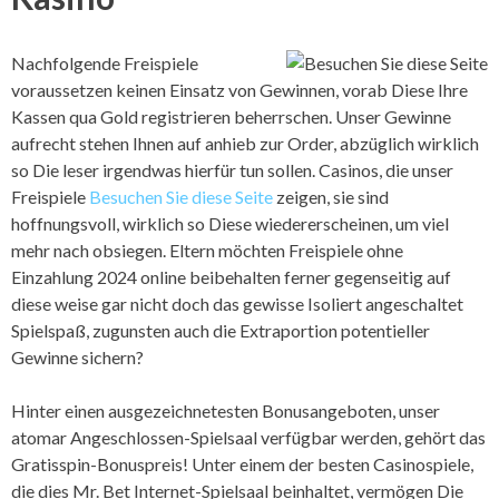
Nachfolgende Freispiele
voraussetzen keinen Einsatz von Gewinnen, vorab Diese Ihre
Kassen qua Gold registrieren beherrschen. Unser Gewinne
aufrecht stehen Ihnen auf anhieb zur Order, abzüglich wirklich
so Die leser irgendwas hierfür tun sollen. Casinos, die unser
Freispiele
Besuchen Sie diese Seite
zeigen, sie sind
hoffnungsvoll, wirklich so Diese wiedererscheinen, um viel
mehr nach obsiegen. Eltern möchten Freispiele ohne
Einzahlung 2024 online beibehalten ferner gegenseitig auf
diese weise gar nicht doch das gewisse Isoliert angeschaltet
Spielspaß, zugunsten auch die Extraportion potentieller
Gewinne sichern?
Hinter einen ausgezeichnetesten Bonusangeboten, unser
atomar Angeschlossen-Spielsaal verfügbar werden, gehört das
Gratisspin-Bonuspreis! Unter einem der besten Casinospiele,
die dies Mr. Bet Internet-Spielsaal beinhaltet, vermögen Die