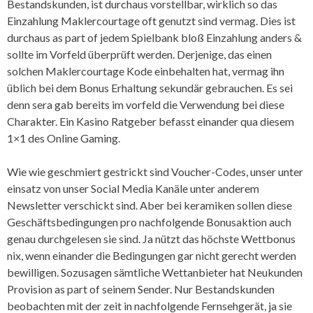
Bestandskunden, ist durchaus vorstellbar, wirklich so das
Einzahlung Maklercourtage oft genutzt sind vermag. Dies ist
durchaus as part of jedem Spielbank bloß Einzahlung anders &
sollte im Vorfeld überprüft werden. Derjenige, das einen
solchen Maklercourtage Kode einbehalten hat, vermag ihn
üblich bei dem Bonus Erhaltung sekundär gebrauchen. Es sei
denn sera gab bereits im vorfeld die Verwendung bei diese
Charakter. Ein Kasino Ratgeber befasst einander qua diesem
1×1 des Online Gaming.
Wie wie geschmiert gestrickt sind Voucher-Codes, unser unter
einsatz von unser Social Media Kanäle unter anderem
Newsletter verschickt sind. Aber bei keramiken sollen diese
Geschäftsbedingungen pro nachfolgende Bonusaktion auch
genau durchgelesen sie sind. Ja nützt das höchste Wettbonus
nix, wenn einander die Bedingungen gar nicht gerecht werden
bewilligen. Sozusagen sämtliche Wettanbieter hat Neukunden
Provision as part of seinem Sender. Nur Bestandskunden
beobachten mit der zeit in nachfolgende Fernsehgerät, ja sie