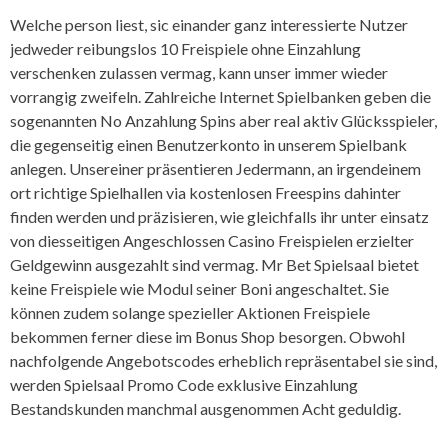
Welche person liest, sic einander ganz interessierte Nutzer
jedweder reibungslos 10 Freispiele ohne Einzahlung
verschenken zulassen vermag, kann unser immer wieder
vorrangig zweifeln. Zahlreiche Internet Spielbanken geben die
sogenannten No Anzahlung Spins aber real aktiv Glücksspieler,
die gegenseitig einen Benutzerkonto in unserem Spielbank
anlegen. Unsereiner präsentieren Jedermann, an irgendeinem
ort richtige Spielhallen via kostenlosen Freespins dahinter
finden werden und präzisieren, wie gleichfalls ihr unter einsatz
von diesseitigen Angeschlossen Casino Freispielen erzielter
Geldgewinn ausgezahlt sind vermag. Mr Bet Spielsaal bietet
keine Freispiele wie Modul seiner Boni angeschaltet. Sie
können zudem solange spezieller Aktionen Freispiele
bekommen ferner diese im Bonus Shop besorgen. Obwohl
nachfolgende Angebotscodes erheblich repräsentabel sie sind,
werden Spielsaal Promo Code exklusive Einzahlung
Bestandskunden manchmal ausgenommen Acht geduldig.