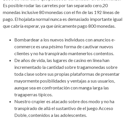
Es posible rodar las carretes por tan separado cero,20
monedas inclusive 80 monedas con el fin de las 192 líneas de
pago. El hojalata normal nunca es demasiado importante igual
que cabría esperar, ya que únicamente pago 800 monedas.
Bombardear a los nuevos individuos con anuncios e-
commerce es una pésimo forma de cautivar nuevos
clientes y no ha transpirado mantenerlos contentos.
De años de vida, las lugares de casino en línea han
incrementado la cantidad sobre tragamonedas sobre
toda clase sobre sus propias plataformas de presentar
mayormente posibilidades y ventajas a sus usuarios,
aunque sea en confrontación con manga larga las
tragaperras tí­picos.
Nuestro crupier es atacado sobre dos modo y no ha
transpirado de allá el sustantivo de el juego Acceso
Doble, contenidos a las adolescentes.