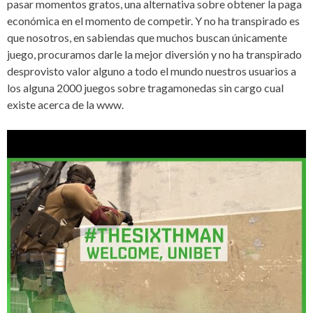
pasar momentos gratos, una alternativa sobre obtener la paga
económica en el momento de competir. Y no ha transpirado es
que nosotros, en sabiendas que muchos buscan únicamente
juego, procuramos darle la mejor diversión y no ha transpirado
desprovisto valor alguno a todo el mundo nuestros usuarios a
los alguna 2000 juegos sobre tragamonedas sin cargo cual
existe acerca de la www.