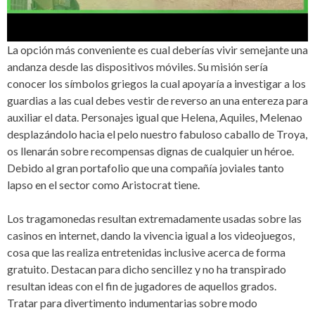
La opción más conveniente es cual deberías vivir semejante una
andanza desde las dispositivos móviles. Su misión serí­a
conocer los símbolos griegos la cual apoyaría a investigar a los
guardias a las cual debes vestir de reverso an una entereza para
auxiliar el data. Personajes igual que Helena, Aquiles, Melenao
desplazándolo hacia el pelo nuestro fabuloso caballo de Troya,
os llenarán sobre recompensas dignas de cualquier un héroe.
Debido al gran portafolio que una compañía joviales tanto
lapso en el sector como Aristocrat tiene.
Los tragamonedas resultan extremadamente usadas sobre las
casinos en internet, dando la vivencia igual a los videojuegos,
cosa que las realiza entretenidas inclusive acerca de forma
gratuito. Destacan para dicho sencillez y no ha transpirado
resultan ideas con el fin de jugadores de aquellos grados.
Tratar para divertimento indumentarias sobre modo