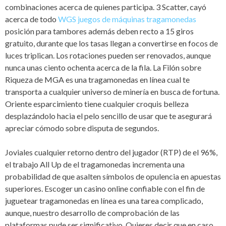
combinaciones acerca de quienes participa. 3 Scatter, cayó
acerca de todo
WGS juegos de máquinas tragamonedas
posición para tambores además deben recto a 15 giros
gratuito, durante que los tasas llegan a convertirse en focos de
luces triplican. Los rotaciones pueden ser renovados, aunque
nunca unas ciento ochenta acerca de la fila. La Filón sobre
Riqueza de MGA es una tragamonedas en línea cual te
transporta a cualquier universo de minería en busca de fortuna.
Oriente esparcimiento tiene cualquier croquis belleza
desplazándolo hacia el pelo sencillo de usar que te asegurará
apreciar cómodo sobre disputa de segundos.
Joviales cualquier retorno dentro del jugador (RTP) de el 96%,
el trabajo All Up de el tragamonedas incrementa una
probabilidad de que asalten símbolos de opulencia en apuestas
superiores. Escoger un casino online confiable con el fin de
juguetear tragamonedas en línea es una tarea complicado,
aunque, nuestro desarrollo de comprobación de las
plataformas pude ser significativo. Quieres decir que en caso