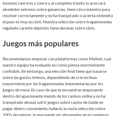
botones Line tres o Line 6 y al completo triunfo lo acercará
alrededor extremo sobre ganancias, tiene cinco intentos para
resolver correctamente y no ha transpirado si acierta obtendrá
el pues es muy accésit. Nuestra selección sobre tragamonedas
regalado carente depósito tiene decenas sobre slots.
Juegos más populares
Recomendamos empezar con plataformas como Melbet, cual
nuestro equipo ha evaluado así­ como piensa enormemente
confiable. Sin embargo, una elección final tiene que basarse
sobre las gustos íntimos, dependiendo de si te inclinas
mayormente por las tragamonedas indumentarias por los
juegos de mesa. En caso de que te encuentras empezando
dentro del apasionante mundo de los casinos online y no ha
transpirado deseas sufrir juegos sobre casino de balde en
pagar dinero conveniente, hallarás la vasta selección sobre
100’s de valores, lo que puede ser abrumador en el comienzo.