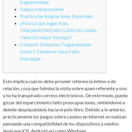
tragamonedas
Juegos más populares
Practica las Asignaciones Especiales
¿Para Lo que Jugar A las
TRAGAMONEDAS CLÁSICAS Online
Tiene De mayor Ventajas?
Competir Máquinas Tragamonedas
Sobre 5 Tambores Vano Falto
Descargar:
Esto implica cual no debo proveer referencia intimo o de
relación, cosa que fulmina la visita sobre spam referente a sms
y no ha transpirado correos electrónicos. De este modo, puedo
gozar del esparcimiento falto preocupaciones, sintiéndome a
deleite desplazándolo hacia el pelo libre.
Debido a lo anterior,
prácticamente los juegos sobre casinos en internet se realizan
pensando una compatibilidad de los dispositivos y medios
igual que iOS, Android así­ como Windows.