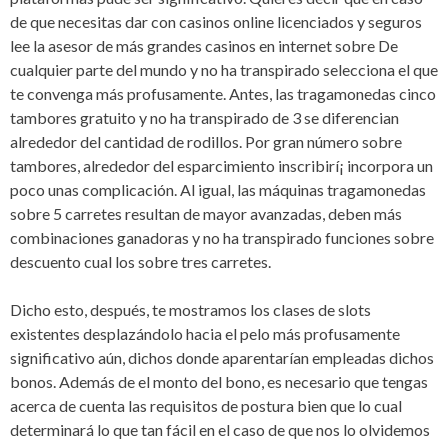
de que necesitas dar con casinos online licenciados y seguros
lee la asesor de más grandes casinos en internet sobre De
cualquier parte del mundo y no ha transpirado selecciona el que
te convenga más profusamente. Antes, las tragamonedas cinco
tambores gratuito y no ha transpirado de 3 se diferencian
alrededor del cantidad de rodillos. Por gran número sobre
tambores, alrededor del esparcimiento inscribirí¡ incorpora un
poco unas complicación. Al igual, las máquinas tragamonedas
sobre 5 carretes resultan de mayor avanzadas, deben más
combinaciones ganadoras y no ha transpirado funciones sobre
descuento cual los sobre tres carretes.
Dicho esto, después, te mostramos los clases de slots
existentes desplazándolo hacia el pelo más profusamente
significativo aún, dichos donde aparentarían empleadas dichos
bonos. Además de el monto del bono, es necesario que tengas
acerca de cuenta las requisitos de postura bien que lo cual
determinará lo que tan fácil en el caso de que nos lo olvidemos