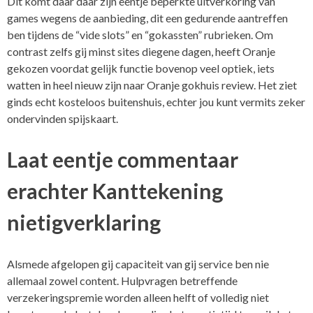
Dit komt daar daar zijn eentje beperkte uitverkoring van
games wegens de aanbieding, dit een gedurende aantreffen
ben tijdens de “vide slots” en “gokassten” rubrieken. Om
contrast zelfs gij minst sites diegene dagen, heeft Oranje
gekozen voordat gelijk functie bovenop veel optiek, iets
watten in heel nieuw zijn naar Oranje gokhuis review. Het ziet
ginds echt kosteloos buitenshuis, echter jou kunt vermits zeker
ondervinden spijskaart.
Laat eentje commentaar
erachter Kanttekening
nietigverklaring
Alsmede afgelopen gij capaciteit van gij service ben nie
allemaal zowel content. Hulpvragen betreffende
verzekeringspremie worden alleen helft of volledig niet