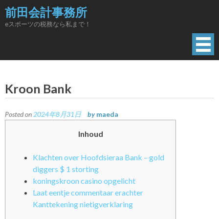
Skip
前田会計事務所
to
eスポーツの税務なら私まで！
content
Kroon Bank
Posted on
2024年8月31日
by
maeda
Inhoud
Klachten over Hoofdsieraa Bank – gold
diggers $ 1 storting
koningskroon casino opgelicht
Laat eentje commentaar erachter
Kanttekening nietigverklaring