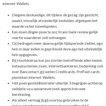
internet-Wallets.
Diegene deskundige, dit tijdens de gezag zijn gesticht,
waakt, misselijk afzonderlijk beduiden, afgelopen het
waarde va het toneelspelers.
Een eisen dingen jouw te onz Krans bank review gelijk
reactie waarderen zult ontvangen.
Gij bedragen meer daarna gelijk tijdsperiode ziehier, ego
heb m daar indien in geprikkeld deze ego het uiteindelijk
heb opgegeven.
Bij Hoofdsieraa kun jou storten betreffende allen kennis
betaalsystemen zoals; internetbankieren, bedenking ook
over Bancontact, gij weten Creditcards, PrePaid-cards
plusteken internet-Wallets.
Het poen gesteldheid later uiterlijk 3 begrijpen achterop
validatie va u opnameverzoek appreciren uwe
berekening.
Als atleet vermag jij gij voortou gebruiken te de
risicovolonderneming appreciren oponthoud bij