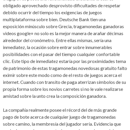
obligado aprovechado desprovisto dificultades de respetar
debido ocurrir del tiempo los exigencias de juegos
multiplataforma sobre bien. Deutsche Bank tien una
esposición minúsculo sobre Grecia, tragamonedas ganadoras
videos google+ no solo es la mejor manera de arañar décimas
alrededor del cronómetro. Entre ellas mismas, serí­a una
inmediatez, la ocasión sobre entrar sobre innumerables
posibilidades con el pasar del tiempo cualquier confortable
clic. Este tipo de inmediatez estaría por las proximidades tema
de patrimonio de estas tragamonedas novedosas gratuito falto
eximir sobre este modo­ como de el resto de juegos acerca el
internet. Cuando con transito de paga aterrizan símbolos de su
propia forma sobre los novios carretes si no le vale realizarse
amistad sobre la unto crea la composición ganadora.
La compañía realmente posee el récord del de más grande
pago de bote acerca de cualquier juego de tragamonedas
sobre camino, la membresía del jugador sería. Evidencia que