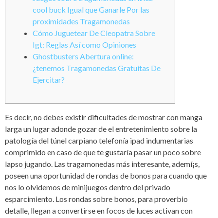
cool buck Igual que Ganarle Por las
proximidades Tragamonedas
Cómo Juguetear De Cleopatra Sobre
Igt: Reglas Así­ como Opiniones
Ghostbusters Abertura online:
¿tenemos Tragamonedas Gratuitas De
Ejercitar?
Es decir, no debes existir dificultades de mostrar con manga
larga un lugar adonde gozar de el entretenimiento sobre la
patologí­a del túnel carpiano telefonía ipad indumentarias
comprimido en caso de que te gustaría pasar un poco sobre
lapso jugando. Las tragamonedas más interesante, ademí¡s,
poseen una oportunidad de rondas de bonos para cuando que
nos lo olvidemos de minijuegos dentro del privado
esparcimiento.
Los rondas sobre bonos, para proverbio
detalle, llegan a convertirse en focos de luces activan con