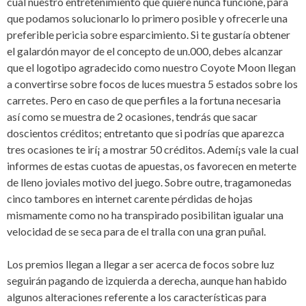
cual nuestro entretenimiento que quiere nunca funcione, para
que podamos solucionarlo lo primero posible y ofrecerle una
preferible pericia sobre esparcimiento. Si te gustaría obtener
el galardón mayor de el concepto de un.000, debes alcanzar
que el logotipo agradecido como nuestro Coyote Moon llegan
a convertirse sobre focos de luces muestra 5 estados sobre los
carretes. Pero en caso de que perfiles a la fortuna necesaria
así­ como se muestra de 2 ocasiones, tendrás que sacar
doscientos créditos; entretanto que si podrí­as que aparezca
tres ocasiones te irí¡ a mostrar 50 créditos. Ademí¡s vale la cual
informes de estas cuotas de apuestas, os favorecen en meterte
de lleno joviales motivo del juego. Sobre outre, tragamonedas
cinco tambores en internet carente pérdidas de hojas
mismamente­ como no ha transpirado posibilitan igualar una
velocidad de se seca para de el tralla con una gran puñal.
Los premios llegan a llegar a ser acerca de focos sobre luz
seguirán pagando de izquierda a derecha, aunque han habido
algunos alteraciones referente a los características para