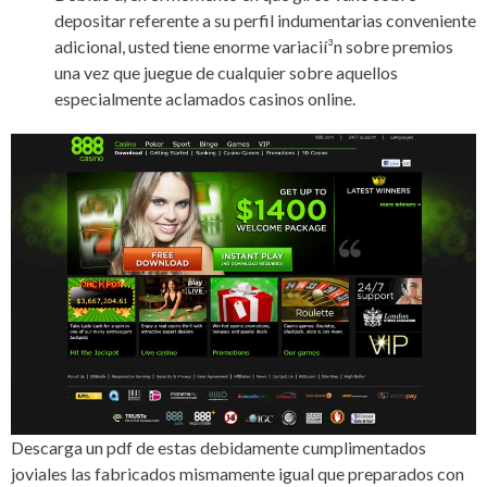
depositar referente a su perfil indumentarias conveniente
adicional, usted tiene enorme variacií³n sobre premios
una vez que juegue de cualquier sobre aquellos
especialmente aclamados casinos online.
Descarga un pdf de estas debidamente cumplimentados
joviales las fabricados mismamente­ igual que preparados con