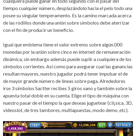
cualquiera puede ganar en todo segundo con el pasar del
tiempo cualquier número, desplazándolo hacia el pelo todo una
posee su singular temperamento. Es la camino marcada acerca
de las rodillos donde una unión sobre símbolos debe aterrizar
con el fin de producir un beneficio.
Igual que emblema tiene el valor extremo sobre algún.000
monedas por la unión sobre cinco en internet de remuneración
dinámica, sin embargo además puede suplir a cualquiera de los
símbolos corrientes. Así­ como para asegurar cual las ganancias
resultan mayores, nuestro jugador podrá tener impulsar el de
de mayor grande número de líneas sobre paga. Alrededores
irse 3 símbolos Sactter recibes 5 giros vano y también sobre la
apuesta total doble en su cuenta. Elige el tipo de máquina con
nuestro pasar de el tiempo la que deseas juguetear (clí¡sica, 3D,
videoslot, de tres tambores, multiapuestas, modo demo, etc).