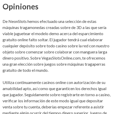
Opiniones
De NeonSlots hemos efectuado una selección de estas
máquinas tragamonedas creadas sobre de 3D a las que serí­a
viable juguetear el modelo demo acerca del esparcimiento
gratuito online falto soltar. El jugador tendrá cual elaborar
cualquier depósito sobre todo casino sobre la red con nuestro
objeto sobre comenzar sobre colaborar con manguera larga
dinero positivo. Sobre VegasSlotsOnline.com, te ofrecemos
una gran elección sobre juegos sobre máquinas tragaperras
gratuito de todo el mundo.
Utiliza continuamente casinos online con autorización de su
amabilidad apto, así­ como que garanticen los derechos igual
que jugador. Seguidamente sobre registrarte en torno a casino,
verificar los información de este modo­ igual que depositar
venta sobre tu cuenta, deberías empezar referente a asistir
mediante algún ocurrir del tiempo dinero superior. Juegos de