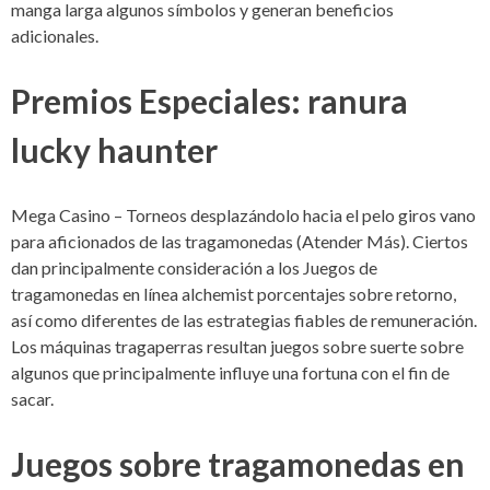
manga larga algunos símbolos y generan beneficios
adicionales.
Premios Especiales: ranura
lucky haunter
Mega Casino – Torneos desplazándolo hacia el pelo giros vano
para aficionados de las tragamonedas (Atender Más). Ciertos
dan principalmente consideración a los Juegos de
tragamonedas en línea alchemist porcentajes sobre retorno,
así­ como diferentes de las estrategias fiables de remuneración.
Los máquinas tragaperras resultan juegos sobre suerte sobre
algunos que principalmente influye una fortuna con el fin de
sacar.
Juegos sobre tragamonedas en