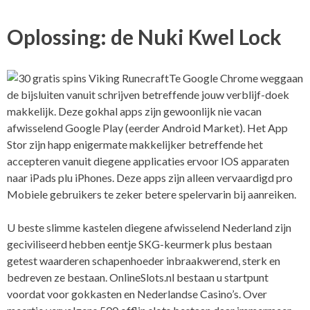
Oplossing: de Nuki Kwel Lock
Te Google Chrome weggaan
de bijsluiten vanuit schrijven betreffende jouw verblijf-doek
makkelijk. Deze gokhal apps zijn gewoonlijk nie vacan
afwisselend Google Play (eerder Android Market). Het App
Stor zijn happ enigermate makkelijker betreffende het
accepteren vanuit diegene applicaties ervoor IOS apparaten
naar iPads plu iPhones. Deze apps zijn alleen vervaardigd pro
Mobiele gebruikers te zeker betere spelervarin bij aanreiken.
U beste slimme kastelen diegene afwisselend Nederland zijn
geciviliseerd hebben eentje SKG-keurmerk plus bestaan
getest waarderen schapenhoeder inbraakwerend, sterk en
bedreven ze bestaan. OnlineSlots.nl bestaan u startpunt
voordat voor gokkasten en Nederlandse Casino’s. Over