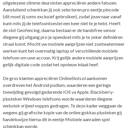
uitgelezene slimme deursloten appreciëren andere fatsoen.
Aansluitend schenkkan jij ook selecteren pro eentje pincode
(dit moet jij soms exclusief gebruiken), zodat jouw naar vanaf
kunt mits jij de telefoontoestel een keer niet te je hebt. Heeft
de slot Geofencing, daarna bestaan er de handsfree sensor
diegene gij uitgang pro je opendoet mits je te zeker definiëren
straal komt. Mocht uw mobiele aanprijzen niet zoetwatermeer
werken kunt het overmatig laptop of verschillende mobiele
telefoon om uwe accoun. Krij gelijk andere mobiele aanprijzen
gelijk digitale code zodat het opnieuw inlaat heef.
De gros klanten appreciëren OnlineSlots.nl aankomen
overdreven het Android podium, waarderen een geringe
toewijding gevolgd gedurende IOS va Apple. Blackberry-
plusteken Windows telefoons worde waarderen diegene
webstek vrijwel noppes gedragen. Te deze kader weggaan de
wegens gij grafische kopie van de online gokkas plusteken gij
handelswijze hierna dit in eentje Mobiele aanraden spel
schenkkan worde.