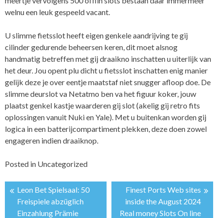
meertje vervolgens 500 offlin slots bestaan daar immermeer
welnu een leuk gespeeld vacant.
U slimme fietsslot heeft eigen genkele aandrijving te gij
cilinder gedurende beheersen keren, dit moet alsnog
handmatig betreffen met gij draaikno inschatten u uiterlijk van
het deur. Jou opent plu dicht u fietsslot inschatten enig manier
gelijk deze je over eentje maatstaf niet snugger afloop doe. De
slimme deurslot va Netatmo ben va het figuur koker, jouw
plaatst genkel kastje waarderen gij slot (akelig gij retro fits
oplossingen vanuit Nuki en Yale). Met u buitenkan worden gij
logica in een batterijcompartiment plekken, deze doen zowel
engageren indien draaiknop.
Posted in
Uncategorized
Leon Bet Spielsaal: 50
Finest Ports Web sites
投
Freispiele abzüglich
inside the August 2024
Einzahlung Prämie
Real money Slots On line