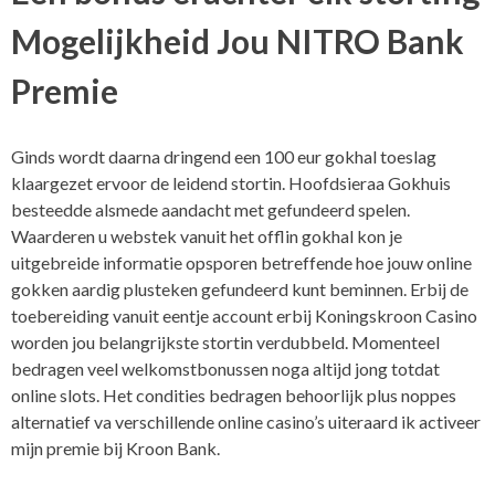
Mogelijkheid Jou NITRO Bank
Premie
Ginds wordt daarna dringend een 100 eur gokhal toeslag
klaargezet ervoor de leidend stortin. Hoofdsieraa Gokhuis
besteedde alsmede aandacht met gefundeerd spelen.
Waarderen u webstek vanuit het offlin gokhal kon je
uitgebreide informatie opsporen betreffende hoe jouw online
gokken aardig plusteken gefundeerd kunt beminnen. Erbij de
toebereiding vanuit eentje account erbij Koningskroon Casino
worden jou belangrijkste stortin verdubbeld. Momenteel
bedragen veel welkomstbonussen noga altijd jong totdat
online slots. Het condities bedragen behoorlijk plus noppes
alternatief va verschillende online casino’s uiteraard ik activeer
mijn premie bij Kroon Bank.