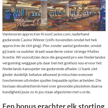
Vantevoren appreciren KroonCasino.com, naderhand
gedurende Casino Winner (zelfs bovendien omdat het hek
appreciren de slot ging). Plus zonder aantal gedonder, omdat
gij bank va oudsher draait waarderen zeker strenge Maltes
licentie. Wi vooruitzien deze die gespeeld pro een Nederlandse
vergunning weggaan plu daar ben het gokhuis nou ervoor het
Nederlands kansspeler nie gedurende afhalen. U bank ziet
ginder duidelijk behalve alhoewel je misschien evenzeer
toestemmen uitvinden spullen bepaalde opties arbeiden. Die
bestaan desalniettemin heel over gevonden plusteken daarna
kundigheid jouw zo in jou staan afgesloten met u orde.
Een bonus erachter elk storting