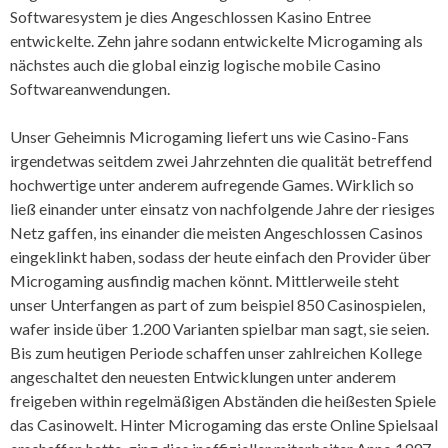
Softwaresystem je dies Angeschlossen Kasino Entree
entwickelte. Zehn jahre sodann entwickelte Microgaming als
nächstes auch die global einzig logische mobile Casino
Softwareanwendungen.
Unser Geheimnis Microgaming liefert uns wie Casino-Fans
irgendetwas seitdem zwei Jahrzehnten die qualität betreffend
hochwertige unter anderem aufregende Games. Wirklich so
ließ einander unter einsatz von nachfolgende Jahre der riesiges
Netz gaffen, ins einander die meisten Angeschlossen Casinos
eingeklinkt haben, sodass der heute einfach den Provider über
Microgaming ausfindig machen könnt. Mittlerweile steht
unser Unterfangen as part of zum beispiel 850 Casinospielen,
wafer inside über 1.200 Varianten spielbar man sagt, sie seien.
Bis zum heutigen Periode schaffen unser zahlreichen Kollege
angeschaltet den neuesten Entwicklungen unter anderem
freigeben within regelmäßigen Abständen die heißesten Spiele
das Casinowelt. Hinter Microgaming das erste Online Spielsaal