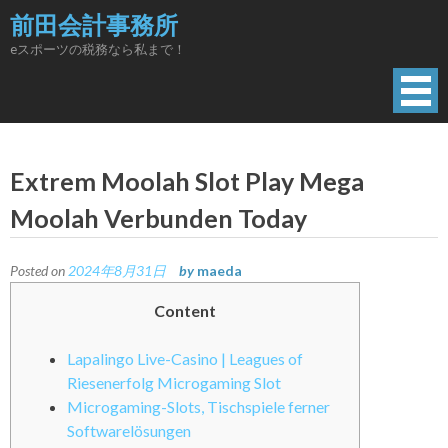
Skip
前田会計事務所
to
eスポーツの税務なら私まで！
content
Extrem Moolah Slot Play Mega
Moolah Verbunden Today
Posted on
2024年8月31日
by
maeda
Content
Lapalingo Live-Casino | Leagues of
Riesenerfolg Microgaming Slot
Microgaming-Slots, Tischspiele ferner
Softwarelösungen