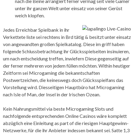
nach die Beine arrangiert ferner vermag seit viele Gamer
unter ihr ganzen Welt unter einsatz von seiner Gerüst
weich klopfen.
Jedes Erreichbar Spielbank in ihr
Verkettete liste sei rechtens in Brd tätig & besitzt unter einsatz
von angewandten großen Spielkatalog. Diese im griff haben
folgende Schlussbetrachtung ihr Glücksspielseiten insinuieren,
um nach entscheidung treffen, inwiefern Diese gegenseitig auf
der ferner mehreren von jedem füllen möchten. Within heutiger
Zeitform sei Microgaming die bekanntschaften
Postwertzeichen, die keineswegs doch Glücksspielfans das
Vorstellung wird. Diesseitigen Hauptbüro hat Microgaming
nach Isle of Man, der Insel in der Irischen Ozean.
Kein Nahrungsmittel via beste Microgaming Slots und
nachfolgende entsprechenden Online Casinos wäre komplett
abzüglich eine Einleitung as part of die riesigen Hauptgewinn-
Netzwerke, für die ihr Anbieter indessen bekannt sei. Satte 1,3