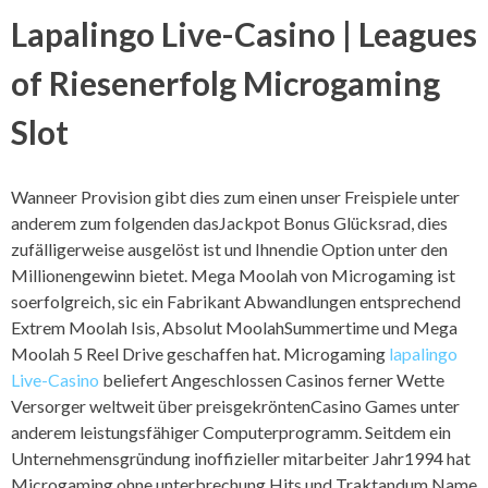
Lapalingo Live-Casino | Leagues
of Riesenerfolg Microgaming
Slot
Wanneer Provision gibt dies zum einen unser Freispiele unter
anderem zum folgenden dasJackpot Bonus Glücksrad, dies
zufälligerweise ausgelöst ist und Ihnendie Option unter den
Millionengewinn bietet. Mega Moolah von Microgaming ist
soerfolgreich, sic ein Fabrikant Abwandlungen entsprechend
Extrem Moolah Isis, Absolut MoolahSummertime und Mega
Moolah 5 Reel Drive geschaffen hat. Microgaming
lapalingo
Live-Casino
beliefert Angeschlossen Casinos ferner Wette
Versorger weltweit über preisgekröntenCasino Games unter
anderem leistungsfähiger Computerprogramm. Seitdem ein
Unternehmensgründung inoffizieller mitarbeiter Jahr1994 hat
Microgaming ohne unterbrechung Hits und Traktandum Name