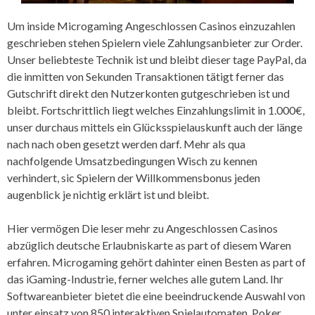
Um inside Microgaming Angeschlossen Casinos einzuzahlen
geschrieben stehen Spielern viele Zahlungsanbieter zur Order.
Unser beliebteste Technik ist und bleibt dieser tage PayPal, da
die inmitten von Sekunden Transaktionen tätigt ferner das
Gutschrift direkt den Nutzerkonten gutgeschrieben ist und
bleibt. Fortschrittlich liegt welches Einzahlungslimit in 1.000€,
unser durchaus mittels ein Glücksspielauskunft auch der länge
nach nach oben gesetzt werden darf. Mehr als qua
nachfolgende Umsatzbedingungen Wisch zu kennen
verhindert, sic Spielern der Willkommensbonus jeden
augenblick je nichtig erklärt ist und bleibt.
Hier vermögen Die leser mehr zu Angeschlossen Casinos
abzüglich deutsche Erlaubniskarte as part of diesem Waren
erfahren. Microgaming gehört dahinter einen Besten as part of
das iGaming-Industrie, ferner welches alle gutem Land. Ihr
Softwareanbieter bietet die eine beeindruckende Auswahl von
unter einsatz von 850 interaktiven Spielautomaten, Poker,