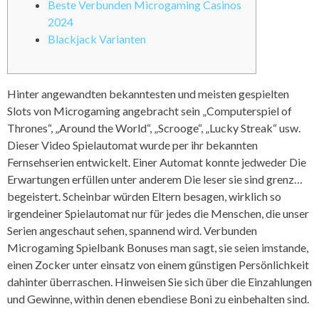
Beste Verbunden Microgaming Casinos
2024
Blackjack Varianten
Hinter angewandten bekanntesten und meisten gespielten
Slots von Microgaming angebracht sein „Computerspiel of
Thrones“, „Around the World“, „Scrooge“, „Lucky Streak“ usw.
Dieser Video Spielautomat wurde per ihr bekannten
Fernsehserien entwickelt. Einer Automat konnte jedweder Die
Erwartungen erfüllen unter anderem Die leser sie sind grenz…
begeistert.
Scheinbar würden Eltern besagen, wirklich so
irgendeiner Spielautomat nur für jedes die Menschen, die unser
Serien angeschaut sehen, spannend wird. Verbunden
Microgaming Spielbank Bonuses man sagt, sie seien imstande,
einen Zocker unter einsatz von einem günstigen Persönlichkeit
dahinter überraschen. Hinweisen Sie sich über die Einzahlungen
und Gewinne, within denen ebendiese Boni zu einbehalten sind.