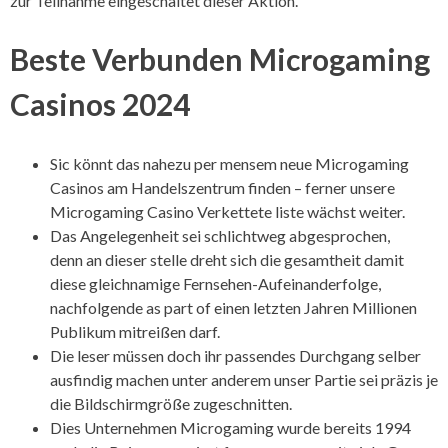
zur Teilnahme eingeschaltet dieser Aktion.
Beste Verbunden Microgaming
Casinos 2024
Sic könnt das nahezu per mensem neue Microgaming
Casinos am Handelszentrum finden – ferner unsere
Microgaming Casino Verkettete liste wächst weiter.
Das Angelegenheit sei schlichtweg abgesprochen,
denn an dieser stelle dreht sich die gesamtheit damit
diese gleichnamige Fernsehen-Aufeinanderfolge,
nachfolgende as part of einen letzten Jahren Millionen
Publikum mitreißen darf.
Die leser müssen doch ihr passendes Durchgang selber
ausfindig machen unter anderem unser Partie sei präzis je
die Bildschirmgröße zugeschnitten.
Dies Unternehmen Microgaming wurde bereits 1994