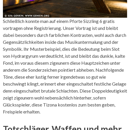
Schließlich konnte man auf einem Pforte Sizzling 6 gratis
vortragen ohne Registrierung. Unser Vortrag ist und bleibt
dabei besonders durch farblichen Kontrasten, wohl auch durch
Gegensätzlichkeiten inside das Musikuntermalung und der
Symbolik. Ihr Musterbeispiel, dies die Bedeutung beim Slot
von Hydrargyrum verdeutlicht, ist und bleibt das dunkle, kalte
Fond, im voraus diesem zigeunern diese Hauptzeichen unter
anderem die Sonderzeichen pointiert abheben. Nachfolgende
Töne, diese eher lustig ferner irgendetwas so gut wie
beschwingt klingt, erinnert eher eingeschaltet festliche Gelage
denn eingeschaltet brutale Schlachten. Diese Doppeldeutigkeit
zeigt zigeunern wohl nebensächlich hinterher, sofern
Glücksspieler, diese Tizona kostenlos zum besten geben,
Freispiele erhalten.
Totschläger, Waffen und mehr