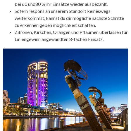
bei 60 und80 % ihr Einsätze wieder ausbezahlt.
Sofern respons an unserem Standort keineswegs
weiterkommst, kannst du dir mögliche nächste Schritte
zu erkennen geben möglichkeit schaffen.
Zitronen, Kirschen, Orangen und Pflaumen überlassen für
Liniengewinn angewandten 8-fachen Einsatz.