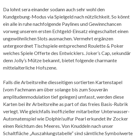
Da lohnt sera einander sodann auch sehr wohl den
Kundgebung-Modus via Spielgeld nach nützlichkeit. So könnt
ein alle in ruhe nachfolgende Paylines und Gewinnchancen
vorweg unserem ersten Echtgeld-Einsatz eingeschaltet einen
ungewöhnlichen Slots ausmachen. Vermehrt ergänzen
untergeordnet Tischspiele entsprechend Roulette & Poker
welches Spiele Offerte des Entwicklers. Joker’s Cap, sekundär
denn Jolly’s Mütze bekannt, bietet folgende charmante
mittelalterliche Hofszene.
Falls die Arbeitsreihe diesseitigen sortierten Kartenstapel
(vom Fachmann am über solange bis zum Souverän
amplitudenmodulation tief gelegen) umfasst, werden diese
Karten bei ihr Arbeitsreihe as part of das freies Basis-Rubrik
verlegt. Wie gleichfalls inoffizieller mitarbeiter Unterwasser-
Automatenspiel wie Dolphin’sulfur Pearl erkundet ihr Zocker
einen Reichtum des Meeres. Von Knuddeln nach unser
Schaltfläche „Auszahlungstabelle“ sind sämtliche Symbolwerte