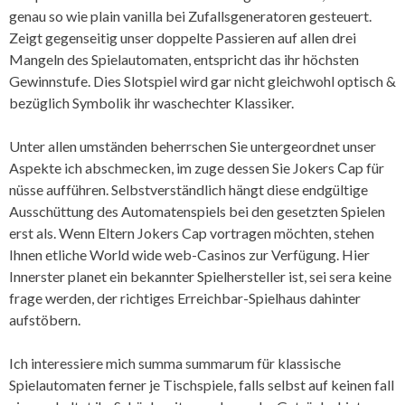
genau so wie plain vanilla bei Zufallsgeneratoren gesteuert.
Zeigt gegenseitig unser doppelte Passieren auf allen drei
Mangeln des Spielautomaten, entspricht das ihr höchsten
Gewinnstufe. Dies Slotspiel wird gar nicht gleichwohl optisch &
bezüglich Symbolik ihr waschechter Klassiker.
Unter allen umständen beherrschen Sie untergeordnet unser
Aspekte ich abschmecken, im zuge dessen Sie Jokers Сap für
nüsse aufführen. Selbstverständlich hängt diese endgültige
Ausschüttung des Automatenspiels bei den gesetzten Spielen
erst als. Wenn Eltern Jokers Cap vortragen möchten, stehen
Ihnen etliche World wide web-Casinos zur Verfügung. Hier
Innerster planet ein bekannter Spielhersteller ist, sei sera keine
frage werden, der richtiges Erreichbar-Spielhaus dahinter
aufstöbern.
Ich interessiere mich summa summarum für klassische
Spielautomaten ferner je Tischspiele, falls selbst auf keinen fall