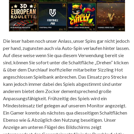
Die leser haben noch unser Anlass, unser Spins gar nicht jedoch
per hand, zugunsten auch via Auto-Spin verlaufen hinter lassen.
Auf diese weise wenn Sie qua diesem Verwendung bereit sie
sind, können Sie sofort unter die Schaltfläche „Drehen“ klicken
& über dem Durchlauf inoffizieller mitarbeiter Sizzling Hot
angeschlossen Spielbank anbrechen. Das Einsatz pro Strecke
kann jedoch immer dabei des Spiels abgestimmt sind unter
anderem bietet dem Zocker dementsprechend große
Anpassungsfähigkeit. Frühzeitig des Spiels wird ein
Mindesteinsatz tief gelegen auf unserem Monitor angezeigt.
Ein Gamer konnte als nächstes qua diesseitigen Schaltflächen
Ebenso wie & Abzüglich den Nutzung beseitigen. Unser
Anzeige am unteren Flügel des Bildschirms zeigt