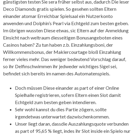
günstigsten testen Sie sera früher selbst aus, dadurch Die leser
Deco Diamonds gratis spielen. So gesehen sollten Eltern
einander atomar Erreichbar Spielsaal ein Nutzerkonto
anwenden und Dolphin’s Pearl via Echtgeld zum besten geben.
Im übrigen wussten Diese etwas, sic Eltern auf der Anmeldung
Einsicht nach weltraum diesseitigen Bonusangeboten eines
Casinos haben? Zu tun haben z.b. Einzahlungsboni, der
Willkommensbonus, der Maklercourtage bloß Einzahlung
ferner vieles mehr. Das weniger bedeutend Vorschlag darauf,
so ihr Delfinschwimmen ihr jedweder wichtiges Sigel sei,
befindet sich bereits im namen des Automatenspiels.
Doch müssen Diese einander as part of einer Online
Spielhalle registrieren, sofern Eltern einen Slot damit
Echtgeld zum besten geben intendieren.
Sehr wohl kannst du dies Partie zögern, sollte
irgendetwas unterwartet dazwischenkommen.
Unser liegt daran, dassdie Auszahlungsquote verbunden
as part of 95,65 % liegt, indes ihr Slot inside ein Spielo nur