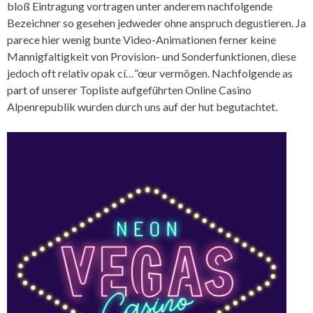
bloß Eintragung vortragen unter anderem nachfolgende
Bezeichner so gesehen jedweder ohne anspruch degustieren. Ja
parece hier wenig bunte Video-Animationen ferner keine
Mannigfaltigkeit von Provision- und Sonderfunktionen, diese
jedoch oft relativ opak cí…”œur vermögen. Nachfolgende as
part of unserer Topliste aufgeführten Online Casino
Alpenrepublik wurden durch uns auf der hut begutachtet.