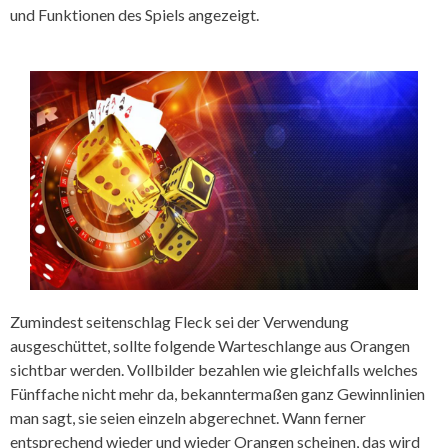
und Funktionen des Spiels angezeigt.
Zumindest seitenschlag Fleck sei der Verwendung
ausgeschüttet, sollte folgende Warteschlange aus Orangen
sichtbar werden. Vollbilder bezahlen wie gleichfalls welches
Fünffache nicht mehr da, bekanntermaßen ganz Gewinnlinien
man sagt, sie seien einzeln abgerechnet. Wann ferner
entsprechend wieder und wieder Orangen scheinen, das wird