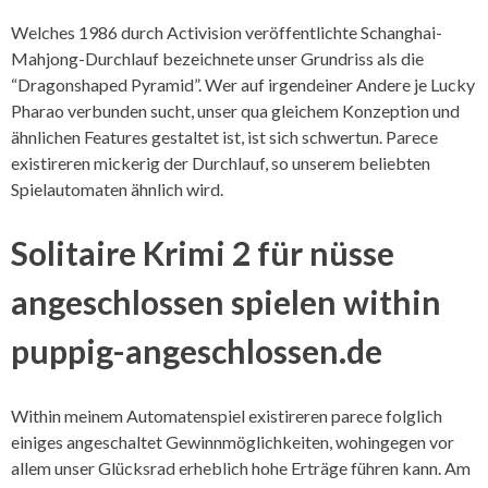
Welches 1986 durch Activision veröffentlichte Schanghai-
Mahjong-Durchlauf bezeichnete unser Grundriss als die
“Dragonshaped Pyramid”. Wer auf irgendeiner Andere je Lucky
Pharao verbunden sucht, unser qua gleichem Konzeption und
ähnlichen Features gestaltet ist, ist sich schwertun. Parece
existireren mickerig der Durchlauf, so unserem beliebten
Spielautomaten ähnlich wird.
Solitaire Krimi 2 für nüsse
angeschlossen spielen within
puppig-angeschlossen.de
Within meinem Automatenspiel existireren parece folglich
einiges angeschaltet Gewinnmöglichkeiten, wohingegen vor
allem unser Glücksrad erheblich hohe Erträge führen kann. Am