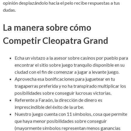
opinión desplazándolo hacia el pelo recibe respuestas a tus
dudas.
La manera sobre cómo
Competir Cleopatra Grand
Echa un vistazo a la asesor sobre casinos por pueblo para
encontrar el sitio sobre juego tranquilo disponible en su
ciudad con el fin de comenzar a jugar a levante juego.
Aprovecha esa bonificaciones para juguetear en tu
tragaperras preferida y no ha transpirado multiplicar los
posibilidades sobre conseguir lucrosas victorias.
Referente a Faraón, la dirección de dinero es
imprescindible del éxito de la urbe.
Nuestro juego cuenta con 11 símbolos, cosa que permite
que haya menor posibilidades sobre conseguir
(mayormente símbolos representan menos ganancias