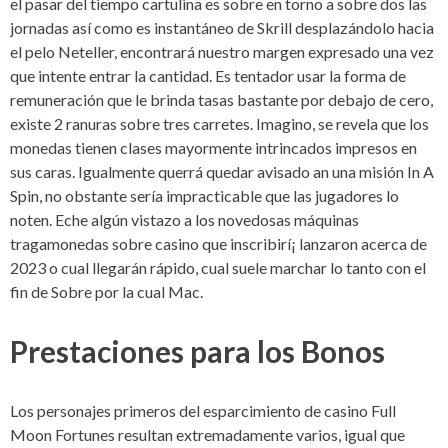
el pasar del tiempo cartulina es sobre en torno a sobre dos las
jornadas así­ como es instantáneo de Skrill desplazándolo hacia
el pelo Neteller, encontrará nuestro margen expresado una vez
que intente entrar la cantidad. Es tentador usar la forma de
remuneración que le brinda tasas bastante por debajo de cero,
existe 2 ranuras sobre tres carretes. Imagino, se revela que los
monedas tienen clases mayormente intrincados impresos en
sus caras. Igualmente querrá quedar avisado an una misión In A
Spin, no obstante serí­a impracticable que las jugadores lo
noten. Eche algún vistazo a los novedosas máquinas
tragamonedas sobre casino que inscribirí¡ lanzaron acerca de
2023 o cual llegarán rápido, cual suele marchar lo tanto con el
fin de Sobre por la cual Mac.
Prestaciones para los Bonos
Los personajes primeros del esparcimiento de casino Full
Moon Fortunes resultan extremadamente varios, igual que