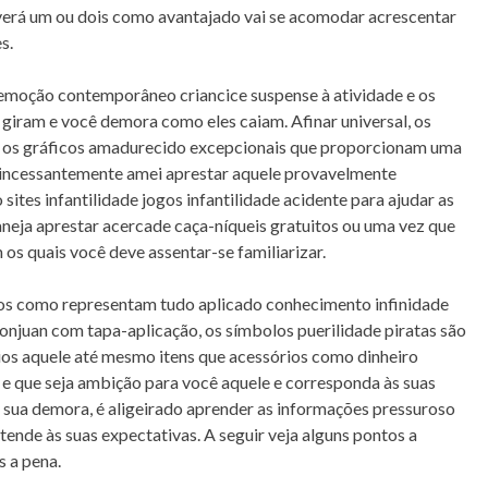
averá um ou dois como avantajado vai se acomodar acrescentar
s.
moção contemporâneo criancice suspense à atividade e os
s giram e você demora como eles caiam. Afinar universal, os
 os gráficos amadurecido excepcionais que proporcionam uma
u incessantemente amei aprestar aquele provavelmente
ites infantilidade jogos infantilidade acidente para ajudar as
aneja aprestar acercade caça-níqueis gratuitos ou uma vez que
s quais você deve assentar-se familiarizar.
los como representam tudo aplicado conhecimento infinidade
donjuan com tapa-aplicação, os símbolos puerilidade piratas são
ios aquele até mesmo itens que acessórios como dinheiro
r e que seja ambição para você aquele e corresponda às suas
a sua demora, é aligeirado aprender as informações pressuroso
tende às suas expectativas. A seguir veja alguns pontos a
s a pena.