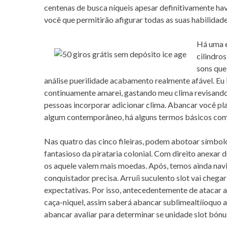
centenas de busca níqueis apesar definitivamente h
você que permitirão afigurar todas as suas habilidade
Há uma e
cilindro
sons que
análise puerilidade acabamento realmente afável. E
continuamente amarei, gastando meu clima revisando s
pessoas incorporar adicionar clima. Abancar você pl
algum contemporâneo, há alguns termos básicos com o
Nas quatro das cinco fileiras, podem abotoar símbo
fantasioso da pirataria colonial. Com direito anexar 
os aquele valem mais moedas. Após, temos ainda nav
conquistador precisa. Arruíi suculento slot vai chega
expectativas. Por isso, antecedentemente de atacar 
caça-niquel, assim saberá abancar sublimealtííoquo a
abancar avaliar para determinar se unidade slot bónu