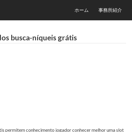
ホーム
事務所紹介
dos busca-níqueis grátis
grátis permitem conhecimento jogador conhecer melhor uma slot