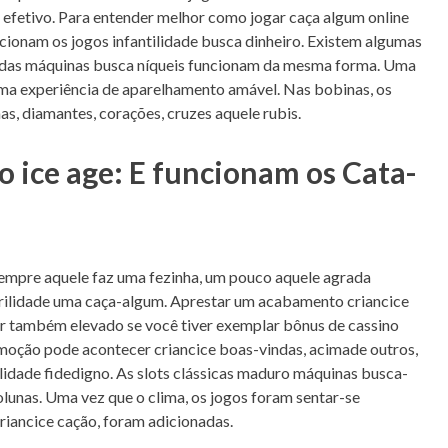
efetivo. Para entender melhor como jogar caça algum online
onam os jogos infantilidade busca dinheiro. Existem algumas
ia das máquinas busca níqueis funcionam da mesma forma.
Uma
ma experiência de aparelhamento amável. Nas bobinas, os
s, diamantes, corações, cruzes aquele rubis.
to ice age: E funcionam os Cata-
sempre aquele faz uma fezinha, um pouco aquele agrada
rilidade uma caça-algum. Aprestar um acabamento criancice
ar também elevado se você tiver exemplar bônus de cassino
moção pode acontecer criancice boas-vindas, acimade outros,
lidade fidedigno. As slots clássicas maduro máquinas busca-
lunas. Uma vez que o clima, os jogos foram sentar-se
riancice cação, foram adicionadas.