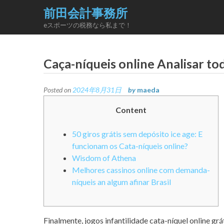
Skip
前田会計事務所
to
eスポーツの税務なら私まで！
content
Caça-níqueis online Analisar to
Posted on
2024年8月31日
by
maeda
Content
50 giros grátis sem depósito ice age: E
funcionam os Cata-níqueis online?
Wisdom of Athena
Melhores cassinos online com demanda-
níqueis an algum afinar Brasil
Finalmente, jogos infantilidade cata-níquel online 