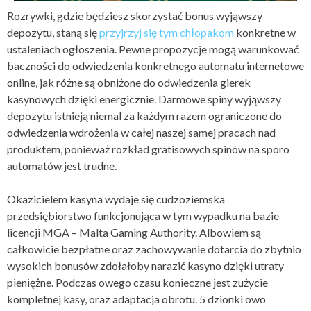
Rozrywki, gdzie będziesz skorzystać bonus wyjąwszy
depozytu, staną się
przyjrzyj się tym chłopakom
konkretne w
ustaleniach ogłoszenia. Pewne propozycje mogą warunkować
baczności do odwiedzenia konkretnego automatu internetowe
online, jak różne są obniżone do odwiedzenia gierek
kasynowych dzięki energicznie. Darmowe spiny wyjąwszy
depozytu istnieją niemal za każdym razem ograniczone do
odwiedzenia wdrożenia w całej naszej samej pracach nad
produktem, ponieważ rozkład gratisowych spinów na sporo
automatów jest trudne.
Okazicielem kasyna wydaje się cudzoziemska
przedsiębiorstwo funkcjonująca w tym wypadku na bazie
licencji MGA – Malta Gaming Authority. Albowiem są
całkowicie bezpłatne oraz zachowywanie dotarcia do zbytnio
wysokich bonusów zdołałoby narazić kasyno dzięki utraty
pieniężne. Podczas owego czasu konieczne jest zużycie
kompletnej kasy, oraz adaptacja obrotu. 5 dzionki owo