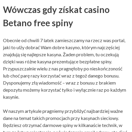
Wówczas gdy získat casino
Betano free spiny
Obecnie od chwili 7 latek zamieszczamy na rzecz was portal,
jaki to ulży dobrać Wam dobre kasyno, którym najczęściej
znajdują się najlepsze kasyna. Żaden problem, tu oczekują
dzięki was różne kasyna prezentujące bezpłatne spiny.
Przypuszczalnie wielu z nas pragnęłoby po nieskończoność
lub choć parę razy korzystać wraz z tegoż danego bonusu.
Dysponujemy złą wiadomość – wraz z bonusu z brakiem
depozytu możemy korzystać tylko i wyłącznie raz po każdym
kasynie.
W naszym artykule pragniemy przybliżyć najbardziej ważne
dane na temat takich promocjach przy kasynach sieciowy.
Będziesz otrzymać darmowe spiny w kilkanaście technik, w