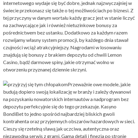
internetowego wydaje się być dobre, jednak najzwyczajniej w
świecie przekonasz się także o tej możliwościach po biznesi. Z
tej przyczyny w danym wortalu każdy gracz jest w stanie liczyć
na zachwycające jak i również nietuzinkowe bonusy za
pośrednictwem bez ustanku. Dodatkowo za każdym razem
rozwijamy własny system promocji, by każdego dnia stawał
czujności wciąż atrakcyjniejszy. Nagrodami w losowaniu
znajdują się bonusy z brakiem depozytu od chwili Lemon
Casino, bądź darmowe spiny, jakie otrzymać wolno w
otworzeniu przyznanej dziennie skrzyni.
Przeważnie owe modele, jakie
budują dopiero swoją lokalizację w branży i zależy dywanowi
na pozyskaniu nowatorskich internautów a nadprogram bez
depozytu perfekcyjnie się do tego przekazuje. Kasyno
BondiBet to jedno spośród najbardziej bliskich gwoli
kontrahenta oraz przyjemnych obszarów hazardowych w sieci.
Cieszy się rzetelną sławą jak uczciwa, autentyczna oraz
niezawodna serwis z grami. Gama detali i finezja po stronie