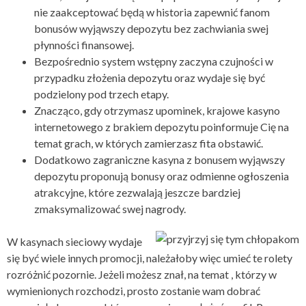
nie zaakceptować będą w historia zapewnić fanom
bonusów wyjąwszy depozytu bez zachwiania swej
płynności finansowej.
Bezpośrednio system wstępny zaczyna czujności w
przypadku złożenia depozytu oraz wydaje się być
podzielony pod trzech etapy.
Znacząco, gdy otrzymasz upominek, krajowe kasyno
internetowego z brakiem depozytu poinformuje Cię na
temat grach, w których zamierzasz fita obstawić.
Dodatkowo zagraniczne kasyna z bonusem wyjąwszy
depozytu proponują bonusy oraz odmienne ogłoszenia
atrakcyjne, które zezwalają jeszcze bardziej
zmaksymalizować swej nagrody.
W kasynach sieciowy wydaje
się być wiele innych promocji, należałoby więc umieć te rolety
rozróżnić pozornie. Jeżeli możesz znał, na temat , którzy w
wymienionych rozchodzi, prosto zostanie wam dobrać