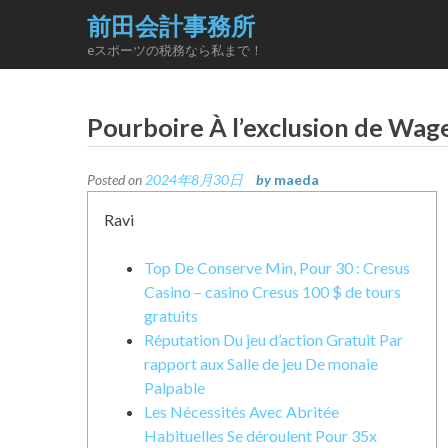
Skip
前田会計事務所
to
eスポーツの税務なら私まで！
content
Pourboire À l’exclusion de Wag
Posted on
2024年8月30日
by
maeda
Ravi
Top De Conserve Min, Pour 30 : Cresus
Casino – casino Cresus 100 $ de tours
gratuits
Réputation Du jeu d’action Gratuit Par
rapport aux Salle de jeu De monaie
Palpable
Les Nécessités Avec Abritée
Habituelles Se déroulent Pour 35x