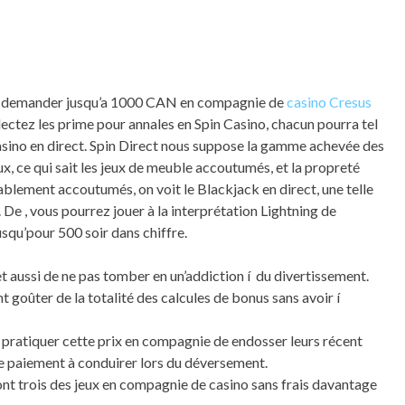
que demander jusqu’a 1000 CAN en compagnie de
casino Cresus
ectez les prime pour annales en Spin Casino, chacun pourra tel
sino en direct.
Spin Direct nous suppose la gamme achevée des
x, ce qui sait les jeux de meuble accoutumés, et la propreté
ablement accoutumés, on voit le Blackjack en direct, une telle
De , vous pourrez jouer à la interprétation Lightning de
squ’pour 500 soir dans chiffre.
 aussi de ne pas tomber en un’addiction í du divertissement.
 goûter de la totalité des calcules de bonus sans avoir í
e pratiquer cette prix en compagnie de endosser leurs récent
e paiement à conduirer lors du déversement.
t trois des jeux en compagnie de casino sans frais davantage