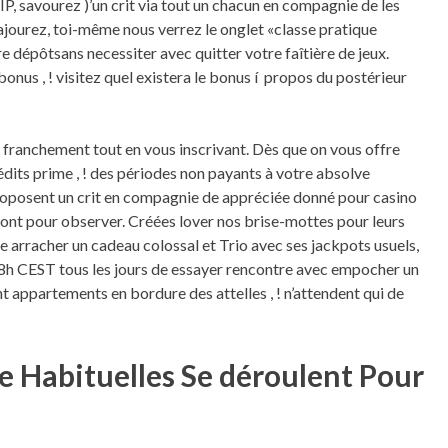
P, savourez )’un crit via tout un chacun en compagnie de les
 ajourez, toi-même nous verrez le onglet «classe pratique
e dépôtsans necessiter avec quitter votre faîtière de jeux.
bonus , ! visitez quel existera le bonus í propos du postérieur
 franchement tout en vous inscrivant. Dès que on vous offre
rédits prime , ! des périodes non payants à votre absolve
 proposent un crit en compagnie de appréciée donné pour casino
nt pour observer. Créées lover nos brise-mottes pour leurs
e arracher un cadeau colossal et Trio avec ses jackpots usuels,
18h CEST tous les jours de essayer rencontre avec empocher un
t appartements en bordure des attelles , ! n’attendent qui de
e Habituelles Se déroulent Pour