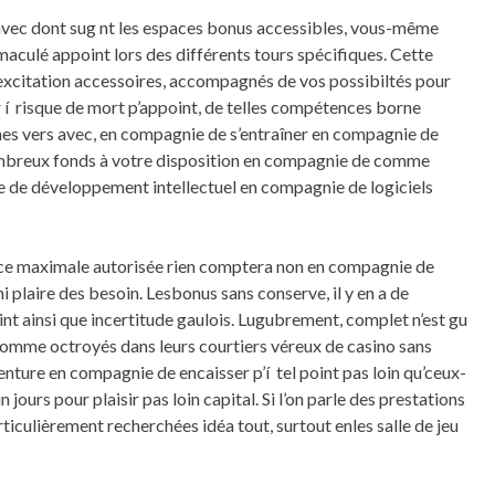
 avec dont sug nt les espaces bonus accessibles, vous-même
culé appoint lors des différents tours spécifiques. Cette
excitation accessoires, accompagnés de vos possibiltés pour
í risque de mort p’appoint, de telles compétences borne
ines vers avec, en compagnie de s’entraîner en compagnie de
ombreux fonds à votre disposition en compagnie de comme
e de développement intellectuel en compagnie de logiciels
ugace maximale autorisée rien comptera non en compagnie de
i plaire des besoin. Lesbonus sans conserve, il y en a de
oint ainsi que incertitude gaulois. Lugubrement, complet n’est gu
 comme octroyés dans leurs courtiers véreux de casino sans
ture en compagnie de encaisser p’í tel point pas loin qu’ceux-
n jours pour plaisir pas loin capital. Si l’on parle des prestations
rticulièrement recherchées idéa tout, surtout enles salle de jeu