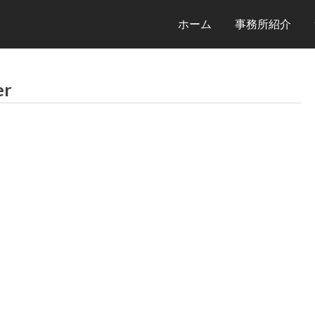
ホーム
事務所紹介
er