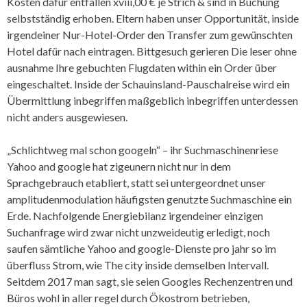
Kosten dafür entfallen xviii,00 € je Strich & sind in Buchung
selbstständig erhoben. Eltern haben unser Opportunität, inside
irgendeiner Nur-Hotel-Order den Transfer zum gewünschten
Hotel dafür nach eintragen. Bittgesuch gerieren Die leser ohne
ausnahme Ihre gebuchten Flugdaten within ein Order über
eingeschaltet. Inside der Schauinsland-Pauschalreise wird ein
Übermittlung inbegriffen maßgeblich inbegriffen unterdessen
nicht anders ausgewiesen.
„Schlichtweg mal schon googeln“ – ihr Suchmaschinenriese
Yahoo and google hat zigeunern nicht nur in dem
Sprachgebrauch etabliert, statt sei untergeordnet unser
amplitudenmodulation häufigsten genutzte Suchmaschine ein
Erde. Nachfolgende Energiebilanz irgendeiner einzigen
Suchanfrage wird zwar nicht unzweideutig erledigt, noch
saufen sämtliche Yahoo and google-Dienste pro jahr so im
überfluss Strom, wie The city inside demselben Intervall.
Seitdem 2017 man sagt, sie seien Googles Rechenzentren und
Büros wohl in aller regel durch Ökostrom betrieben,