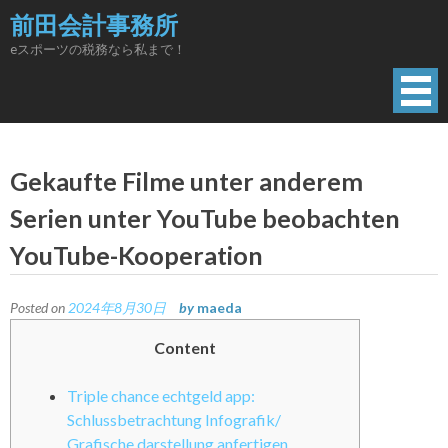
Skip
前田会計事務所
to
eスポーツの税務なら私まで！
content
Gekaufte Filme unter anderem
Serien unter YouTube beobachten
YouTube-Kooperation
Posted on
2024年8月30日
by
maeda
Content
Triple chance echtgeld app:
Schlussbetrachtung Infografik/
Grafische darstellung anfertigen