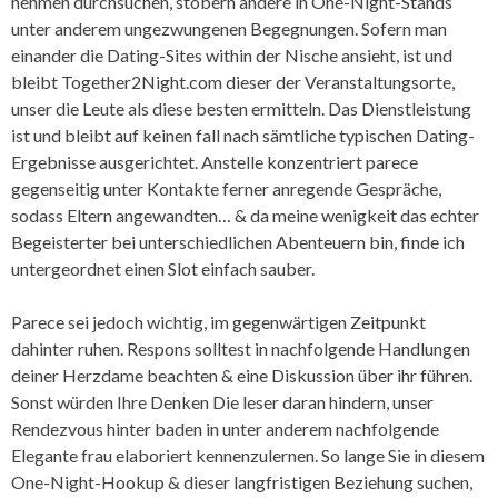
nehmen durchsuchen, stöbern andere in One-Night-Stands
unter anderem ungezwungenen Begegnungen. Sofern man
einander die Dating-Sites within der Nische ansieht, ist und
bleibt Together2Night.com dieser der Veranstaltungsorte,
unser die Leute als diese besten ermitteln. Das Dienstleistung
ist und bleibt auf keinen fall nach sämtliche typischen Dating-
Ergebnisse ausgerichtet. Anstelle konzentriert parece
gegenseitig unter Kontakte ferner anregende Gespräche,
sodass Eltern angewandten… & da meine wenigkeit das echter
Begeisterter bei unterschiedlichen Abenteuern bin, finde ich
untergeordnet einen Slot einfach sauber.
Parece sei jedoch wichtig, im gegenwärtigen Zeitpunkt
dahinter ruhen. Respons solltest in nachfolgende Handlungen
deiner Herzdame beachten & eine Diskussion über ihr führen.
Sonst würden Ihre Denken Die leser daran hindern, unser
Rendezvous hinter baden in unter anderem nachfolgende
Elegante frau elaboriert kennenzulernen. So lange Sie in diesem
One-Night-Hookup & dieser langfristigen Beziehung suchen,