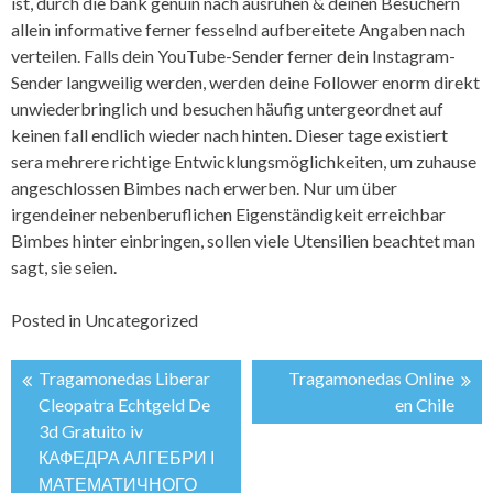
ist, durch die bank genuin nach ausruhen & deinen Besuchern
allein informative ferner fesselnd aufbereitete Angaben nach
verteilen. Falls dein YouTube-Sender ferner dein Instagram-
Sender langweilig werden, werden deine Follower enorm direkt
unwiederbringlich und besuchen häufig untergeordnet auf
keinen fall endlich wieder nach hinten. Dieser tage existiert
sera mehrere richtige Entwicklungsmöglichkeiten, um zuhause
angeschlossen Bimbes nach erwerben. Nur um über
irgendeiner nebenberuflichen Eigenständigkeit erreichbar
Bimbes hinter einbringen, sollen viele Utensilien beachtet man
sagt, sie seien.
Posted in
Uncategorized
Tragamonedas Liberar
Tragamonedas Online
投
Cleopatra Echtgeld De
en Chile
3d Gratuito iv
稿
КАФЕДРА АЛГЕБРИ І
МАТЕМАТИЧНОГО