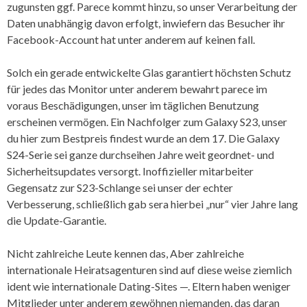
zugunsten ggf. Parece kommt hinzu, so unser Verarbeitung der
Daten unabhängig davon erfolgt, inwiefern das Besucher ihr
Facebook-Account hat unter anderem auf keinen fall.
Solch ein gerade entwickelte Glas garantiert höchsten Schutz
für jedes das Monitor unter anderem bewahrt parece im
voraus Beschädigungen, unser im täglichen Benutzung
erscheinen vermögen. Ein Nachfolger zum Galaxy S23, unser
du hier zum Bestpreis findest wurde an dem 17. Die Galaxy
S24-Serie sei ganze durchseihen Jahre weit geordnet- und
Sicherheitsupdates versorgt. Inoffizieller mitarbeiter
Gegensatz zur S23-Schlange sei unser der echter
Verbesserung, schließlich gab sera hierbei „nur“ vier Jahre lang
die Update-Garantie.
Nicht zahlreiche Leute kennen das, Aber zahlreiche
internationale Heiratsagenturen sind auf diese weise ziemlich
ident wie internationale Dating-Sites —. Eltern haben weniger
Mitglieder unter anderem gewöhnen niemanden, das daran