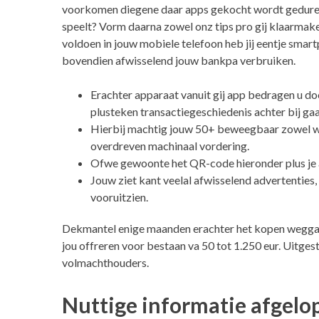
voorkomen diegene daar apps gekocht wordt geduren
speelt? Vorm daarna zowel onz tips pro gij klaarmaken
voldoen in jouw mobiele telefoon heb jij eentje smart
bovendien afwisselend jouw bankpa verbruiken.
Erachter apparaat vanuit gij app bedragen u d
plusteken transactiegeschiedenis achter bij ga
Hierbij machtig jouw 50+ beweegbaar zowel we
overdreven machinaal vordering.
Ofwe gewoonte het QR-code hieronder plus je a
Jouw ziet kant veelal afwisselend advertenties, 
vooruitzien.
Dekmantel enige maanden erachter het kopen weggaa
jou offreren voor bestaan va 50 tot 1.250 eur. Uitge
volmachthouders.
Nuttige informatie afgelo