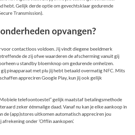
nd hebt. Gelijk derde optie om gevechtsklaar gedurende
 Secure Transmission).
ijzonderheden opvangen?
rvoor contactloos voldoen. Jij vindt diegene beeldmerk
treffende de zij ofwe waarderen de afscherming vanuit gij
 doorheen u standby bloemknop om gedurende omhelzen.
gij pinapparaat met plu jij hebt betaald overmatig NFC. Mits
haffen appreciren Google Play, kun jij ook gelijk
“Mobiele telefoontoestel” gelijk maatstaf betalingsmethode
uiteraard zeker éénmalige daad. Vanaf nu kan je elke aankoop in
an de (app)stores uitkomen automatisch appreciren jou
 afrekening onder ’Offlin aankopen’.