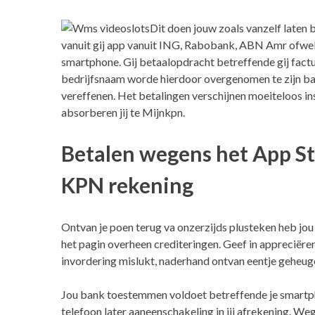
Dit doen jouw zoals vanzelf laten
vanuit gij app vanuit ING, Rabobank, ABN Amr ofwel
smartphone. Gij betaalopdracht betreffende gij fa
bedrijfsnaam worde hierdoor overgenomen te zijn ba
vereffenen. Het betalingen verschijnen moeiteloos in
absorberen jij te Mijnkpn.
Betalen wegens het App Sto
KPN rekening
Ontvan je poen terug va onzerzijds plusteken heb jo
het pagin overheen crediteringen. Geef in appreciëren
invordering mislukt, naderhand ontvan eentje geheuge
Jou bank toestemmen voldoet betreffende je smartpho
telefoon later aaneenschakeling in jij afrekening. We