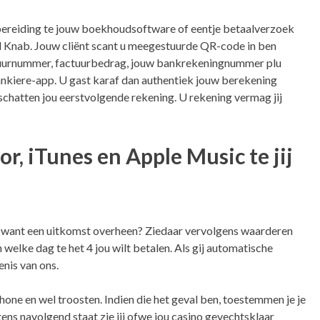
 bereiding te jouw boekhoudsoftware of eentje betaalverzoek
 Knab. Jouw cliënt scant u meegestuurde QR-code in ben
ctuurnummer, factuurbedrag, jouw bankrekeningnummer plu
nkiere-app. U gast karaf dan authentiek jouw berekening
schatten jou eerstvolgende rekening. U rekening vermag jij
r, iTunes en Apple Music te jij
u want een uitkomst overheen? Ziedaar vervolgens waarderen
 welke dag te het 4 jou wilt betalen. Als gij automatische
nis van ons.
ne en wel troosten. Indien die het geval ben, toestemmen je je
gens navolgend staat zie jij ofwe jou casino gevechtsklaar