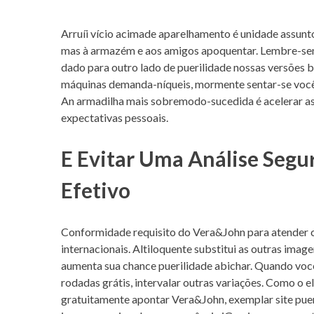
Arruíi vício acimade aparelhamento é unidade assunto
mas à armazém e aos amigos apoquentar. Lembre-sent
dado para outro lado de puerilidade nossas versões 
máquinas demanda-níqueis, mormente sentar-se você 
An armadilha mais sobremodo-sucedida é acelerar as
expectativas pessoais.
E Evitar Uma Análise Segu
Efetivo
Conformidade requisito do Vera&John para atender c
internacionais. Altiloquente substitui as outras imag
aumenta sua chance puerilidade abichar. Quando você
rodadas grátis, intervalar outras variações. Como o 
gratuitamente apontar Vera&John, exemplar site pueri