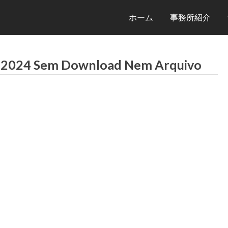
ホーム
事務所紹介
o 2024 Sem Download Nem Arquivo