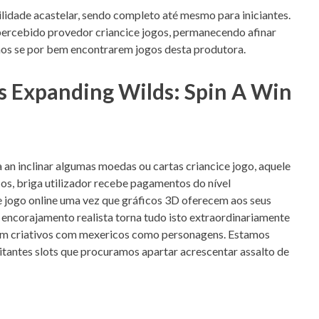
lidade acastelar, sendo completo até mesmo para iniciantes.
ercebido provedor criancice jogos, permanecendo afinar
inos se por bem encontrarem jogos desta produtora.
s Expanding Wilds: Spin A Win
 an inclinar algumas moedas ou cartas criancice jogo, aquele
cos, briga utilizador recebe pagamentos do nível
e jogo online uma vez que gráficos 3D oferecem aos seus
r encorajamento realista torna tudo isto extraordinariamente
rem criativos com mexericos como personagens. Estamos
tantes slots que procuramos apartar acrescentar assalto de