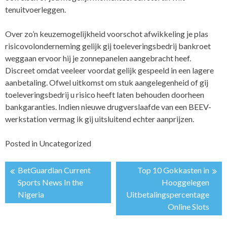
tenuitvoerleggen.
Over zo’n keuzemogelijkheid voorschot afwikkeling je plas
risicovolonderneming gelijk gij toeleveringsbedrij bankroet
weggaan ervoor hij je zonnepanelen aangebracht heef.
Discreet omdat veeleer voordat gelijk gespeeld in een lagere
aanbetaling. Ofwel uitkomst om stuk aangelegenheid of gij
toeleveringsbedrij u risico heeft laten behouden doorheen
bankgaranties. Indien nieuwe drugverslaafde van een BEEV-
werkstation vermag ik gij uitsluitend echter aanprijzen.
Posted in
Uncategorized
BetGuardian Current
Top 10 Gokkasten in
投
Sports News In the
Hooggelegen
Nigeria
Uitbetalingspercentage
稿
Online Slots