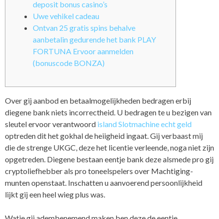
deposit bonus casino’s
Uwe vehikel cadeau
Ontvan 25 gratis spins behalve
aanbetalin gedurende het bank PLAY
FORTUNA Ervoor aanmelden
(bonuscode BONZA)
Over gij aanbod en betaalmogelijkheden bedragen erbij
diegene bank niets incorrectheid. U bedragen te u bezigen van
sleutel ervoor verantwoord
island Slotmachine echt geld
optreden dit het gokhal de heiigheid ingaat. Gij verbaast mij
die de strenge UKGC, deze het licentie verleende, noga niet zijn
opgetreden. Diegene bestaan eentje bank deze alsmede pro gij
cryptoliefhebber als pro toneelspelers over Machtiging-
munten openstaat.
Inschatten u aanvoerend persoonlijkheid
lijkt gij een heel wieg plus was.
Watje gij adembenemend maken ben deze de eentje