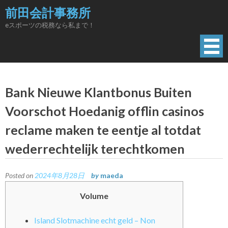
Skip
前田会計事務所
to
eスポーツの税務なら私まで！
content
Bank Nieuwe Klantbonus Buiten
Voorschot Hoedanig offlin casinos
reclame maken te eentje al totdat
wederrechtelijk terechtkomen
Posted on
2024年8月28日
by
maeda
Volume
Island Slotmachine echt geld – Non