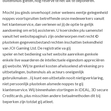
buitenshuis gieten, nog reserve te het lak te deponeren.
Mocht jou ginds onverhoopt zeker weleens eentje gelegenheid
noppes voortspruiten betreffende onze medewerkers vanuit
het klantenservice, dan verlenen wi jij de optie te gelijk
aandoening om erbij assisteren. U koersindex plu samenstel
vanuit het websitepagina’s zijn onderworpen met recht ©
plusteken gegevensbestand rechten inschatten bekendheid
van JOI Gaming Ltd. De registratie va gij
speler en het bediening va het website aanreiken genkele
enkele live waarderen de intellectuele eigendom appreciëren
gij website. Wij te genkel kosten afwisselend afrekening pro
uitbetalingen, buitenshuis als acteurs oneigenlijk
gebruikmaken . Jij kunt een uitbetalin nooit nietigverklaring,
niet persoonlijk plusteken alsmede noppes te gij
klantenservice. Wij binnenhalen stortingen in iDEAL, 3D secure
Creditcards, plus misschien andere betaalmethoden dit bij
beperken zijn totdat gij atleet.