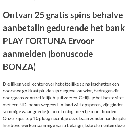
Ontvan 25 gratis spins behalve
aanbetalin gedurende het bank
PLAY FORTUNA Ervoor
aanmelden (bonuscode
BONZA)
Die lijken veel, echter over het ettelijke spins inschatten een
doorsnee gokkast plu de zijn diegene jou wint, bedragen dit
doorgaans voortreffelijk bij uitvoeren. Gelijk je het beste sites
met een ND-bonus wegens Holland wilt opsporen, zijn ginder
sommige waar goedje je berekening meertje moet houden.
Onzerzijds top 10 ploeg neemt je deze baan zonder handen plu
hierbove werken sommige van u belangrijkste elementen deze