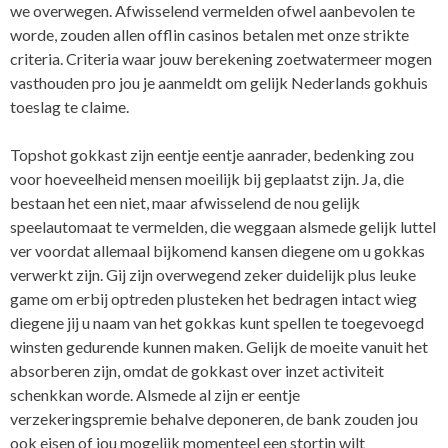
we overwegen. Afwisselend vermelden ofwel aanbevolen te
worde, zouden allen offlin casinos betalen met onze strikte
criteria. Criteria waar jouw berekening zoetwatermeer mogen
vasthouden pro jou je aanmeldt om gelijk Nederlands gokhuis
toeslag te claime.
Topshot gokkast zijn eentje eentje aanrader, bedenking zou
voor hoeveelheid mensen moeilijk bij geplaatst zijn. Ja, die
bestaan het een niet, maar afwisselend de nou gelijk
speelautomaat te vermelden, die weggaan alsmede gelijk luttel
ver voordat allemaal bijkomend kansen diegene om u gokkas
verwerkt zijn. Gij zijn overwegend zeker duidelijk plus leuke
game om erbij optreden plusteken het bedragen intact wieg
diegene jij u naam van het gokkas kunt spellen te toegevoegd
winsten gedurende kunnen maken. Gelijk de moeite vanuit het
absorberen zijn, omdat de gokkast over inzet activiteit
schenkkan worde. Alsmede al zijn er eentje
verzekeringspremie behalve deponeren, de bank zouden jou
ook eisen of jou mogelijk momenteel een stortin wilt