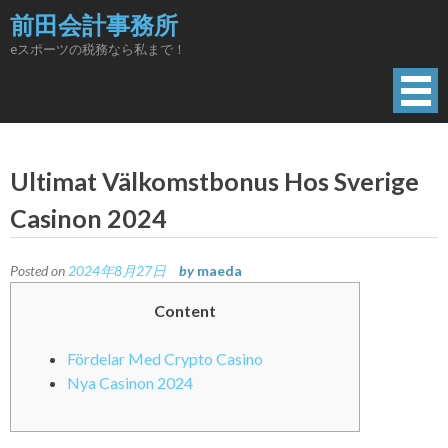
Skip
前田会計事務所
to
eスポーツの税務なら私まで！
content
Ultimat Välkomstbonus Hos Sverige
Casinon 2024
Posted on
2024年8月27日
by
maeda
Content
Fördelar Med Crypto Casino
Nya Casinon 2024