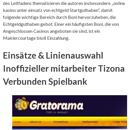
des Leitfadens thematisieren die autoren insbesondere „online
kasino unter einsatz von echtgeld Startguthaben“, damit
folgende wichtige Bereich durch Boni hervorzuheben, die
Echtgeldguthaben gebot. Einer ein häufigsten Boni, die von
Angeschlossen Casinos angeboten sie sind, ist ein
Maklercourtage bloß Einzahlung.
Einsätze & Linienauswahl
Inoffizieller mitarbeiter Tizona
Verbunden Spielbank