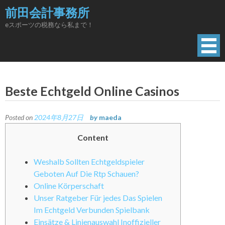
Skip
前田会計事務所
to
eスポーツの税務なら私まで！
content
Beste Echtgeld Online Casinos
Posted on
2024年8月27日
by
maeda
Content
Weshalb Sollten Echtgeldspieler
Geboten Auf Die Rtp Schauen?
Online Körperschaft
Unser Ratgeber Für jedes Das Spielen
Im Echtgeld Verbunden Spielbank
Einsätze & Linienauswahl Inoffizieller