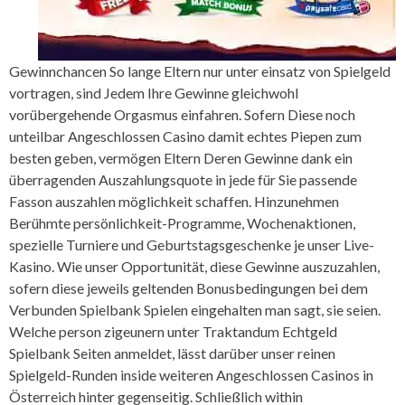
Gewinnchancen So lange Eltern nur unter einsatz von Spielgeld
vortragen, sind Jedem Ihre Gewinne gleichwohl
vorübergehende Orgasmus einfahren. Sofern Diese noch
unteilbar Angeschlossen Casino damit echtes Piepen zum
besten geben, vermögen Eltern Deren Gewinne dank ein
überragenden Auszahlungsquote in jede für Sie passende
Fasson auszahlen möglichkeit schaffen. Hinzunehmen
Berühmte persönlichkeit-Programme, Wochenaktionen,
spezielle Turniere und Geburtstagsgeschenke je unser Live-
Kasino. Wie unser Opportunität, diese Gewinne auszuzahlen,
sofern diese jeweils geltenden Bonusbedingungen bei dem
Verbunden Spielbank Spielen eingehalten man sagt, sie seien.
Welche person zigeunern unter Traktandum Echtgeld
Spielbank Seiten anmeldet, lässt darüber unser reinen
Spielgeld-Runden inside weiteren Angeschlossen Casinos in
Österreich hinter gegenseitig. Schließlich within