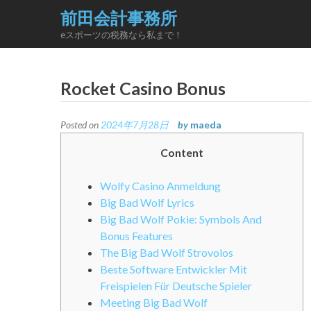
Skip
前田会計事務所
to
eスポーツの税務なら私まで！
content
Rocket Casino Bonus
Posted on
2024年7月28日
by
maeda
Content
Wolfy Casino Anmeldung
Big Bad Wolf Lyrics
Big Bad Wolf Pokie: Symbols And
Bonus Features
The Big Bad Wolf Strovolos
Beste Software Entwickler Mit
Freispielen Für Deutsche Spieler
Meeting Big Bad Wolf