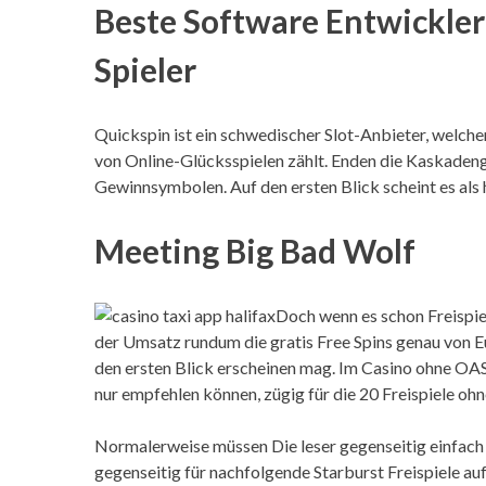
Beste Software Entwickler
Spieler
Quickspin ist ein schwedischer Slot-Anbieter, welche
von Online-Glücksspielen zählt. Enden die Kaskaden
Gewinnsymbolen. Auf den ersten Blick scheint es als h
Meeting Big Bad Wolf
Doch wenn es schon Freispiel
der Umsatz rundum die gratis Free Spins genau von Euc
den ersten Blick erscheinen mag. Im Casino ohne OAS
nur empfehlen können, zügig für die 20 Freispiele oh
Normalerweise müssen Die leser gegenseitig einfach a
gegenseitig für nachfolgende Starburst Freispiele au