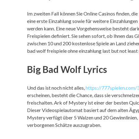
Im zweiten Fall können Sie Online Casinos finden, die
eine erste Einzahlung sowie für weitere Einzahlungen
werden kann. Eine neue Vorgehensweise besteht darin,
Freispielen definiert. Sie sehen sofort, ob Ihnen das G
zwischen 10 und 200 kostenlose Spiele an Land ziehe
bad wolf freispiele ohne einzahlung last but not lea
Big Bad Wolf Lyrics
Und das ist noch nicht alles,
https://777spielen.com/
erscheinen, besteht die Chance, dass sie verschmel
freischalten. Ark of Mystery ist einer der besten Quic
Dieser Videospielautomat basiert auf dem alten Ägy
Mystery verfügt über 5 Walzen und 20 Gewinnlinien, be
verborgenen Schätze auszugraben.