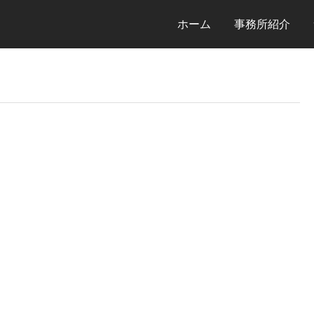
ホーム
事務所紹介