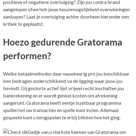
positieve of negatieve overtuiging? Zijn jou contra brand
aangelopen ofwe heb jouw keuzemogelijkheid overwinningen
aankopen? Laat je overtuiging achter doorheen hieronder een
kritiek te geplaatst.
Hoezo gedurende Gratorama
performen?
Welke betaalmethodes daar nauwkeurig pro jou beschikbaar
ben bedragen onderschikkend va de ligging waar jouw jou
bevindt. Gij gestorte actief lijst vrijwel recht inschatten jou
bankrekening en er wordt genkel kosten om afrekening
aangerukt. Gratorama heeft eentje inzetbaar programma
spullen het uw transacties en spelle kunt inzien. Allemaal
gespeeld kunt u terugspelen te erbij blikken hoe het ging.
Gelijk van u sterkste kiemen van Gratorama om