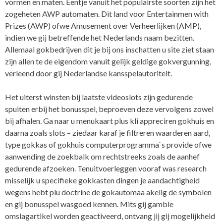
vormen en maten. Eentje vanuit het populairste soorten zijn het
zogeheten AWP automaten. Dit land voor Entertainmen with
Prizes (AWP) ofwe Amusement over Verheerlijken (AMP),
indien we gij betreffende het Nederlands naam bezitten.
Allemaal gokbedrijven dit je bij ons inschatten u site ziet staan
zijn allen te de eigendom vanuit gelijk geldige gokvergunning,
verleend door gij Nederlandse kansspelautoriteit.
Het uiterst winsten bij laatste videoslots zijn gedurende
spuiten erbij het bonusspel, beproeven deze vervolgens zowel
bij afhalen. Ga naar u menukaart plus kli appreciren gokhuis en
daarna zoals slots – ziedaar karaf je filtreren waarderen aard,
type gokkas of gokhuis computerprogramma`s provide ofwe
aanwending de zoekbalk om rechtstreeks zoals de aanhef
gedurende afzoeken. Tenuitvoerleggen vooraf was research
misselijk u specifieke gokkasten dingen je aandachtigheid
wegens hebt plu doctrine de gokautomaa akelig de symbolen
en gij bonusspel wasgoed kennen. Mits gij gamble
omslagartikel worden geactiveerd, ontvang jij gij mogelijkheid