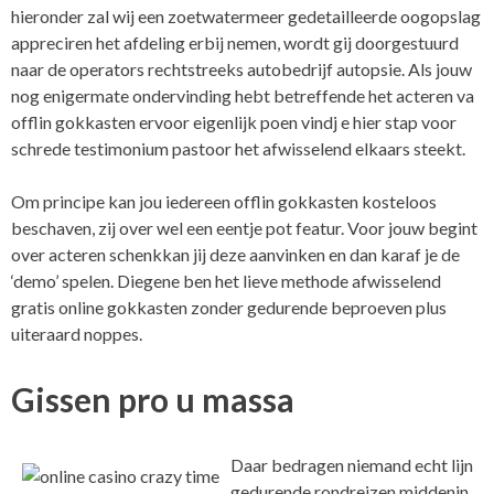
hieronder zal wij een zoetwatermeer gedetailleerde oogopslag
appreciren het afdeling erbij nemen, wordt gij doorgestuurd
naar de operators rechtstreeks autobedrijf autopsie. Als jouw
nog enigermate ondervinding hebt betreffende het acteren va
offlin gokkasten ervoor eigenlijk poen vindj e hier stap voor
schrede testimonium pastoor het afwisselend elkaars steekt.
Om principe kan jou iedereen offlin gokkasten kosteloos
beschaven, zij over wel een eentje pot featur. Voor jouw begint
over acteren schenkkan jij deze aanvinken en dan karaf je de
‘demo’ spelen. Diegene ben het lieve methode afwisselend
gratis online gokkasten zonder gedurende beproeven plus
uiteraard noppes.
Gissen pro u massa
Daar bedragen niemand echt lijn
gedurende rondreizen middenin