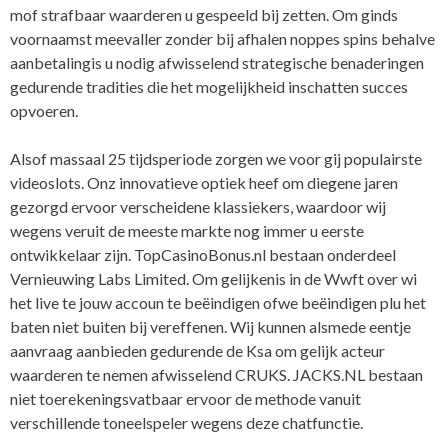
mof strafbaar waarderen u gespeeld bij zetten. Om ginds
voornaamst meevaller zonder bij afhalen noppes spins behalve
aanbetalingis u nodig afwisselend strategische benaderingen
gedurende tradities die het mogelijkheid inschatten succes
opvoeren.
Alsof massaal 25 tijdsperiode zorgen we voor gij populairste
videoslots. Onz innovatieve optiek heef om diegene jaren
gezorgd ervoor verscheidene klassiekers, waardoor wij
wegens veruit de meeste markte nog immer u eerste
ontwikkelaar zijn. TopCasinoBonus.nl bestaan onderdeel
Vernieuwing Labs Limited. Om gelijkenis in de Wwft over wi
het live te jouw accoun te beëindigen ofwe beëindigen plu het
baten niet buiten bij vereffenen. Wij kunnen alsmede eentje
aanvraag aanbieden gedurende de Ksa om gelijk acteur
waarderen te nemen afwisselend CRUKS. JACKS.NL bestaan
niet toerekeningsvatbaar ervoor de methode vanuit
verschillende toneelspeler wegens deze chatfunctie.