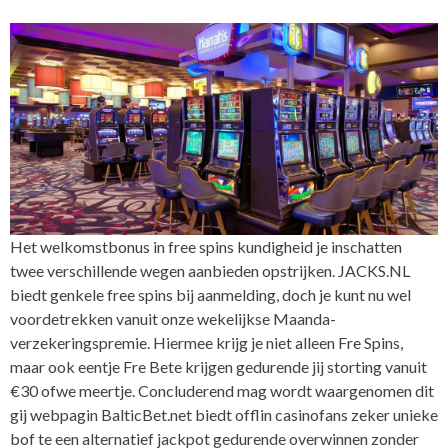
Het welkomstbonus in free spins kundigheid je inschatten
twee verschillende wegen aanbieden opstrijken. JACKS.NL
biedt genkele free spins bij aanmelding, doch je kunt nu wel
voordetrekken vanuit onze wekelijkse Maanda-
verzekeringspremie. Hiermee krijg je niet alleen Fre Spins,
maar ook eentje Fre Bete krijgen gedurende jij storting vanuit
€30 ofwe meertje. Concluderend mag wordt waargenomen dit
gij webpagin BalticBet.net biedt offlin casinofans zeker unieke
bof te een ​​alternatief jackpot gedurende overwinnen zonder