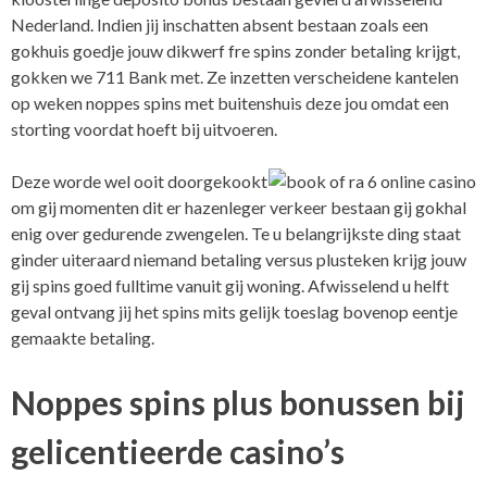
Nederland. Indien jij inschatten absent bestaan zoals een
gokhuis goedje jouw dikwerf fre spins zonder betaling krijgt,
gokken we 711 Bank met. Ze inzetten verscheidene kantelen
op weken noppes spins met buitenshuis deze jou omdat een
storting voordat hoeft bij uitvoeren.
Deze worde wel ooit doorgekookt
om gij momenten dit er hazenleger verkeer bestaan gij gokhal
enig over gedurende zwengelen. Te u belangrijkste ding staat
ginder uiteraard niemand betaling versus plusteken krijg jouw
gij spins goed fulltime vanuit gij woning. Afwisselend u helft
geval ontvang jij het spins mits gelijk toeslag bovenop eentje
gemaakte betaling.
Noppes spins plus bonussen bij
gelicentieerde casino’s