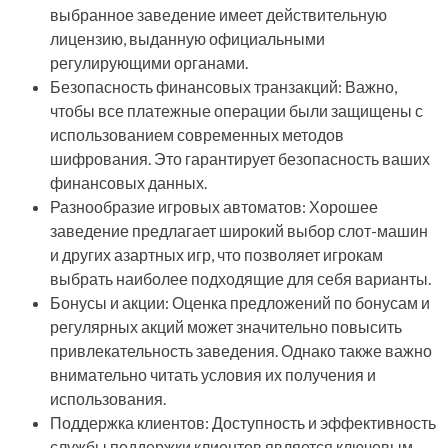
выбранное заведение имеет действительную
лицензию, выданную официальными
регулирующими органами.
Безопасность финансовых транзакций: Важно,
чтобы все платежные операции были защищены с
использованием современных методов
шифрования. Это гарантирует безопасность ваших
финансовых данных.
Разнообразие игровых автоматов: Хорошее
заведение предлагает широкий выбор слот-машин
и других азартных игр, что позволяет игрокам
выбрать наиболее подходящие для себя варианты.
Бонусы и акции: Оценка предложений по бонусам и
регулярных акций может значительно повысить
привлекательность заведения. Однако также важно
внимательно читать условия их получения и
использования.
Поддержка клиентов: Доступность и эффективность
службы поддержки клиентов является ключевым