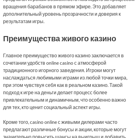
вращения барабанов в прямом эфире. Это добавляет
дополнительный уровень прозрачности и доверия к
результатам игры.
Преимущества живого казино
Главное преимущество живого казино заключается в
сочетании удобств online casino с атмосферой
традиционного игорного заведения. Игроки могут
наслаждаться любимыми играми из любой точки мира,
при этом чувствуя себя как в реальном казино. Такой
подход к игре на деньги делает процесс более
привлекательным и динамичным, что особенно важно
для тех, кто ценит социальный аспект игры.
Кроме того, casino online с живыми дилерами часто
предлагают различные бонусы и акции, которые могут
значительно повысить шансы на выигрыш и добавить