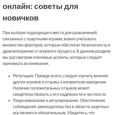
онлайн: советы для
новичков
При выборе подходящего места для развлечений,
связанных с азартными играми, важно учитывать
множество факторов, которые обеспечат безопасность и
удовлетворение от игрового процесса. В данном разделе
мы рассмотрим ключевые аспекты, которые следует
принимать во внимание.
Репутация: Прежде всего, следует изучить мнения
других игроков и отзывы о конкретном заведении.
Наличие положительных отзывов может
свидетельствовать о его надёжности и честности.
Лицензирование и регулирование: Обеспечение
соблюдения законодательства в области азартных
игр является обязательным. Убедитесь, что