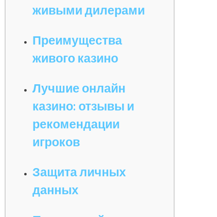
живыми дилерами
Преимущества
живого казино
Лучшие онлайн
казино: отзывы и
рекомендации
игроков
Защита личных
данных