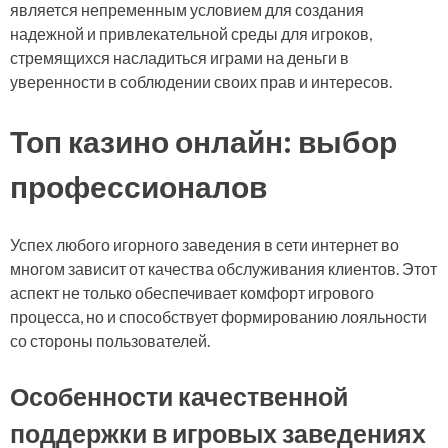
является непременным условием для создания
надежной и привлекательной среды для игроков,
стремящихся насладиться играми на деньги в
уверенности в соблюдении своих прав и интересов.
Топ казино онлайн: выбор
профессионалов
Успех любого игорного заведения в сети интернет во
многом зависит от качества обслуживания клиентов. Этот
аспект не только обеспечивает комфорт игрового
процесса, но и способствует формированию лояльности
со стороны пользователей.
Особенности качественной
поддержки в игровых заведениях