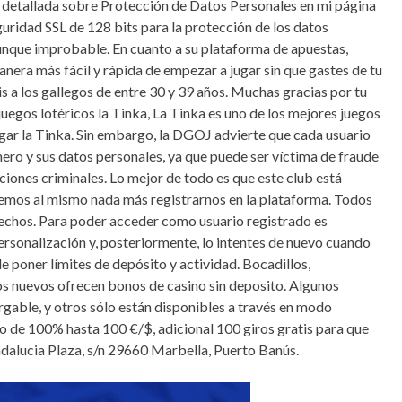
 y detallada sobre Protección de Datos Personales en mi página
uridad SSL de 128 bits para la protección de los datos
 aunque improbable. En cuanto a su plataforma de apuestas,
anera más fácil y rápida de empezar a jugar sin que gastes de tu
is a los gallegos de entre 30 y 39 años. Muchas gracias por tu
juegos lotéricos la Tinka, La Tinka es uno de los mejores juegos
gar la Tinka. Sin embargo, la DGOJ advierte que cada usuario
dinero y sus datos personales, ya que puede ser víctima de fraude
iones criminales. Lo mejor de todo es que este club está
remos al mismo nada más registrarnos en la plataforma. Todos
 hechos. Para poder acceder como usuario registrado es
ersonalización y, posteriormente, lo intentes de nuevo cuando
 de poner límites de depósito y actividad. Bocadillos,
os nuevos ofrecen bonos de casino sin deposito. Algunos
gable, y otros sólo están disponibles a través en modo
no de 100% hasta 100 €/$, adicional 100 giros gratis para que
dalucia Plaza, s/n 29660 Marbella, Puerto Banús.