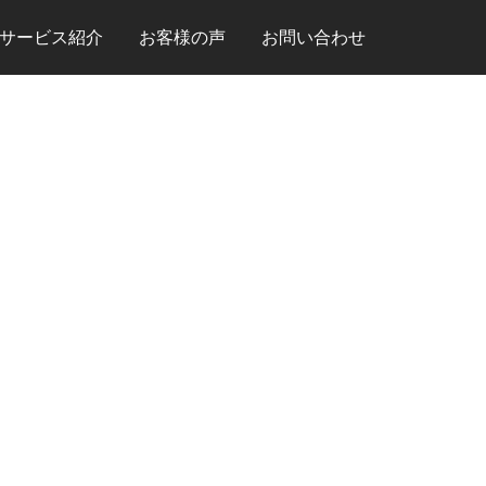
サービス紹介
お客様の声
お問い合わせ